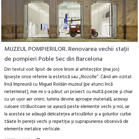
MUZEUL POMPIERILOR. Renovarea vechii stații
de pompieri Poble Sec din Barcelona
Din textul voit lipsit de orice lirism al arhitecților (mai jos)
lipsește orice referire la estetică sau „filozofie”. Când am vizitat
însă împreună cu Miguel Roldán muzeul (pe atunci încă
neterminat), mie mi s-a părut un proiect cu multă poezie și chiar
cu un ușor aer oniric: lumina devine aproape materială, aceeași
culoare strălucitoare se așează peste elemente vechi și noi, iar
la acestea se adaugă delicatețea articulărilor și a golurilor curbe
tăiate în pereții vechi și repetiția și suprapunerea obsesivă de
elemente metalice verticale.