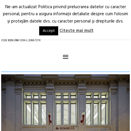
Ne-am actualizat Politica privind prelucrarea datelor cu caracter
Deschide
RO
EN
personal, pentru a asigura informaţii detaliate despre cum folosim
şi protejăm datele dvs. cu caracter personal şi drepturile dvs.
Arhitectură.
Oraș.
Societate.
Citeste mai mult
Accept
revistă online
ISSN 3008-2986 ISSN-L 2069-721X
≡