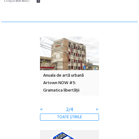
CITEŞTE MAI MULT
l – Local Design
Anuala de artă urbană
Festivalul Cinemas
 2026
Artown NOW #5:
revine la Eforie Sud 
Gramatica libertății
ediție
<
2/4
>
TOATE ȘTIRILE