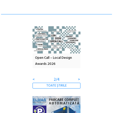
nd: POELANDA – parc
Open Call – Local Design
Anuala de artă urba
e și co-creație
Awards 2026
Artown NOW #5:
Gramatica libertății
<
2/4
>
TOATE ȘTIRILE