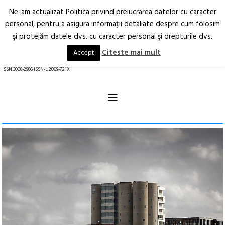
Ne-am actualizat Politica privind prelucrarea datelor cu caracter
Deschide
RO
EN
personal, pentru a asigura informaţii detaliate despre cum folosim
şi protejăm datele dvs. cu caracter personal şi drepturile dvs.
Arhitectură.
Oraș.
Societate.
Citeste mai mult
Accept
revistă online
ISSN 3008-2986 ISSN-L 2069-721X
≡