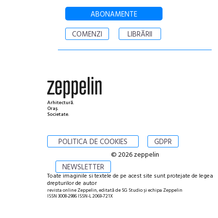
ABONAMENTE
COMENZI
LIBRĂRII
Arhitectură.
Oraș.
Societate.
POLITICA DE COOKIES
GDPR
© 2026 zeppelin
NEWSLETTER
Toate imaginile si textele de pe acest site sunt protejate de legea
drepturilor de autor
revista online Zeppelin, editată de SG Studio și echipa Zeppelin
ISSN 3008-2986 ISSN-L 2069-721X