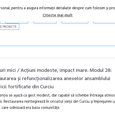
rsonal, pentru a asigura informaţii detaliate despre cum folosim şi pr
Citeste mai mult
ARTICOLE
STIRI
REVISTA PRINT
CONTACT
E PROIECTE
uri mici / Acțiuni modeste, impact mare. Modul 28:
aurarea și refuncționalizarea anexelor ansamblului
icii fortificate din Curciu
Open Call – 
Awards 202
enția se așază ca gest modest, dar capabil să schimbe întreaga atmos
cii. Restaurarea reintegrează în circuitul vieții din Curciu și împrejurimi 
 care odinioară era baza comunității.