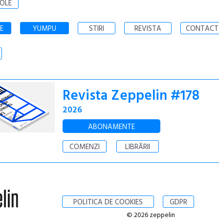
OLE
E
YUMPU
STIRI
REVISTA
CONTACT
Revista Zeppelin #178
2026
ABONAMENTE
COMENZI
LIBRĂRII
POLITICA DE COOKIES
GDPR
© 2026 zeppelin