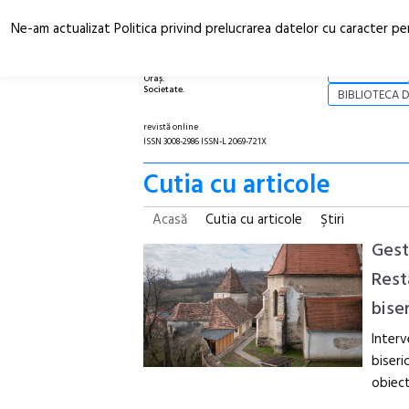
Ne-am actualizat Politica privind prelucrarea datelor cu caracter pe
Arhitectură.
NOI
Oraș.
Societate.
BIBLIOTECA D
revistă online
ISSN 3008-2986 ISSN-L 2069-721X
Cutia cu articole
Acasă
Cutia cu articole
Ştiri
Gest
Rest
biser
Interv
biseri
obiect