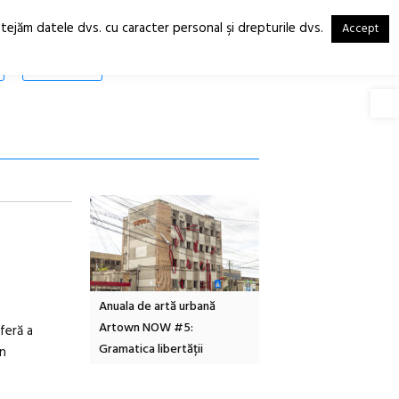
otejăm datele dvs. cu caracter personal şi drepturile dvs.
Accept
RO
EN
SHOP
Deschide
Local Design
Anuala de artă urbană
Festivalul Cinemascop
6
Artown NOW #5:
revine la Eforie Sud cu a
feră a
Gramatica libertății
ediție
un