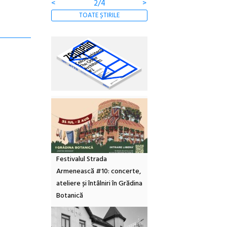
<
2/4
>
TOATE ȘTIRILE
Festivalul Strada
Armenească #10: concerte,
ateliere și întâlniri în Grădina
Botanică