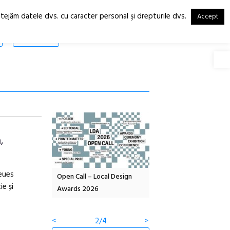
otejăm datele dvs. cu caracter personal şi drepturile dvs.
Accept
RO
EN
SHOP
Deschide
,
Neues
OELANDA – parc
Open Call – Local Design
Anuala de artă urbană
ie și
co-creație
Awards 2026
Artown NOW #5:
Gramatica libertății
<
2/4
>