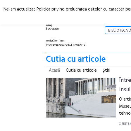
Ne-am actualizat Politica privind prelucrarea datelor cu caracter pe
Arhitectură.
NOI
Oraș.
Societate.
BIBLIOTECA D
revistă online
ISSN 3008-2986 ISSN-L 2069-721X
Cutia cu articole
Acasă
Cutia cu articole
Ştiri
Într
Insu
O arti
Museum
tehnol
CITEŞTE 