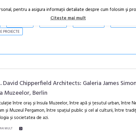
rsonal, pentru a asigura informaţii detaliate despre cum folosim şi pr
Citeste mai mult
ARTICOLE
STIRI
REVISTA PRINT
CONTACT
E PROIECTE
e. David Chipperfield Architects: Galeria James Simon
la Muzeelor, Berlin
culație între oraș și Insula Muzeelor, între apă și țesutul urban, între 
În curând: P
 și Muzeul Pergamon, între spațiul public și cel al culturii, între tradiț
de poezie și 
ogia și societatea de azi.
MAI MULT