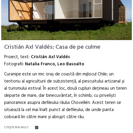
Cristián Axl Valdés: Casa de pe culme
Proiect, text:
Cristián Axl Valdés
Fotografii:
Natalia Franco, Leo Basoalto
Curanipe este un mic oraș de coastă din mijlocul Chile; un
teritoriu al agriculturii de subzistență, al pescuitului artizanal și
al turismului estival. În acest loc, două cupluri dețineau un teren
departe de mare, dar binecuvântat, în schimb, cu priveliști
panoramice asupra defileului râului Chovellén. Acest teren se
situează la cel mai înalt punct al defileului, de unde panta
coboară lin către mare și abrupt către râu.
CITEŞTE MAI MULT