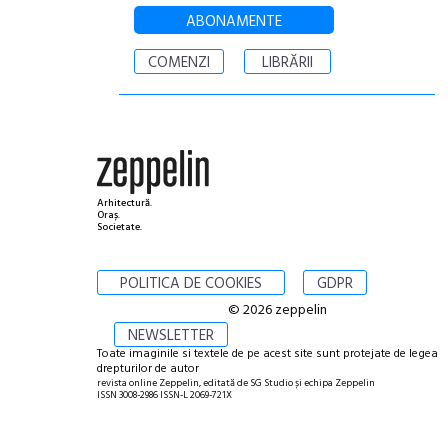
ABONAMENTE
COMENZI
LIBRĂRII
Arhitectură.
Oraș.
Societate.
POLITICA DE COOKIES
GDPR
© 2026 zeppelin
NEWSLETTER
Toate imaginile si textele de pe acest site sunt protejate de legea
drepturilor de autor
revista online Zeppelin, editată de SG Studio și echipa Zeppelin
ISSN 3008-2986 ISSN-L 2069-721X