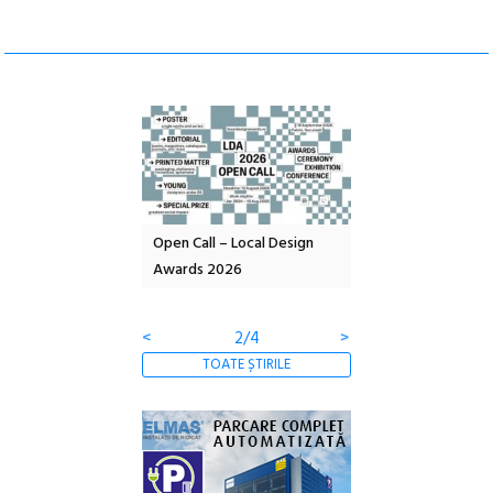
nd: POELANDA – parc
Open Call – Local Design
Anuala de artă urba
e și co-creație
Awards 2026
Artown NOW #5:
Gramatica libertății
<
2/4
>
TOATE ȘTIRILE