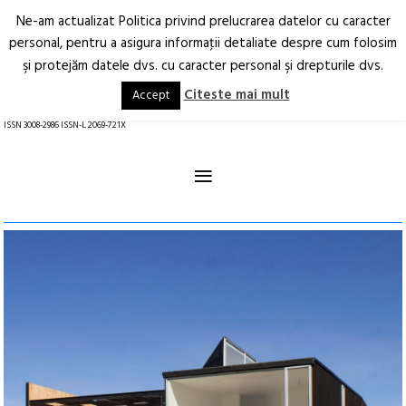
Ne-am actualizat Politica privind prelucrarea datelor cu caracter
Deschide
RO
EN
personal, pentru a asigura informaţii detaliate despre cum folosim
şi protejăm datele dvs. cu caracter personal şi drepturile dvs.
Arhitectură.
Oraș.
Societate.
Citeste mai mult
Accept
revistă online
ISSN 3008-2986 ISSN-L 2069-721X
≡