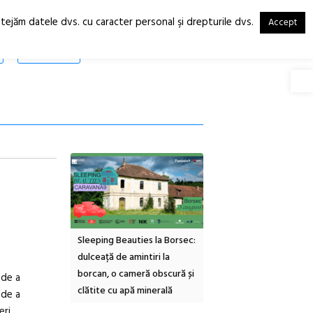
otejăm datele dvs. cu caracter personal şi drepturile dvs.
Accept
RO
EN
SHOP
Deschide
inemascop
Sleeping Beauties la Borsec:
Festivalul Strada
rie Sud cu a IX-a
dulceață de amintiri la
Armenească #10: concer
borcan, o cameră obscură și
ateliere și întâlniri în Gr
 de a
clătite cu apă minerală
Botanică
 de a
eri