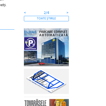
elți.
<
2/4
>
TOATE ȘTIRILE