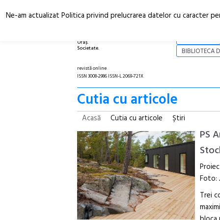
Ne-am actualizat Politica privind prelucrarea datelor cu caracter pe
Arhitectură.
NOI
Oraș.
Societate.
BIBLIOTECA D
revistă online
ISSN 3008-2986 ISSN-L 2069-721X
Cutia cu articole
Acasă
Cutia cu articole
Ştiri
PS A
Stoc
Proiec
Foto:
Trei c
maximi
bloca 