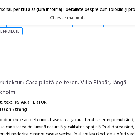
rsonal, pentru a asigura informaţii detaliate despre cum folosim şi pr
Citeste mai mult
ARTICOLE
STIRI
REVISTA PRINT
CONTACT
E PROIECTE
rkitektur: Casa pliată pe teren. Villa Blåbär, lângă
kholm
t, text:
PS ARKITEKTUR
Festivalul C
Jason Strong
revine la Efo
ediție
ondiții-cheie au determinat așezarea și caracterul casei: în primul rând,
za cantitatea de lumină naturală și calitatea spațială; în al doilea rând,
priviri nedorite dinspre casele vecine; în al treilea rând, de a oferi ved