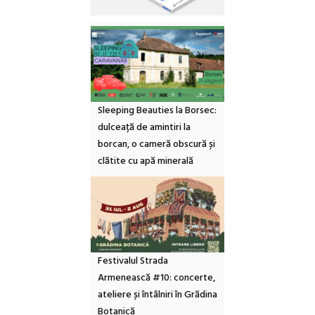
Sleeping Beauties la Borsec:
dulceață de amintiri la
borcan, o cameră obscură și
clătite cu apă minerală
Festivalul Strada
Armenească #10: concerte,
ateliere și întâlniri în Grădina
Botanică