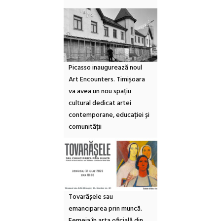
Picasso inaugurează noul
Art Encounters. Timișoara
va avea un nou spațiu
cultural dedicat artei
contemporane, educației și
comunității
Tovarășele sau
emanciparea prin muncă.
Femeia în arta oficială din