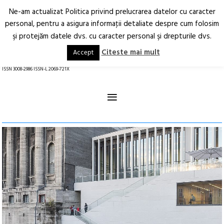
Ne-am actualizat Politica privind prelucrarea datelor cu caracter
Deschide
RO
EN
personal, pentru a asigura informaţii detaliate despre cum folosim
şi protejăm datele dvs. cu caracter personal şi drepturile dvs.
Arhitectură.
Oraș.
Societate.
Citeste mai mult
Accept
revistă online
ISSN 3008-2986 ISSN-L 2069-721X
≡