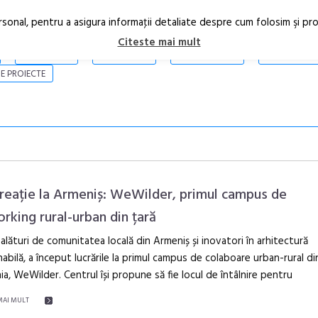
rsonal, pentru a asigura informaţii detaliate despre cum folosim şi pr
Citeste mai mult
ARTICOLE
STIRI
REVISTA PRINT
CONTACT
E PROIECTE
reație la Armeniș: WeWilder, primul campus de
rking rural-urban din țară
lături de comunitatea locală din Armeniș și inovatori în arhitectură
În curând: P
abilă, a început lucrările la primul campus de colaboare urban-rural di
de poezie și 
a, WeWilder. Centrul își propune să fie locul de întâlnire pentru
MAI MULT