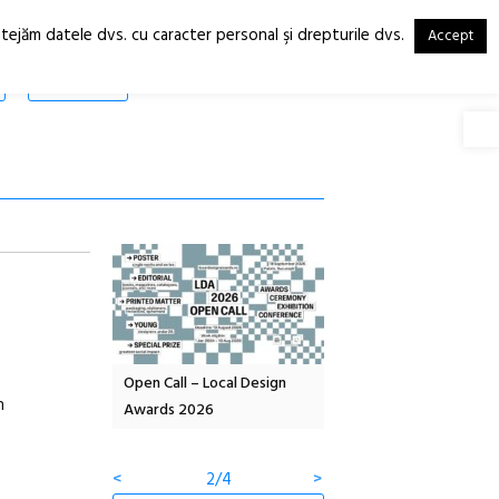
otejăm datele dvs. cu caracter personal şi drepturile dvs.
Accept
RO
EN
SHOP
Deschide
OELANDA – parc
Open Call – Local Design
Anuala de artă urbană
n
co-creație
Awards 2026
Artown NOW #5:
Gramatica libertății
<
2/4
>