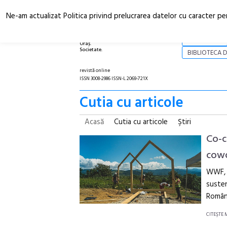
Ne-am actualizat Politica privind prelucrarea datelor cu caracter pe
Arhitectură.
NOI
Oraș.
Societate.
BIBLIOTECA D
revistă online
ISSN 3008-2986 ISSN-L 2069-721X
Cutia cu articole
Acasă
Cutia cu articole
Ştiri
Co-c
cowo
WWF, a
susten
Români
CITEŞTE 