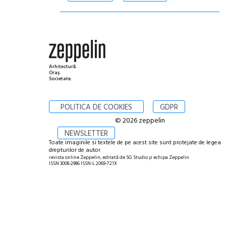
Arhitectură.
Oraș.
Societate.
POLITICA DE COOKIES
GDPR
© 2026 zeppelin
NEWSLETTER
Toate imaginile si textele de pe acest site sunt protejate de legea
drepturilor de autor
revista online Zeppelin, editată de SG Studio și echipa Zeppelin
ISSN 3008-2986 ISSN-L 2069-721X