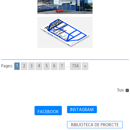
Pages:
1
2
3
4
5
6
7
...
756
»
Sus
INSTAGRAM
FACEBOOK
BIBLIOTECA DE PROIECTE