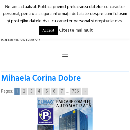
Ne-am actualizat Politica privind prelucrarea datelor cu caracter
Deschide
RO
EN
personal, pentru a asigura informaţii detaliate despre cum folosim
şi protejăm datele dvs. cu caracter personal şi drepturile dvs.
Arhitectură.
Oraș.
Societate.
Citeste mai mult
Accept
revistă online
ISSN 3008-2986 ISSN-L 2069-721X
≡
Mihaela Corina Dobre
Pages:
1
2
3
4
5
6
7
...
756
»