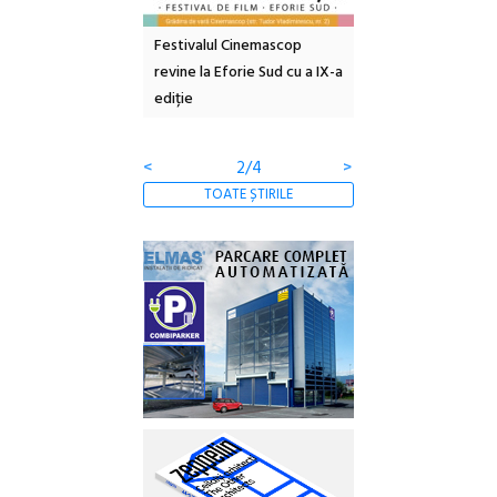
e artă urbană
Festivalul Cinemascop
Sleeping Beauties l
 NOW #5:
revine la Eforie Sud cu a IX-a
dulceață de amintiri
a libertății
ediție
borcan, o cameră ob
clătite cu apă miner
<
2/4
>
TOATE ȘTIRILE