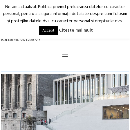
Ne-am actualizat Politica privind prelucrarea datelor cu caracter
Deschide
RO
EN
personal, pentru a asigura informaţii detaliate despre cum folosim
şi protejăm datele dvs. cu caracter personal şi drepturile dvs.
Arhitectură.
Oraș.
Societate.
Citeste mai mult
Accept
revistă online
ISSN 3008-2986 ISSN-L 2069-721X
≡