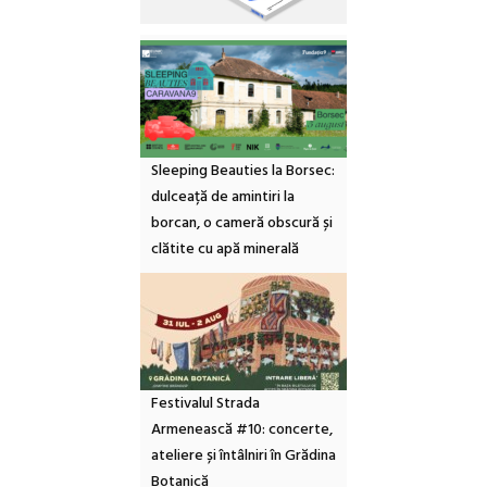
Sleeping Beauties la Borsec:
dulceață de amintiri la
borcan, o cameră obscură și
clătite cu apă minerală
Festivalul Strada
Armenească #10: concerte,
ateliere și întâlniri în Grădina
Botanică