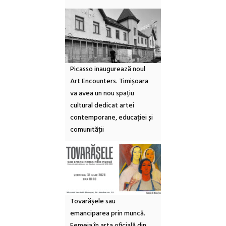
Picasso inaugurează noul
Art Encounters. Timișoara
va avea un nou spațiu
cultural dedicat artei
contemporane, educației și
comunității
Tovarășele sau
emanciparea prin muncă.
Femeia în arta oficială din