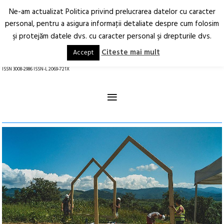
Ne-am actualizat Politica privind prelucrarea datelor cu caracter
Deschide
RO
EN
personal, pentru a asigura informaţii detaliate despre cum folosim
şi protejăm datele dvs. cu caracter personal şi drepturile dvs.
Arhitectură.
Oraș.
Societate.
Citeste mai mult
Accept
revistă online
ISSN 3008-2986 ISSN-L 2069-721X
≡