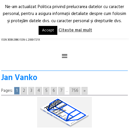
Ne-am actualizat Politica privind prelucrarea datelor cu caracter
Deschide
RO
EN
personal, pentru a asigura informaţii detaliate despre cum folosim
şi protejăm datele dvs. cu caracter personal şi drepturile dvs.
Arhitectură.
Oraș.
Societate.
Citeste mai mult
Accept
revistă online
ISSN 3008-2986 ISSN-L 2069-721X
≡
Jan Vanko
Pages:
1
2
3
4
5
6
7
...
756
»