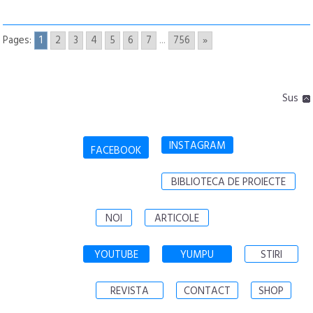
Pages:
1
2
3
4
5
6
7
...
756
»
Sus
INSTAGRAM
FACEBOOK
BIBLIOTECA DE PROIECTE
NOI
ARTICOLE
YOUTUBE
YUMPU
STIRI
REVISTA
CONTACT
SHOP