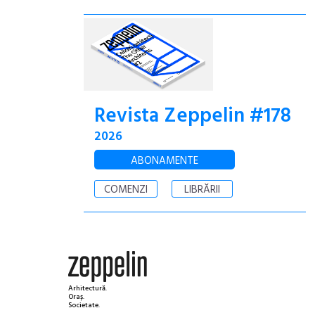
Revista Zeppelin #178
2026
ABONAMENTE
COMENZI
LIBRĂRII
Arhitectură.
Oraș.
Societate.