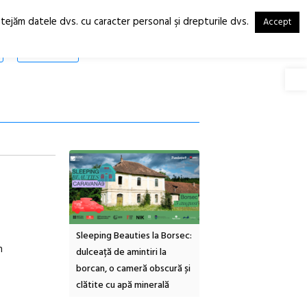
otejăm datele dvs. cu caracter personal şi drepturile dvs.
Accept
RO
EN
SHOP
Deschide
inemascop
Sleeping Beauties la Borsec:
Festivalul Strada
n
rie Sud cu a IX-a
dulceață de amintiri la
Armenească #10: concer
borcan, o cameră obscură și
ateliere și întâlniri în Gr
clătite cu apă minerală
Botanică