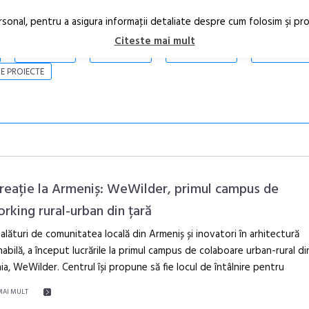
rsonal, pentru a asigura informaţii detaliate despre cum folosim şi pr
Citeste mai mult
ARTICOLE
STIRI
REVISTA PRINT
CONTACT
E PROIECTE
reație la Armeniș: WeWilder, primul campus de
rking rural-urban din țară
lături de comunitatea locală din Armeniș și inovatori în arhitectură
Festivalul C
abilă, a început lucrările la primul campus de colaboare urban-rural di
revine la Efo
a, WeWilder. Centrul își propune să fie locul de întâlnire pentru
ediție
MAI MULT