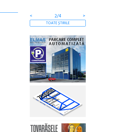
<
2/4
>
TOATE ȘTIRILE