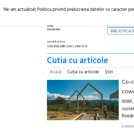
Ne-am actualizat Politica privind prelucrarea datelor cu caracter pe
Arhitectură.
NOI
Oraș.
Societate.
BIBLIOTECA D
revistă online
ISSN 3008-2986 ISSN-L 2069-721X
Cutia cu articole
Acasă
Cutia cu articole
Ştiri
Co-c
cowo
WWF, a
susten
Români
CITEŞTE 