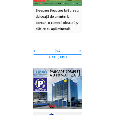
ul Cinemascop
Sleeping Beauties la Borsec:
Festivalul Strada
 Eforie Sud cu a IX-a
dulceață de amintiri la
Armenească #10: c
borcan, o cameră obscură și
ateliere și întâlniri 
clătite cu apă minerală
Botanică
<
2/4
>
TOATE ȘTIRILE