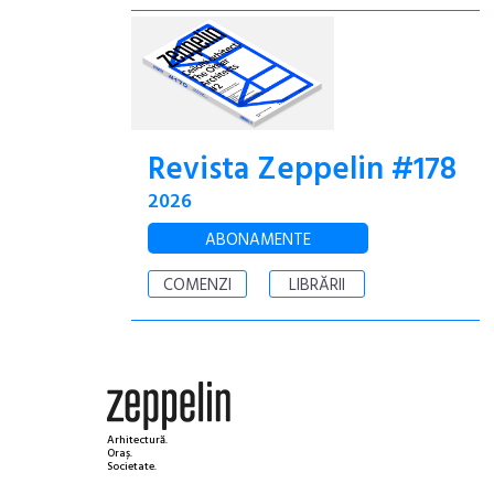
Revista Zeppelin #178
2026
ABONAMENTE
COMENZI
LIBRĂRII
Arhitectură.
Oraș.
Societate.