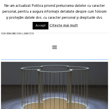
Ne-am actualizat Politica privind prelucrarea datelor cu caracter
Deschide
RO
EN
personal, pentru a asigura informaţii detaliate despre cum folosim
şi protejăm datele dvs. cu caracter personal şi drepturile dvs.
Arhitectură.
Oraș.
Societate.
Citeste mai mult
Accept
revistă online
ISSN 3008-2986 ISSN-L 2069-721X
≡