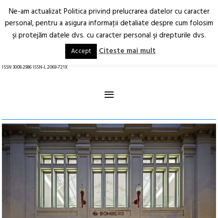
Ne-am actualizat Politica privind prelucrarea datelor cu caracter
Deschide
RO
EN
personal, pentru a asigura informaţii detaliate despre cum folosim
şi protejăm datele dvs. cu caracter personal şi drepturile dvs.
Arhitectură.
Oraș.
Societate.
Citeste mai mult
Accept
revistă online
ISSN 3008-2986 ISSN-L 2069-721X
≡