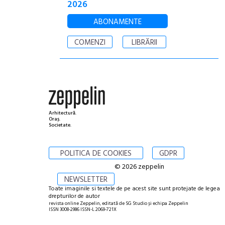
2026
ABONAMENTE
COMENZI
LIBRĂRII
Arhitectură.
Oraș.
Societate.
POLITICA DE COOKIES
GDPR
© 2026 zeppelin
NEWSLETTER
Toate imaginile si textele de pe acest site sunt protejate de legea
drepturilor de autor
revista online Zeppelin, editată de SG Studio și echipa Zeppelin
ISSN 3008-2986 ISSN-L 2069-721X