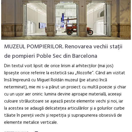
MUZEUL POMPIERILOR. Renovarea vechii stații
de pompieri Poble Sec din Barcelona
Din textul voit lipsit de orice lirism al arhitecților (mai jos)
lipsește orice referire la estetică sau „filozofie”. Când am vizitat
însă împreună cu Miguel Roldán muzeul (pe atunci încă
neterminat), mie mi s-a părut un proiect cu multă poezie și chiar
cu un ușor aer oniric: lumina devine aproape materială, aceeași
culoare strălucitoare se așează peste elemente vechi și noi, iar
la acestea se adaugă delicatețea articulărilor și a golurilor curbe
tăiate în pereții vechi și repetiția și suprapunerea obsesivă de
elemente metalice verticale.