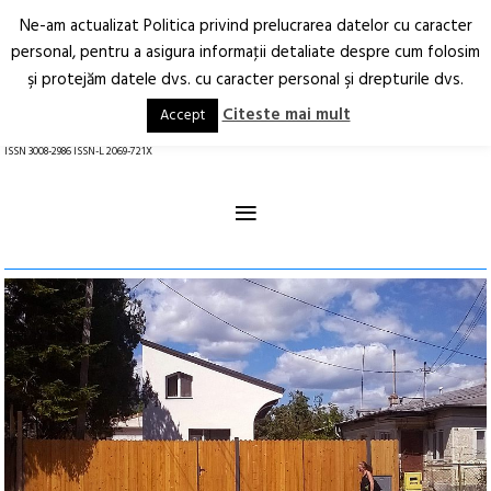
Ne-am actualizat Politica privind prelucrarea datelor cu caracter
Deschide
RO
EN
personal, pentru a asigura informaţii detaliate despre cum folosim
şi protejăm datele dvs. cu caracter personal şi drepturile dvs.
Arhitectură.
Oraș.
Societate.
Citeste mai mult
Accept
revistă online
ISSN 3008-2986 ISSN-L 2069-721X
≡