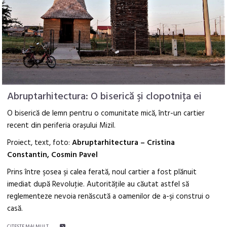
Abruptarhitectura: O biserică şi clopotniţa ei
O biserică de lemn pentru o comunitate mică, într-un cartier
recent din periferia orașului Mizil.
Proiect, text, foto:
Abruptarhitectura – Cristina
Constantin, Cosmin Pavel
Prins între şosea şi calea ferată, noul cartier a fost plănuit
imediat după Revoluţie. Autorităţile au căutat astfel să
reglementeze nevoia renăscută a oamenilor de a-şi construi o
casă.
CITEŞTE MAI MULT