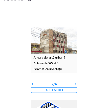
l – Local Design
Anuala de artă urbană
Festivalul Cinemas
 2026
Artown NOW #5:
revine la Eforie Sud 
Gramatica libertății
ediție
<
2/4
>
TOATE ȘTIRILE