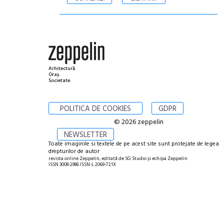
Arhitectură.
Oraș.
Societate.
POLITICA DE COOKIES
GDPR
© 2026 zeppelin
NEWSLETTER
Toate imaginile si textele de pe acest site sunt protejate de legea
drepturilor de autor
revista online Zeppelin, editată de SG Studio și echipa Zeppelin
ISSN 3008-2986 ISSN-L 2069-721X