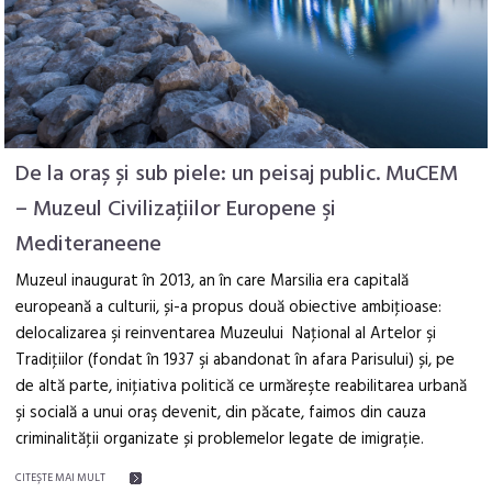
De la oraș și sub piele: un peisaj public. MuCEM
– Muzeul Civilizaţiilor Europene şi
Mediteraneene
Muzeul inaugurat în 2013, an în care Marsilia era capitală
europeană a culturii, și-a propus două obiective ambiţioase:
delocalizarea şi reinventarea Muzeului Naţional al Artelor şi
Tradiţiilor (fondat în 1937 şi abandonat în afara Parisului) și, pe
de altă parte, iniţiativa politică ce urmăreşte reabilitarea urbană
şi socială a unui oraş devenit, din păcate, faimos din cauza
criminalităţii organizate și problemelor legate de imigrație.
CITEŞTE MAI MULT