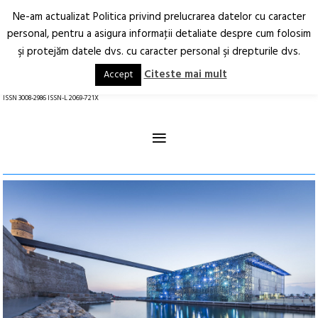
Ne-am actualizat Politica privind prelucrarea datelor cu caracter
Deschide
RO
EN
personal, pentru a asigura informaţii detaliate despre cum folosim
şi protejăm datele dvs. cu caracter personal şi drepturile dvs.
Arhitectură.
Oraș.
Societate.
Citeste mai mult
Accept
revistă online
ISSN 3008-2986 ISSN-L 2069-721X
≡