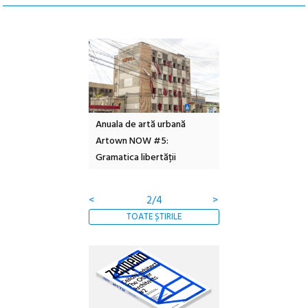
l – Local Design
Anuala de artă urbană
Festivalul Cinemas
 2026
Artown NOW #5:
revine la Eforie Sud 
Gramatica libertății
ediție
<
2/4
>
TOATE ȘTIRILE