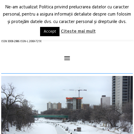
Ne-am actualizat Politica privind prelucrarea datelor cu caracter
Deschide
RO
EN
personal, pentru a asigura informaţii detaliate despre cum folosim
şi protejăm datele dvs. cu caracter personal şi drepturile dvs.
Arhitectură.
Oraș.
Societate.
Citeste mai mult
Accept
revistă online
ISSN 3008-2986 ISSN-L 2069-721X
≡