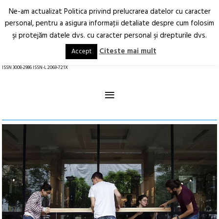
Ne-am actualizat Politica privind prelucrarea datelor cu caracter
Deschide
RO
EN
personal, pentru a asigura informaţii detaliate despre cum folosim
şi protejăm datele dvs. cu caracter personal şi drepturile dvs.
Arhitectură.
Oraș.
Societate.
Citeste mai mult
Accept
revistă online
ISSN 3008-2986 ISSN-L 2069-721X
≡