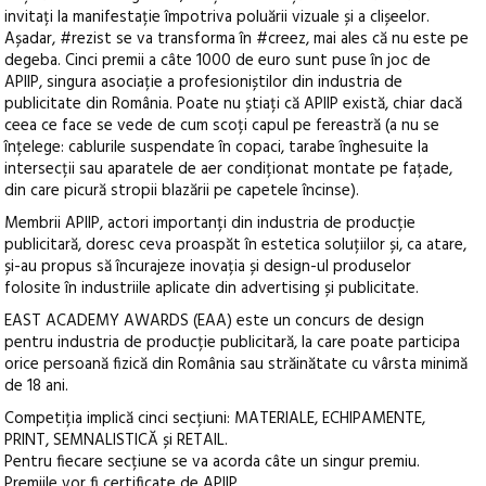
invitați la manifestație împotriva poluării vizuale și a clișeelor.
Așadar, #rezist se va transforma în #creez, mai ales că nu este pe
degeba. Cinci premii a câte 1000 de euro sunt puse în joc de
APIIP, singura asociație a profesioniștilor din industria de
publicitate din România. Poate nu știați că APIIP există, chiar dacă
ceea ce face se vede de cum scoți capul pe fereastră (a nu se
înțelege: cablurile suspendate în copaci, tarabe înghesuite la
intersecții sau aparatele de aer condiționat montate pe fațade,
din care picură stropii blazării pe capetele încinse).
Membrii APIIP, actori importanți din industria de producție
publicitară, doresc ceva proaspăt în estetica soluțiilor și, ca atare,
și-au propus să încurajeze inovația și design-ul produselor
folosite în industriile aplicate din advertising și publicitate.
EAST ACADEMY AWARDS (EAA) este un concurs de design
pentru industria de producție publicitară, la care poate participa
orice persoană fizică din România sau străinătate cu vârsta minimă
de 18 ani.
Competiția implică cinci secțiuni: MATERIALE, ECHIPAMENTE,
PRINT, SEMNALISTICĂ și RETAIL.
Pentru fiecare secțiune se va acorda câte un singur premiu.
Premiile vor fi certificate de APIIP.