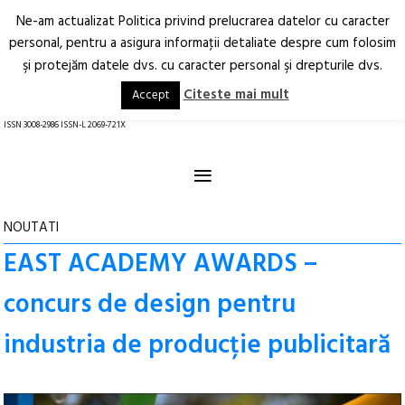
Ne-am actualizat Politica privind prelucrarea datelor cu caracter
Deschide
RO
EN
personal, pentru a asigura informaţii detaliate despre cum folosim
şi protejăm datele dvs. cu caracter personal şi drepturile dvs.
Arhitectură.
Oraș.
Societate.
Citeste mai mult
Accept
revistă online
ISSN 3008-2986 ISSN-L 2069-721X
≡
NOUTATI
EAST ACADEMY AWARDS –
concurs de design pentru
industria de producție publicitară