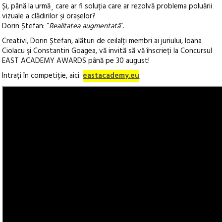
Și, până la urmă¸ care ar fi soluția care ar rezolvă problema poluării
vizuale a clădirilor și orașelor?
Dorin Ștefan: “
Realitatea augmentată
”.
Creativi, Dorin Ștefan, alături de ceilalți membri ai juriului, Ioana
Ciolacu şi Constantin Goagea, vă invită să vă înscrieți la Concursul
EAST ACADEMY AWARDS până pe 30 august!
Intrați în competiție, aici:
eastacademy.eu