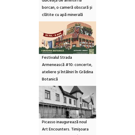
dulceață de amintiri la
borcan, o cameră obscură și
clătite cu apă minerală
Festivalul Strada
Armenească #10: concerte,
ateliere și întâlniri în Grădina
Botanică
Picasso inaugurează noul
Art Encounters. Timișoara