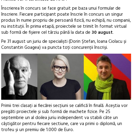
Înscrierea în concurs se face gratuit pe baza unui formular de
înscriere. Fiecare participant poate înscrie în concurs un singur
produs în nume propriu de persoană fizică, nu echipă, nu companii,
nu instituții. În prima etapă, proiectele se trimit în format virtual
sub formă de fișiere cel târziu până la data de
30 august
.
Pe 31 august un juriu de specialiști (Dorin Ştefan, Ioana Ciolacu şi
Constantin Goagea) va puncta toți concurenții înscriși.
Primii trei clasați ai fiecărei secțiuni se califică în finală. Aceștia vor
pregăti proiectele și sub formă de machete fizice. Pe 25
septembrie un al doilea juriu independent va stabili câte un
câștigător pentru fiecare sectiune, care va primi o diplomă, un
trofeu și un premiu de 1.000 de Euro.