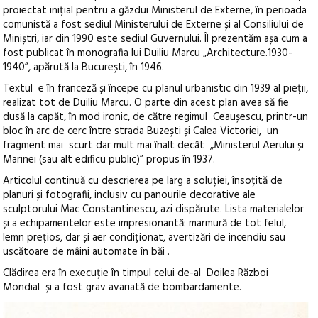
proiectat inițial pentru a găzdui Ministerul de Externe, în perioada
comunistă a fost sediul Ministerului de Externe și al Consiliului de
Miniștri, iar din 1990 este sediul Guvernului
. Îl prezentăm așa cum a
fost publicat în monografia lui Duiliu Marcu „Architecture.1930-
1940”, apărută la București, în 1946.
Textul e în franceză și începe cu planul urbanistic din 1939 al pieții,
realizat tot de Duiliu Marcu.
O parte din acest plan avea să fie
dusă la capăt, în mod ironic, de către regimul Ceaușescu, printr-un
bloc în arc de cerc între strada Buzești și Calea Victoriei, un
fragment mai scurt dar mult mai înalt decât „Ministerul Aerului și
Marinei (sau alt edificu public)” propus în 1937.
Articolul continuă cu descrierea pe larg a soluției, însoțită de
planuri și fotografii, inclusiv cu panourile decorative ale
sculptorului Mac Constantinescu, azi dispărute. Lista materialelor
și a echipamentelor este impresionantă: marmură de tot felul,
lemn prețios, dar și aer condiționat, avertizări de incendiu sau
uscătoare de mâini automate în băi .
Clădirea era în execuție în timpul celui de-al Doilea Război
Mondial și a fost grav avariată de bombardamente.