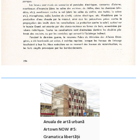
e artă urbană
Festivalul Cinemascop
În curând: POELAND
 NOW #5:
revine la Eforie Sud cu a IX-a
de poezie și co-cre
a libertății
ediție