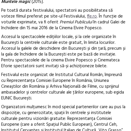
Muntele magic
(2015).
Pe toată durata festivalului, spectatorii au posibilitatea să
voteze filmul preferat pe site-ul Festivalului,
ffe.ro
. În funcţie de
voturile exprimate, va fi oferit
Premiul Publicului
în cadrul Galei de
închidere din 15 mai 2016 de la Cinema Elvire Popesco.
Accesul la spectacolele edițiilor locale, și la cele organizate în
București la centrele culturale este gratuit, în limita locurilor.
Accesul la galele de deschidere din București și din țară, precum și
la gala de închidere de la București este pe bază de invitație.
Pentru spectacolele de la cinema Elvire Popesco și Cinemateca
Eforie spectatorii sunt invitați să-și achiziționeze bilete.
Festivalul este organizat de Institutul Cultural Român, împreună
cu Reprezentanţa Comisiei Europene în România, Uniunea
Cineaștilor din România și Arhiva Națională de Filme, cu sprijinul
ambasadelor şi centrelor culturale ale ţărilor europene, sub egida
EUNIC Bucureşti.
Organizatorii mulțumesc în mod special partenerilor care au pus la
dispoziție, cu generozitate, spații în centrele și institutele
culturale pentru vizionări gratuite: Reprezentanța Comisiei
Europene (care a oferit Spațiul Public European), Centrul Ceh,
Institutul Cervantes și Institutul Italian de Cultură „Vito Grasso”.