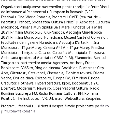
Organizatorii mulțumesc partenerilor pentru sprijinul oferit: Biroul
de Informare al Parlamentului European în România (BIPE),
Festivalul One World Romania, Programul CinED (realizat de –
Institutul Francez, Societatea Culturală NexT şi Asociaţia Culturală
Macondo), Primăria Municipiului Baia Mare, Fundația Baia Mare
2021, Primăria Municipiului Cluj-Napoca, Asociația Cluj-Napoca
2021, Primăria Municipiului Hunedoara, Muzeul Castelul Corvinilor,
Facultatea de Inginerie Hunedoara, Asociația K’arte, Primăria
Municipiului Tîrgu-Mureș, Cinema ARTA – Tîrgu-Mureș, Primăria
Municipiului Timișoara, Casa de Cultură a Municipiului Timișoara,
Ambasada (proiect al Asociatiei CASA PLAI), Filarmonica Banatul
Timișoara și partenerilor media: Agerpres, Anthony Frost
Bookstore, B365.ro, Blog de cinema, Bookblog, Bucharest City
App, Cărturești, Cațavencii, Cinemagia, Decât o revistă, Dilema
Veche, Dor de ducă, Eskape.ro, Europa FM, Film New Europe,
Gratuitor, Hotnews, Hyperliteratura, Igloo, Kooperativa 2.0,
LiterNet, Modernism, News.ro, Observatorul Cultural, Radio
România București FM, Radio Romania Cultural, RFI, România
Pozitivă, The Institute, TVR, Urban.ro, Webcultura, Zeppelin.
Programul festivalului şi detalii despre filmele proiectate pe
ffe.ro
și
fb.com/ffeRomania