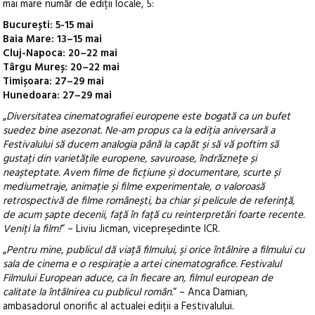
mai mare număr de ediții locale, 5:
București: 5-15 mai
Baia Mare: 13–15 mai
Cluj-Napoca: 20–22 mai
Târgu Mureș: 20–22 mai
Timișoara: 27–29 mai
Hunedoara: 27–29 mai
„
Diversitatea cinematografiei europene este bogată ca un bufet
suedez bine asezonat. Ne-am propus ca la ediția aniversară a
Festivalului să ducem analogia până la capăt și să vă poftim să
gustați din varietățile europene, savuroase, îndrăznețe și
neașteptate. Avem filme de ficțiune și documentare, scurte și
mediumetraje, animație și filme experimentale, o valoroasă
retrospectivă de filme românești, ba chiar și pelicule de referință,
de acum șapte decenii, față în față cu reinterpretări foarte recente.
Veniți la film!
“ – Liviu Jicman, vicepreşedinte ICR.
„
Pentru mine, publicul dă viață filmului, și orice întâlnire a filmului cu
sala de cinema e o respirație a artei cinematografice. Festivalul
Filmului European aduce, ca în fiecare an, filmul european de
calitate la întâlnirea cu publicul român.
“ – Anca Damian,
ambasadorul onorific al actualei ediții a Festivalului.