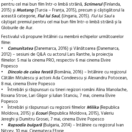
pentru cel mai bun film într-o limbă străină,
Scrimerul
(Finlanda,
2015) și
Mustang
(Turcia – Franța, 2015), precum şi câştigătorul la
această categorie,
Fiul lui Saul
, (Ungaria, 2015).
Fiul lui Saul
a
câştigat premiul pentru cel mai bun film într-o limbă străină şi la
Globurile de Aur.
Festivalul vă propune întâlniri cu membrii echipelor următoarelor
filme:
•
Comunitatea
(Danemarca, 2016) și Vânătoarea (Danemarca,
2012) – sesiuni de Q&A cu actorul Lars Ranthe, la proiecția
filmelor: 5 mai la cinema PRO, respectiv 6 mai cinema Elvire
Popesco
•
Dincolo de calea ferată
(România, 2016) – întâlnire cu regizorul
Cătălin Mitulescu și actorii Ada Condeescu și Alexandru Potocean,
8 mai, cinema Elvire Popesco
• Întrebări și răspunsuri cu tineri regizori români Alina Manolache,
Roxana Stroe, Lari Gligor și Iulian Stanciu, 7 mai, cinema Elvire
Popesco
• Întrebări și răspunsuri cu regizorii filmelor
Milika
(Republica
Moldova, 2015) și
Ecouri
(Republica Moldova, 2015), Valeriu
Jereghi și Dumitru Grosei, 7 mai, cinema Elvire Popesco
•
Rapsodia bulgară
(Bulgaria, 2014) – întâlnire cu regizorul Ivan
Nitcev, 10 mai, Cinemateca Eforie