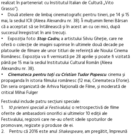
realizat în parteneriat cu Institutul Italian de Cultură „Vito
Grasso”).
• Două ateliere de limbaj cinematografic pentru tineri, pe 14 și 15
mai, la sediul ICR (Aleea Alexandru nr. 38). Îi mulţumim Ilenei Bârsan
că a acceptat să se întâlnească şi în acest an cu cei mici, după
succesul înregistrat în anii trecuți.
• Expoziţia foto
Stop Cadru
, a artistului Silviu Gheţie, care ne
oferă o colecție de imagini suprinse în ultimele două decade pe
platourile de filmare ale unor titluri de referință ale Noului Cinema
Românesc. Expoziția va fi vernisată pe 28 aprilie și poate fi vizitată
până pe 15 mai la sediul Institutului Cultural Român (Aleea
Alexandru nr. 38).
•
Cinemateca pentru toți cu Cristian Tudor Popescu
: cinema și
propaganda în istoria filmului românesc (12 mai, Cinemateca Eforie).
Din seria organizată de Arhiva Națională de Filme, și moderată de
critical Mihai Fulger
Festivalul include patru secțiuni speciale:
1.
10 prieteni speciali ai Festivalului
; o retrospectivă de filme
oferite de ambasadorii onorifici ai ultimelor 10 ediții ale
Festivalului, regizorii care ne-au oferit ideile spoturilor de
promovare, regizate și produse de ei.
2. Pentru că 2016 este anul
Shakespeare
, am pregătit, împreună