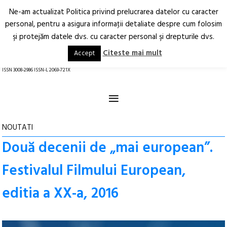
Ne-am actualizat Politica privind prelucrarea datelor cu caracter
Deschide
RO
EN
personal, pentru a asigura informaţii detaliate despre cum folosim
şi protejăm datele dvs. cu caracter personal şi drepturile dvs.
Arhitectură.
Oraș.
Societate.
Citeste mai mult
Accept
revistă online
ISSN 3008-2986 ISSN-L 2069-721X
≡
NOUTATI
Două decenii de „mai european”.
Festivalul Filmului European,
editia a XX-a, 2016