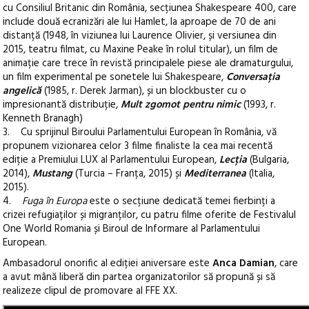
cu Consiliul Britanic din România, secțiunea Shakespeare 400, care
include două ecranizări ale lui Hamlet, la aproape de 70 de ani
distanță (1948, în viziunea lui Laurence Olivier, și versiunea din
2015, teatru filmat, cu Maxine Peake în rolul titular), un film de
animație care trece în revistă principalele piese ale dramaturgului,
un film experimental pe sonetele lui Shakespeare,
Conversația
angelică
(1985, r. Derek Jarman), și un blockbuster cu o
impresionantă distribuție,
Mult zgomot pentru nimic
(1993, r.
Kenneth Branagh)
3. Cu sprijinul Biroului Parlamentului European în România, vă
propunem vizionarea celor 3 filme finaliste la cea mai recentă
ediție a Premiului LUX al Parlamentului European,
Lecția
(Bulgaria,
2014),
Mustang
(Turcia – Franța, 2015) și
Mediterranea
(Italia,
2015).
4.
Fuga în Europa
este o secțiune dedicată temei fierbinți a
crizei refugiaților și migranților, cu patru filme oferite de Festivalul
One World Romania și Biroul de Informare al Parlamentului
European.
Ambasadorul onorific al ediției aniversare este
Anca Damian
, care
a avut mână liberă din partea organizatorilor să propună și să
realizeze clipul de promovare al FFE XX.