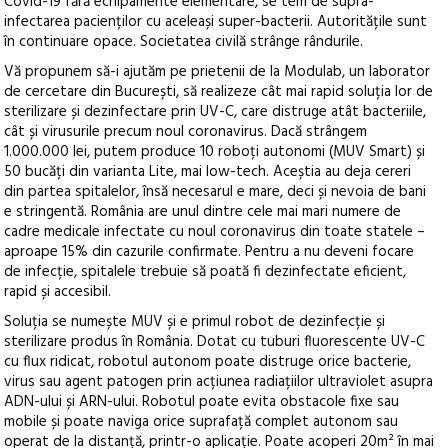
Covid-19 fără echipamente elementare, se tem de supra-
infectarea pacienților cu aceleași super-bacterii. Autoritățile sunt
în continuare opace. Societatea civilă strânge rândurile.
Vă propunem să-i ajutăm pe prietenii de la Modulab, un laborator
de cercetare din București, să realizeze cât mai rapid soluția lor de
sterilizare și dezinfectare prin UV-C, care distruge atât bacteriile,
cât și virusurile precum noul coronavirus. Dacă strângem
1.000.000 lei, putem produce 10 roboți autonomi (MUV Smart) și
50 bucăți din varianta Lite, mai low-tech. Aceștia au deja cereri
din partea spitalelor, însă necesarul e mare, deci și nevoia de bani
e stringentă. România are unul dintre cele mai mari numere de
cadre medicale infectate cu noul coronavirus din toate statele –
aproape 15% din cazurile confirmate. Pentru a nu deveni focare
de infecție, spitalele trebuie să poată fi dezinfectate eficient,
rapid și accesibil.
Soluția se numește MUV și e primul robot de dezinfecție și
sterilizare produs în România. Dotat cu tuburi fluorescente UV-C
cu flux ridicat, robotul autonom poate distruge orice bacterie,
virus sau agent patogen prin acțiunea radiațiilor ultraviolet asupra
ADN-ului și ARN-ului. Robotul poate evita obstacole fixe sau
mobile și poate naviga orice suprafață complet autonom sau
operat de la distanță, printr-o aplicație. Poate acoperi 20m² în mai