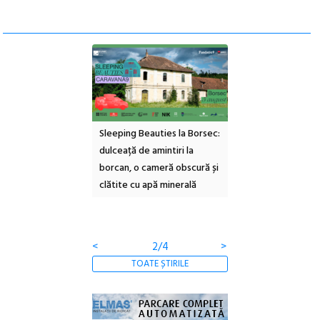
ul Cinemascop
Sleeping Beauties la Borsec:
Festivalul Strada
 Eforie Sud cu a IX-a
dulceață de amintiri la
Armenească #10: c
borcan, o cameră obscură și
ateliere și întâlniri 
clătite cu apă minerală
Botanică
<
2/4
>
TOATE ȘTIRILE