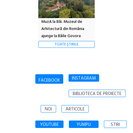
MuzA la Băi. Muzeul de
Arhitectură din România
ajunge la Băile Govora
TOATE ȘTIRILE
INSTAGRAM
FACEBOOK
BIBLIOTECA DE PROIECTE
NOI
ARTICOLE
YOUTUBE
YUMPU
STIRI