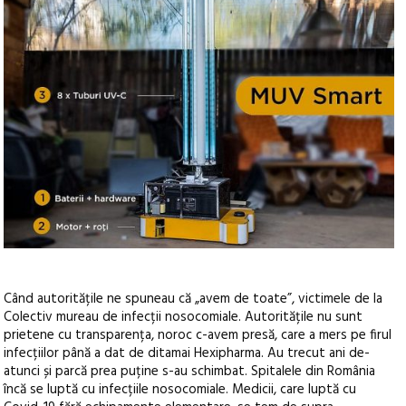
Când autoritățile ne spuneau că „avem de toate”, victimele de la
Colectiv mureau de infecții nosocomiale. Autoritățile nu sunt
prietene cu transparența, noroc c-avem presă, care a mers pe firul
infecțiilor până a dat de ditamai Hexipharma. Au trecut ani de-
atunci și parcă prea puține s-au schimbat. Spitalele din România
încă se luptă cu infecțiile nosocomiale. Medicii, care luptă cu