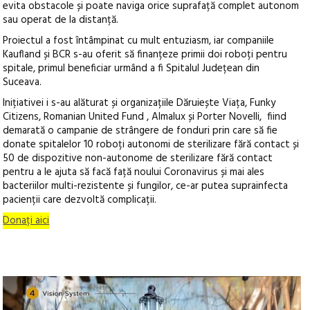
evita obstacole și poate naviga orice suprafață complet autonom
sau operat de la distanță.
Proiectul a fost întâmpinat cu mult entuziasm, iar companiile
Kaufland și BCR s-au oferit să finanțeze primii doi roboți pentru
spitale, primul beneficiar urmând a fi Spitalul Județean din
Suceava.
Inițiativei i s-au alăturat și organizațiile Dăruiește Viața, Funky
Citizens, Romanian United Fund , Almalux și Porter Novelli, fiind
demarată o campanie de strângere de fonduri prin care să fie
donate spitalelor 10 roboți autonomi de sterilizare fără contact și
50 de dispozitive non-autonome de sterilizare fără contact
pentru a le ajuta să facă față noului Coronavirus și mai ales
bacteriilor multi-rezistente și fungilor, ce-ar putea suprainfecta
pacienții care dezvoltă complicații.
Donați aici