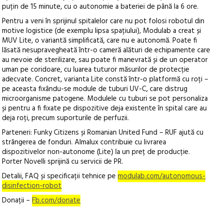
puțin de 15 minute, cu o autonomie a bateriei de până la 6 ore.
Pentru a veni în sprijinul spitalelor care nu pot folosi robotul din
motive logistice (de exemplu lipsa spațiului), Modulab a creat și
MUV Lite, o variantă simplificată, care nu e autonomă. Poate fi
lăsată nesupravegheată într-o cameră alături de echipamente care
au nevoie de sterilizare, sau poate fi manevrată și de un operator
uman pe coridoare, cu luarea tuturor măsurilor de protecție
adecvate. Concret, varianta Lite constă într-o platformă cu roți –
pe aceasta fixându-se module de tuburi UV-C, care distrug
microorganisme patogene. Modulele cu tuburi se pot personaliza
și pentru a fi fixate pe dispozitive deja existente în spital care au
deja roți, precum suporturile de perfuzii.
Parteneri: Funky Citizens și Romanian United Fund – RUF ajută cu
strângerea de fonduri. Almalux contribuie cu livrarea
dispozitivelor non-autonome (Lite) la un preț de producție.
Porter Novelli sprijină cu servicii de PR.
Detalii, FAQ și specificații tehnice pe
modulab.com/autonomous-
disinfection-robot
Donații –
Fb.com/donate