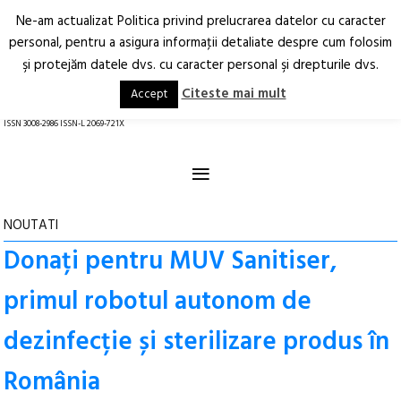
Ne-am actualizat Politica privind prelucrarea datelor cu caracter
Deschide
RO
EN
personal, pentru a asigura informaţii detaliate despre cum folosim
şi protejăm datele dvs. cu caracter personal şi drepturile dvs.
Arhitectură.
Oraș.
Societate.
Citeste mai mult
Accept
revistă online
ISSN 3008-2986 ISSN-L 2069-721X
≡
NOUTATI
Donați pentru MUV Sanitiser,
primul robotul autonom de
dezinfecție și sterilizare produs în
România