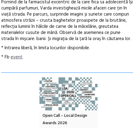
Pornind de la farmacistul excentric de la care fiica sa adolecentă își
cumpără parfumuri, Varda investighează micile afaceri care țin în
viață strada. Pe parcurs, surprinde imagini și sunete care compun
atmosfera străzii – crusta baghetelor proaspete de la brutărie,
reflecția luminii în hălcile de carne de la măcelărie, greutatea
materialelor cusute de mână. Observă de asemenea ce pune
strada în mișcare: banii. Și migrația de la țară la oraș în căutarea lor.
* Intrarea liberă, în limita locurilor disponibile.
* Fb
event
nd: POELANDA – parc
Open Call – Local Design
Anuala de artă urba
e și co-creație
Awards 2026
Artown NOW #5:
Gramatica libertății