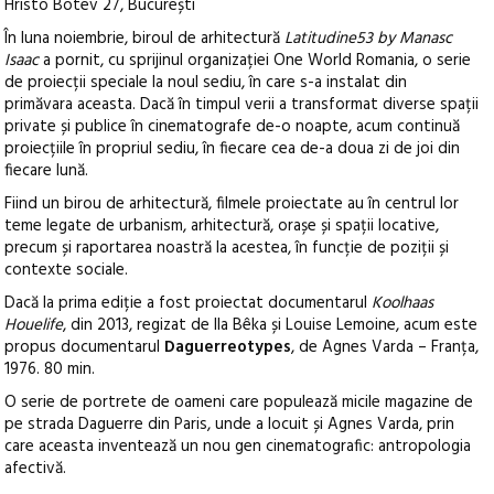
Hristo Botev 27, București
În luna noiembrie, biroul de arhitectură
Latitudine53 by Manasc
Isaac
a pornit, cu sprijinul organizației One World Romania, o serie
de proiecții speciale la noul sediu, în care s-a instalat din
primăvara aceasta.
Dacă în timpul verii a transformat diverse spații
private și publice în cinematografe de-o noapte, acum continuă
proiecțiile în propriul sediu, în fiecare cea de-a doua zi de joi din
fiecare lună.
Fiind un birou de arhitectură, filmele proiectate au în centrul lor
teme legate de urbanism, arhitectură, orașe și spații locative,
precum și raportarea noastră la acestea, în funcție de poziții și
contexte sociale.
Dacă la prima ediție a fost proiectat documentarul
Koolhaas
Houelife
, din 2013, regizat de Ila Bêka și Louise Lemoine, acum este
propus documentarul
Daguerreotypes
, de Agnes Varda – Franța,
1976. 80 min.
O serie de portrete de oameni care populează micile magazine de
pe strada Daguerre din Paris, unde a locuit și Agnes Varda, prin
care aceasta inventează un nou gen cinematografic: antropologia
afectivă.