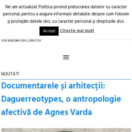
Ne-am actualizat Politica privind prelucrarea datelor cu caracter
Deschide
RO
EN
personal, pentru a asigura informaţii detaliate despre cum folosim
şi protejăm datele dvs. cu caracter personal şi drepturile dvs.
Arhitectură.
Oraș.
Societate.
Citeste mai mult
Accept
revistă online
ISSN 3008-2986 ISSN-L 2069-721X
≡
NOUTATI
Documentarele și arhitecții:
Daguerreotypes, o antropologie
afectivă de Agnes Varda