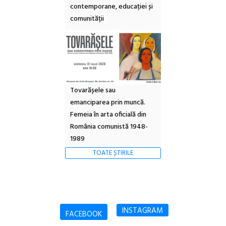
contemporane, educației și
comunității
Tovarășele sau
emanciparea prin muncă.
Femeia în arta oficială din
România comunistă 1948-
1989
TOATE ȘTIRILE
INSTAGRAM
FACEBOOK