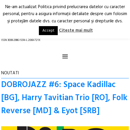
Ne-am actualizat Politica privind prelucrarea datelor cu caracter
Deschide
RO
EN
personal, pentru a asigura informaţii detaliate despre cum folosim
şi protejăm datele dvs. cu caracter personal şi drepturile dvs.
Arhitectură.
Oraș.
Societate.
Citeste mai mult
Accept
revistă online
ISSN 3008-2986 ISSN-L 2069-721X
≡
NOUTATI
DOBROJAZZ #6: Space Kadillac
[BG], Harry Tavitian Trio [RO], Folk
Reverse [MD] & Eyot [SRB]