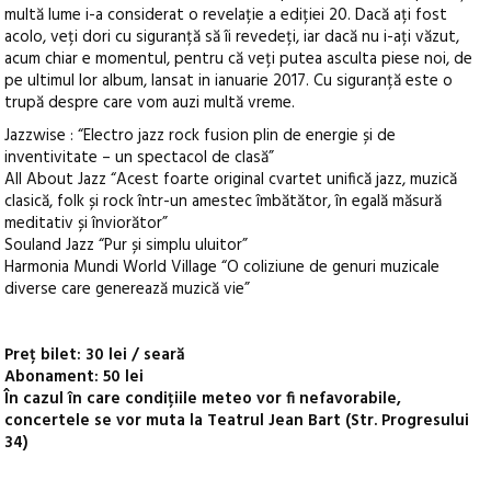
multă lume i-a considerat o revelație a ediției 20. Dacă ați fost
acolo, veți dori cu siguranță să îi revedeți, iar dacă nu i-ați văzut,
acum chiar e momentul, pentru că veți putea asculta piese noi, de
pe ultimul lor album, lansat in ianuarie 2017. Cu siguranță este o
trupă despre care vom auzi multă vreme.
Jazzwise : “Electro jazz rock fusion plin de energie și de
inventivitate – un spectacol de clasă”
All About Jazz “Acest foarte original cvartet unifică jazz, muzică
clasică, folk și rock într-un amestec îmbătător, în egală măsură
meditativ și înviorător”
Souland Jazz “Pur și simplu uluitor”
Harmonia Mundi World Village “O coliziune de genuri muzicale
diverse care generează muzică vie”
Preț bilet: 30 lei / seară
Abonament: 50 lei
În cazul în care condițiile meteo vor fi nefavorabile,
concertele se vor muta la Teatrul Jean Bart (Str. Progresului
34)