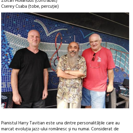
Zoltan Hollandus (contrabas)
Cserey Csaba (tobe, percuție)
Pianistul Harry Tavitian este una dintre personalităţile care au
marcat evoluţia jazz-ului românesc şi nu numai. Considerat de