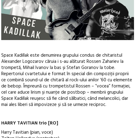
Space Kadillak este denumirea grupului condus de chitaristul
Alexander Logozarov căruia i s-au alăturat Rossen Zahariev la
trompetă, Mihail Ivanov la bas şi Stefan Goranov la tobe.
Repertoriul cvartetului e format în special din compoziţii proprii
ce combină sound-ul de chitară al rock-ului anilor ‘60 cu elemente
de bebop. Împreună cu trompetistul Rossen – “vocea” formaţiei,
cel care aduce lirism şi nuanţe de postbop – membrii grupului
Space Kadillak reuşesc să fie când sălbatici, când melancolici, dar
mai ales liberi să impovizeze şi să se urmeze reciproc.
HARRY TAVITIAN trio [RO]
Harry Tavitian (pian, voce)