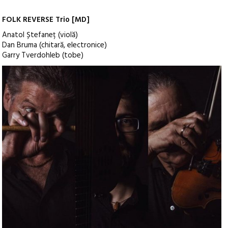
FOLK REVERSE Trio [MD]
Anatol Ștefaneț (violă)
Dan Bruma (chitară, electronice)
Garry Tverdohleb (tobe)