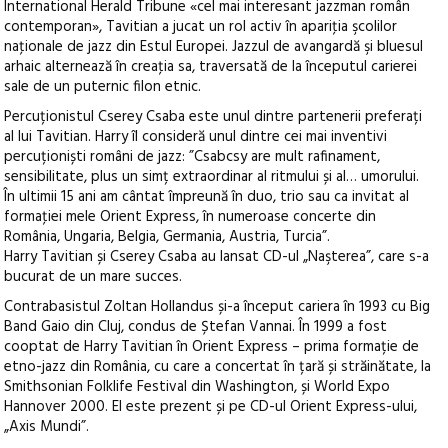
International Herald Tribune «cel mai interesant jazzman român
contemporan», Tavitian a jucat un rol activ în apariţia şcolilor
naţionale de jazz din Estul Europei. Jazzul de avangardă şi bluesul
arhaic alternează în creaţia sa, traversată de la începutul carierei
sale de un puternic filon etnic.
Percuționistul Cserey Csaba este unul dintre partenerii preferați
al lui Tavitian. Harry îl consideră unul dintre cei mai inventivi
percuționiști români de jazz: ”Csabcsy are mult rafinament,
sensibilitate, plus un simț extraordinar al ritmului și al… umorului.
În ultimii 15 ani am cântat împreună în duo, trio sau ca invitat al
formaţiei mele Orient Express, în numeroase concerte din
România, Ungaria, Belgia, Germania, Austria, Turcia”.
Harry Tavitian și Cserey Csaba au lansat CD-ul „Naşterea”, care s-a
bucurat de un mare succes.
Contrabasistul Zoltan Hollandus și-a început cariera în 1993 cu Big
Band Gaio din Cluj, condus de Ștefan Vannai. În 1999 a fost
cooptat de Harry Tavitian în Orient Express – prima formație de
etno-jazz din România, cu care a concertat în țară și străinătate, la
Smithsonian Folklife Festival din Washington, și World Expo
Hannover 2000. El este prezent și pe CD-ul Orient Express-ului,
„Axis Mundi”.