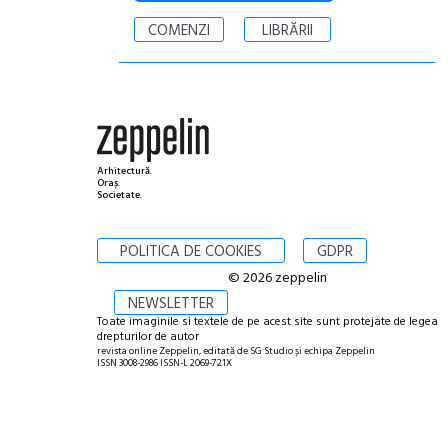
COMENZI
LIBRĂRII
Arhitectură.
Oraș.
Societate.
POLITICA DE COOKIES
GDPR
© 2026 zeppelin
NEWSLETTER
Toate imaginile si textele de pe acest site sunt protejate de legea
drepturilor de autor
revista online Zeppelin, editată de SG Studio și echipa Zeppelin
ISSN 3008-2986 ISSN-L 2069-721X