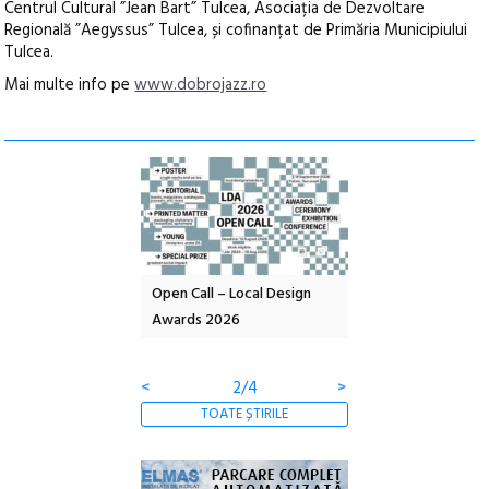
Centrul Cultural ”Jean Bart” Tulcea, Asociația de Dezvoltare
Regională ”Aegyssus” Tulcea, și cofinanțat de Primăria Municipiului
Tulcea.
Mai multe info pe
www.dobrojazz.ro
l – Local Design
Anuala de artă urbană
Festivalul Cinemas
 2026
Artown NOW #5:
revine la Eforie Sud 
Gramatica libertății
ediție
<
3/4
>
TOATE ȘTIRILE