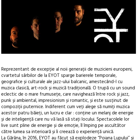
Reprezentant de excepție al noii generații de muzicieni europeni,
cvartetul sârbilor de la EYOT sparge barierele temporale,
geografice și culturale ale jazz-ului balcanic, amestecând-l cu
muzica clasică, art-rock și muzică tradițională. O trupă cu un sound
eclectic de o mare frumusețe, care navighează între rock și jazz,
punk și ambiental, impresionism și romantic, și este susținut de
compoziții puternice. Indiferent cum veți alege să numiți muzica
acestor patru băieți, un lucru e clar : conține un melanj de energie
și de inteligență care nu vă lasă să stați locului. Spectacolele lor
live sunt pline de energie și de emoție, îl împing pe ascultător
către lumea sa interioară și îi creează o experiență unică.
La Gărâna, în 2016, EYOT au făcut să explodeze “Poiana Lupului” și