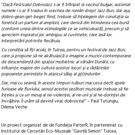
“
Dacă Festivalul DobroJazz s-ar fi înfiripat la vecinul bulgar, automat
numele i s-ar fi tradus în urechea de român drept Jazz Bun, dar aşa,
dobro-gean-get-beget fiind, trebuie să înţelegem din conotaţia sa
fonetică un parfum al amplorii, care derivă din întinderea cea bună
(conform uneia dintre etimologiile ce se vehiculează), precum şi să
apreciem inspiratul joc ambiguu al cuvintelor, care lasă loc
interpretării potrivite fiecăruia.
Cu condiţia să fiţi acolo, în Tulcea, pentru un festival de Jazz Bun,
care-și propune să ne alcătuiască o imagine a muzicii contemporane
de descendenţă din spaţiul multietnic al vărsării Dunării, cu
influenţe majore din cultura acestor locuri şi a rădăcinilor
popoarelor perindate în atipicul sălaş al g(r)indurilor.
Dar, mai cu seamă, în aceste timpuri tulburi mai ceva decît apele
furioase ale fluviului, sensul acestei şezători muzicale trebuie să fie
înţeles şi ca un mesaj al ne-violenţei, al ne-urii şi al ne-dorinţei de
învrăjbire. Îi urăm să devină viral, dobroviral
.” – Paul Tutungiu,
Dilema Veche
Un proiect organizat de de Fundația ParterR, în parteneriat cu
Institutul de Cercetări Eco-Muzeale ”Gavrilă Simion” Tulcea,