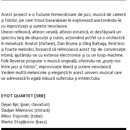
Acest proiect e o fuziune fermecătoare de jazz, muzică de cameră
și folclor, pe care trioul basarabean le explorează asezonându-le
cu improvizații și sunete neoclasice.
Uneori reflexivă, alteori veselă, alteori extatică, ei desfășoară un
spectru larg de dispoziții și culori, acționând astfel ca o orchestră
în miniatură. Anatol Ștefaneț, Dan Bruma și Oleg Baltaga, fiind lirici
și foarte melodici, încearcă să reînnoiască acest tip de conversație
intimă, ajutându-se cu extensii electronice și cu un loop-machine.
Folk Reverse propune o muzică originală, oferindu-ne „punți noi
între jazz și folclor”, improvizație liberă și scriere neoclasică.
Vedem multă melancolie și eleganță în acest univers muzical care
se adresează în egală măsură sufletului și intelectului.
EYOT QUARTET [SRB]
Dejan Ilijic (pian, claviaturi)
Sladjan Milenovic (chitară)
Milos Vojvodic (tobe)
Marko Stojiljkovic (bass)