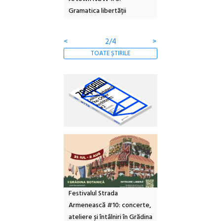
Gramatica libertății
ediție
<
2/4
>
TOATE ȘTIRILE
Festivalul Strada
Armenească #10: concerte,
ateliere și întâlniri în Grădina