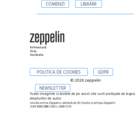
COMENZI
LIBRĂRII
Arhitectură.
Oraș.
Societate.
POLITICA DE COOKIES
GDPR
© 2026 zeppelin
NEWSLETTER
Toate imaginile si textele de pe acest site sunt protejate de legea
drepturilor de autor
revista online Zeppelin, editată de SG Studio și echipa Zeppelin
ISSN 3008-2986 ISSN-L 2069-721X