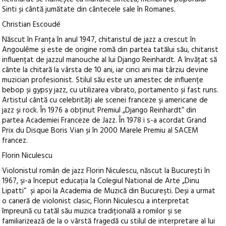
Sinti și cântă jumătate din cântecele sale în Romanes.
Christian Escoudé
Născut în Franţa în anul 1947, chitaristul de jazz a crescut în
Angoulême și este de origine romă din partea tatălui său, chitarist
influențat de jazzul manouche al lui Django Reinhardt. A învăţat să
cânte la chitară la vârsta de 10 ani, iar cinci ani mai târziu devine
muzician profesionist. Stilul său este un amestec de influențe
bebop și gypsy jazz, cu utilizarea vibrato, portamento și fast runs.
Artistul cântă cu celebrităţi ale scenei franceze şi americane de
jazz şi rock. În 1976 a obținut Premiul „Django Reinhardt” din
partea Academiei Franceze de Jazz. În 1978 i s-a acordat Grand
Prix du Disque Boris Vian și în 2000 Marele Premiu al SACEM
francez.
Florin Niculescu
Violonistul român de jazz Florin Niculescu, născut la București în
1967, şi-a început educația la Colegiul National de Arte „Dinu
Lipatti” și apoi la Academia de Muzică din Bucureşti. Deși a urmat
o carieră de violonist clasic, Florin Niculescu a interpretat
împreună cu tatăl său muzica tradițională a romilor şi se
familiarizează de la o vârstă fragedă cu stilul de interpretare al lui