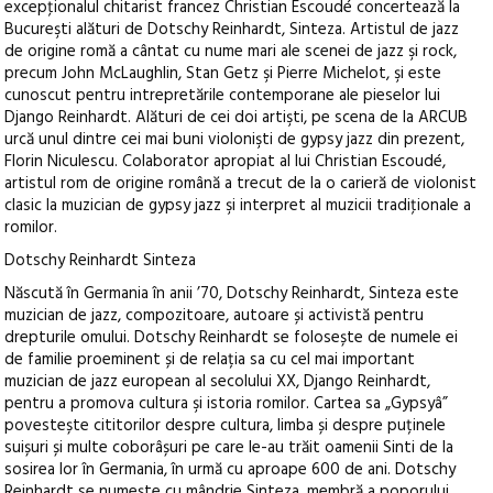
excepţionalul chitarist francez Christian Escoudé concertează la
Bucureşti alături de Dotschy Reinhardt, Sinteza. Artistul de jazz
de origine romă a cântat cu nume mari ale scenei de jazz şi rock,
precum John McLaughlin, Stan Getz şi Pierre Michelot, şi este
cunoscut pentru intrepretările contemporane ale pieselor lui
Django Reinhardt. Alături de cei doi artişti, pe scena de la ARCUB
urcă unul dintre cei mai buni violonişti de gypsy jazz din prezent,
Florin Niculescu. Colaborator apropiat al lui Christian Escoudé,
artistul rom de origine română a trecut de la o carieră de violonist
clasic la muzician de gypsy jazz şi interpret al muzicii tradiţionale a
romilor.
Dotschy Reinhardt Sinteza
Născută în Germania în anii ’70, Dotschy Reinhardt, Sinteza este
muzician de jazz, compozitoare, autoare și activistă pentru
drepturile omului. Dotschy Reinhardt se folosește de numele ei
de familie proeminent și de relația sa cu cel mai important
muzician de jazz european al secolului XX, Django Reinhardt,
pentru a promova cultura şi istoria romilor. Cartea sa „Gypsyâ”
povestește cititorilor despre cultura, limba și despre puținele
suișuri și multe coborâșuri pe care le-au trăit oamenii Sinti de la
sosirea lor în Germania, în urmă cu aproape 600 de ani. Dotschy
Reinhardt se numește cu mândrie Sinteza, membră a poporului