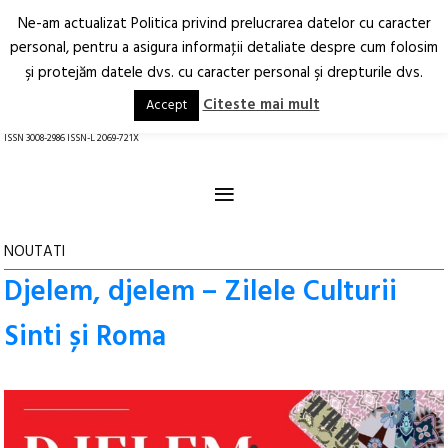
Ne-am actualizat Politica privind prelucrarea datelor cu caracter
Deschide
RO
EN
personal, pentru a asigura informaţii detaliate despre cum folosim
şi protejăm datele dvs. cu caracter personal şi drepturile dvs.
Arhitectură.
Oraș.
Societate.
Citeste mai mult
Accept
revistă online
ISSN 3008-2986 ISSN-L 2069-721X
≡
NOUTATI
Djelem, djelem – Zilele Culturii
Sinti și Roma