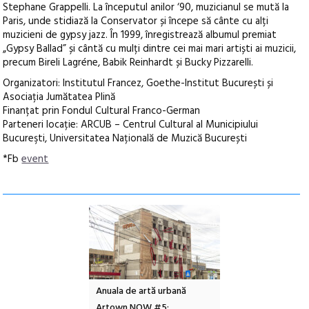
Stephane Grappelli. La începutul anilor ‘90, muzicianul se mută la
Paris, unde stidiază la Conservator și începe să cânte cu alți
muzicieni de gypsy jazz. În 1999, înregistrează albumul premiat
„Gypsy Ballad” și cântă cu mulți dintre cei mai mari artiști ai muzicii,
precum Bireli Lagréne, Babik Reinhardt și Bucky Pizzarelli.
Organizatori: Institutul Francez, Goethe-Institut București și
Asociația Jumătatea Plină
Finanțat prin Fondul Cultural Franco-German
Parteneri locație: ARCUB – Centrul Cultural al Municipiului
Bucureşti, Universitatea Națională de Muzică București
*Fb
event
l – Local Design
Anuala de artă urbană
Festivalul Cinemas
 2026
Artown NOW #5:
revine la Eforie Sud 