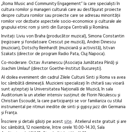
„Roma Music and Community Engagement” la care specialiști în
cultura romilor și manageri culturali care au desfășurat proiecte
despre cultura romilor sau proiecte care se adresau minorității
romilor vor dezbate aspectele socio-economice și culturale ale
grupului etnic rom și sinti din Europa Centrală și România.
Invitați: Liviu von Braha (producător muzical), Simona Constantin
(regizoare și fondatoare Crescut pe muzică), Andrei Dinescu
(muzician), Dotschy Reinhardt (muziciană și activistă), Istvan
Szakats (director de program Radio Pata, Cluj Napoca).
Co-moderare: Octav Avramescu (Asociația Jumătatea Plină) și
Joachim Umlauf (director Goethe-Institut București).
Al doilea eveniment din cadrul Zilele Culturii Sinti și Roma va avea
loc sâmbătă dimineață. Muzicieni specializați în chitară sau vioară
sunt așteptați la Universitatea Națională de Muzică, în sala
Auditorium la un atelier intensiv susținut de Florin Niculescu și
Christian Escoudé, la care participanții se vor familiariza cu stilul
instrumental pe ritmuri inedite de sinti și gypsy jazz din Germania
și Franța.
Înscriere și detalii găsiți pe acest
site
. Atelierul este gratuit și are
loc sâmbătă, 12 noiembrie, între orele 10.00-14.30, Sala