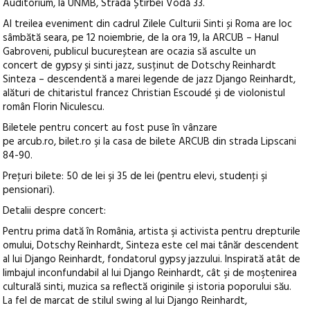
Auditorium, la UNMB, Strada Știrbei Vodă 33.
Al treilea eveniment din cadrul Zilele Culturii Sinti și Roma are loc
sâmbătă seara, pe 12 noiembrie, de la ora 19, la ARCUB – Hanul
Gabroveni, publicul bucureștean are ocazia să asculte un
concert de gypsy și sinti jazz, susținut de Dotschy Reinhardt
Sinteza – descendentă a marei legende de jazz Django Reinhardt,
alături de chitaristul francez Christian Escoudé şi de violonistul
român Florin Niculescu.
Biletele pentru concert au fost puse în vânzare
pe arcub.ro, bilet.ro şi la casa de bilete ARCUB din strada Lipscani
84-90.
Preţuri bilete: 50 de lei şi 35 de lei (pentru elevi, studenţi şi
pensionari).
Detalii despre concert:
Pentru prima dată în România, artista şi activista pentru drepturile
omului, Dotschy Reinhardt, Sinteza este cel mai tânăr descendent
al lui Django Reinhardt, fondatorul gypsy jazzului. Inspirată atât de
limbajul inconfundabil al lui Django Reinhardt, cât şi de moştenirea
culturală sinti, muzica sa reflectă originile şi istoria poporului său.
La fel de marcat de stilul swing al lui Django Reinhardt,