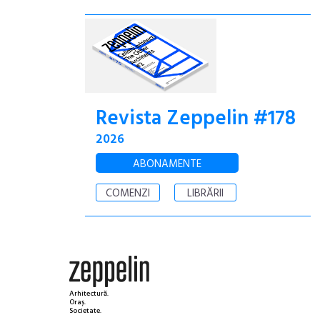
Revista Zeppelin #178
2026
ABONAMENTE
COMENZI
LIBRĂRII
Arhitectură.
Oraș.
Societate.