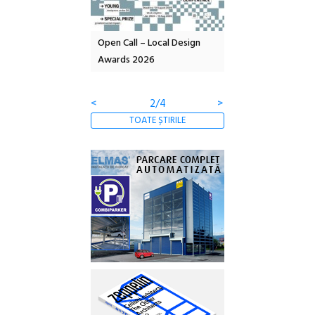
ELANDA – parc
Open Call – Local Design
Anuala de artă urbană
o-creație
Awards 2026
Artown NOW #5:
Gramatica libertății
<
3/4
>
TOATE ȘTIRILE