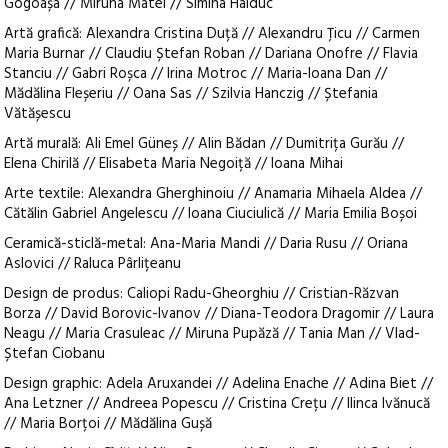
Gogoașa // Miruna Matel // Simina Haiduc
Artă grafică: Alexandra Cristina Duță // Alexandru Țicu // Carmen
Maria Burnar // Claudiu Ștefan Roban // Dariana Onofre // Flavia
Stanciu // Gabri Roșca // Irina Motroc // Maria-Ioana Dan //
Mădălina Fleșeriu // Oana Sas // Szilvia Hanczig // Ștefania
Vătășescu
Artă murală: Ali Emel Güneș // Alin Bădan // Dumitrița Gurău //
Elena Chirilă // Elisabeta Maria Negoiță // Ioana Mihai
Arte textile: Alexandra Gherghinoiu // Anamaria Mihaela Aldea //
Cătălin Gabriel Angelescu // Ioana Ciuciulică // Maria Emilia Boșoi
Ceramică-sticlă-metal: Ana-Maria Mandi // Daria Rusu // Oriana
Aslovici // Raluca Pârlițeanu
Design de produs: Caliopi Radu-Gheorghiu // Cristian-Răzvan
Borza // David Borovic-Ivanov // Diana-Teodora Dragomir // Laura
Neagu // Maria Crasuleac // Miruna Pupăză // Tania Man // Vlad-
Ștefan Ciobanu
Design graphic: Adela Aruxandei // Adelina Enache // Adina Biet //
Ana Letzner // Andreea Popescu // Cristina Crețu // Ilinca Ivănucă
// Maria Borțoi // Mădălina Gușă