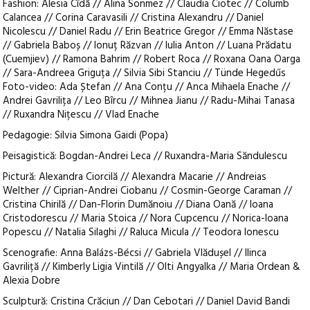
Fashion: Alesia Cîdă // Alina Sonmez // Claudia Ciotec // Columb
Calancea // Corina Caravasili // Cristina Alexandru // Daniel
Nicolescu // Daniel Radu // Erin Beatrice Gregor // Emma Năstase
// Gabriela Baboș // Ionuț Răzvan // Iulia Anton // Luana Prădatu
(Cuemjiev) // Ramona Bahrim // Robert Roca // Roxana Oana Oarga
// Sara-Andreea Griguța // Silvia Sibi Stanciu // Tünde Hegedűs
Foto-video: Ada Ștefan // Ana Conțu // Anca Mihaela Enache //
Andrei Gavrilița // Leo Bîrcu // Mihnea Jianu // Radu-Mihai Tanasa
// Ruxandra Nițescu // Vlad Enache
Pedagogie: Silvia Simona Gaidi (Popa)
Peisagistică: Bogdan-Andrei Leca // Ruxandra-Maria Săndulescu
Pictură: Alexandra Ciorcilă // Alexandra Macarie // Andreias
Welther // Ciprian-Andrei Ciobanu // Cosmin-George Caraman //
Cristina Chirilă // Dan-Florin Dumănoiu // Diana Oană // Ioana
Cristodorescu // Maria Stoica // Nora Cupcencu // Norica-Ioana
Popescu // Natalia Silaghi // Raluca Micula // Teodora Ionescu
Scenografie: Anna Balázs-Bécsi // Gabriela Vlădușel // Ilinca
Gavriliță // Kimberly Ligia Vintilă // Olti Angyalka // Maria Ordean &
Alexia Dobre
Sculptură: Cristina Crăciun // Dan Cebotari // Daniel David Bandi