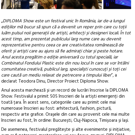
„
DIPLOMA Show este un festival unic în România, iar de-a lungul
edițiilor mă bucur să spun că a devenit un reper prin care cu toții
luăm pulsul noii generații de artiști, arhitecți și designeri locali. În tot
acest timp, am prezentat publicului larg nume care au devenit
reprezentative pentru ceea ce are creativitatea românească de
oferit și artiști care au ajuns să fie admirați chiar și peste hotare.
Anul acesta pregătim o ediție aniversară cu totul specială, iar
Combinatul Fondului Plastic este din nou locul în care se vor întâlni
comunitatea creativă, publicul larg, specialiști cunoscuți și toți cei
care caută un mediu relaxat de petrecere a timpului liber
”, a
declarat Teodora Dinu, Director Proiect Diploma Show.
Anul acesta marchează și un record de lucrări înscrise la DIPLOMA
Show. Festivalul a primit 505 înscrieri de la artiști emergenți din
toată țara. În acest sens, categoriile care au primit cele mai
numeroase înscrieri au fost: arhitectură, fashion, pictură,
respectiv arte grafice. Orașele din care au provenit cele mai multe
înscrieri au fost, în ordine: București, Cluj-Napoca, Timișoara și Iași.
De asemenea, festivalul pregătește și alte evenimente și inițiative,