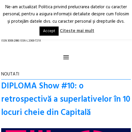
Ne-am actualizat Politica privind prelucrarea datelor cu caracter
Deschide
RO
EN
personal, pentru a asigura informaţii detaliate despre cum folosim
şi protejăm datele dvs. cu caracter personal şi drepturile dvs.
Arhitectură.
Oraș.
Societate.
Citeste mai mult
Accept
revistă online
ISSN 3008-2986 ISSN-L 2069-721X
≡
NOUTATI
DIPLOMA Show #10: o
retrospectivă a superlativelor în 10
locuri cheie din Capitală