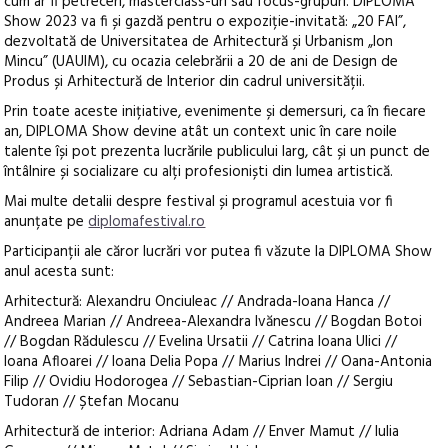
cum ar fi petreceri, masterclass-uri sau focus-grupuri. DIPLOMA
Show 2023 va fi și gazdă pentru o expoziție-invitată: „20 FAI”,
dezvoltată de Universitatea de Arhitectură și Urbanism „Ion
Mincu” (UAUIM), cu ocazia celebrării a 20 de ani de Design de
Produs și Arhitectură de Interior din cadrul universității.
Prin toate aceste inițiative, evenimente și demersuri, ca în fiecare
an, DIPLOMA Show devine atât un context unic în care noile
talente își pot prezenta lucrările publicului larg, cât și un punct de
întâlnire și socializare cu alți profesioniști din lumea artistică.
Mai multe detalii despre festival și programul acestuia vor fi
anunțate pe
diplomafestival.ro
Participanții ale căror lucrări vor putea fi văzute la DIPLOMA Show
anul acesta sunt:
Arhitectură: Alexandru Onciuleac // Andrada-Ioana Hanca //
Andreea Marian // Andreea-Alexandra Ivănescu // Bogdan Botoi
// Bogdan Rădulescu // Evelina Ursatii // Catrina Ioana Ulici //
Ioana Afloarei // Ioana Delia Popa // Marius Indrei // Oana-Antonia
Filip // Ovidiu Hodorogea // Sebastian-Ciprian Ioan // Sergiu
Tudoran // Ștefan Mocanu
Arhitectură de interior: Adriana Adam // Enver Mamut // Iulia