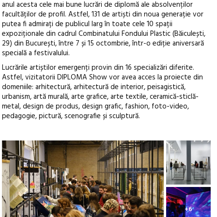
anul acesta cele mai bune lucrări de diplomă ale absolvenților
facultăților de profil. Astfel, 131 de artiști din noua generație vor
putea fi admirați de publicul larg în toate cele 10 spații
expoziționale din cadrul Combinatului Fondului Plastic (Băiculești,
29) din București, între 7 și 15 octombrie, într-o ediție aniversară
specială a festivalului.
Lucrările artiștilor emergenți provin din 16 specializări diferite.
Astfel, vizitatorii DIPLOMA Show vor avea acces la proiecte din
domeniile: arhitectură, arhitectură de interior, peisagistică,
urbanism, artă murală, arte grafice, arte textile, ceramică-sticlă-
metal, design de produs, design grafic, fashion, foto-video,
pedagogie, pictură, scenografie și sculptură.
+6