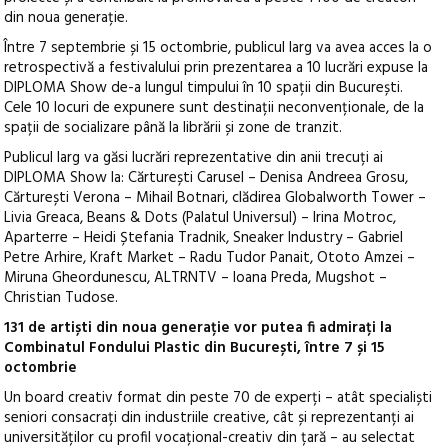
din noua generație.
Între 7 septembrie și 15 octombrie, publicul larg va avea acces la o
retrospectivă a festivalului prin prezentarea a 10 lucrări expuse la
DIPLOMA Show de-a lungul timpului în 10 spații din București.
Cele 10 locuri de expunere sunt destinații neconvenționale, de la
spații de socializare până la librării și zone de tranzit.
Publicul larg va găsi lucrări reprezentative din anii trecuți ai
DIPLOMA Show la: Cărturești Carusel – Denisa Andreea Grosu,
Cărturești Verona – Mihail Botnari, clădirea Globalworth Tower –
Livia Greaca, Beans & Dots (Palatul Universul) – Irina Motroc,
Aparterre – Heidi Ștefania Tradnik, Sneaker Industry – Gabriel
Petre Arhire, Kraft Market – Radu Tudor Panait, Ototo Amzei –
Miruna Gheordunescu, ALTRNTV – Ioana Preda, Mugshot –
Christian Tudose.
131 de artiști din noua generație vor putea fi admirați la
Combinatul Fondului Plastic din București, între 7 și 15
octombrie
Un board creativ format din peste 70 de experți – atât specialiști
seniori consacrați din industriile creative, cât și reprezentanți ai
universităților cu profil vocațional-creativ din țară – au selectat