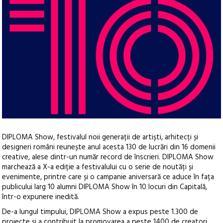
DIPLOMA Show, festivalul noii generații de artiști, arhitecți și
designeri români reunește anul acesta 130 de lucrări din 16 domenii
creative, alese dintr-un număr record de înscrieri.
DIPLOMA Show
marchează a X-a ediție a festivalului cu o serie de noutăți și
evenimente, printre care și o campanie aniversară ce aduce în fața
publicului larg 10 alumni DIPLOMA Show în 10 locuri din Capitală,
într-o expunere inedită.
De-a lungul timpului, DIPLOMA Show a expus peste 1.300 de
proiecte și a contribuit la promovarea a peste 1400 de creatori