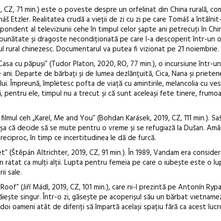
, CZ, 71 min.) este o poveste despre un orfelinat din China rurală, c
š Etzler. Realitatea crudă a vieții de zi cu zi pe care Tomáš a întâlnit-
ondent al televiziunii cehe în timpul celor șapte ani petrecuți în Chi
unătate și dragoste necondiționată pe care l-a descoperit într-un o
l rural chinezesc. Documentarul va putea fi vizionat pe 21 noiembrie.
asa cu păpuși” (Tudor Platon, 2020, RO, 77 min.), o incursiune într-un
ani. Departe de bărbați și de lumea dezlănțuită, Cica, Nana și prietene
lui. Împreună, împletesc pofta de viață cu amintirile, melancolia cu vese
ă, pentru ele, timpul nu a trecut și că sunt aceleași fete tinere, frumoa
ilmul ceh „Karel, Me and You” (Bohdan Karásek, 2019, CZ, 111 min.). Sa
, așa că decide să se mute pentru o vreme și se refugiază la Dušan. Am
ne reciproc, în timp ce incertitudinea le dă de furcă.
t” (Štěpán Altrichter, 2019, CZ, 91 min.). În 1989, Vandam era conside
 ratat ca mulți alții. Lupta pentru femeia pe care o iubește este o l
ii sale.
oof” (Jiří Mádl, 2019, CZ, 101 min.), care ni-l prezintă pe Antonín Rypa
trăiește singur. Într-o zi, găsește pe acoperișul său un bărbat vietna
doi oameni atât de diferiți să împartă același spațiu fără ca acest luc