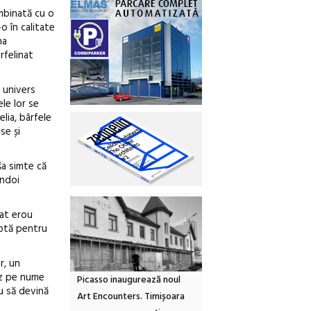
ombinată cu o
o în calitate
na
rfelinat
 univers
le lor se
lia, bârfele
se și
ša simte că
ândoi
rat erou
uptă pentru
r, un
mez pe nume
Picasso inaugurează noul
ru să devină
Art Encounters. Timișoara