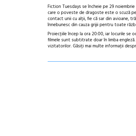
Fiction Tuesdays se încheie pe 29 noiembrie 
care o poveste de dragoste este o scuză pentr
contact unii cu alții, fie că sar din avioane, 
înnebunesc din cauza grijii pentru toate răzb
Proiecțiile încep la ora 20:00, iar locurile se 
filmele sunt subtitrate doar în limba engleză.
vizitatorilor. Găsiți mai multe informații desp