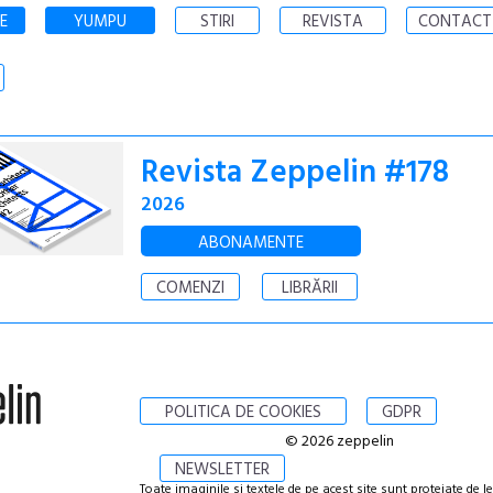
E
YUMPU
STIRI
REVISTA
CONTACT
Revista Zeppelin #178
2026
ABONAMENTE
COMENZI
LIBRĂRII
POLITICA DE COOKIES
GDPR
© 2026 zeppelin
NEWSLETTER
Toate imaginile si textele de pe acest site sunt protejate de l