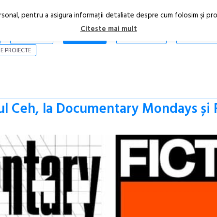
rsonal, pentru a asigura informaţii detaliate despre cum folosim şi pr
Citeste mai mult
ARTICOLE
STIRI
REVISTA PRINT
CONTACT
E PROIECTE
trul Ceh, la Documentary Mondays și 