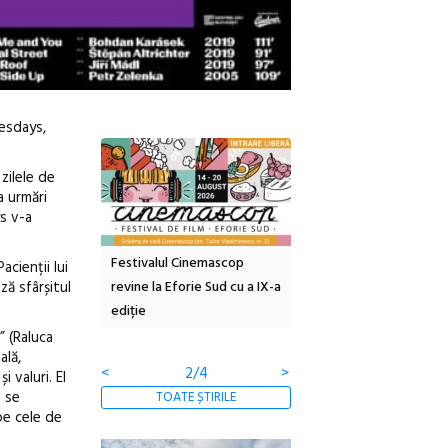
uesdays,
zilele de
a urmări
s v-a
tă urbană
Festivalul Cinemascop
Sleeping Beauties la Bor
acienții lui
ză sfârșitul
 #5:
revine la Eforie Sud cu a IX-a
dulceață de amintiri la
ertății
ediție
borcan, o cameră obscur
clătite cu apă minerală
 (Raluca
ală,
<
2/4
>
 valuri. El
e se
TOATE ȘTIRILE
pe cele de