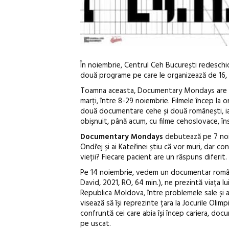
În noiembrie, Centrul Ceh București redeschi
două programe pe care le organizează de 16, 
Toamna aceasta, Documentary Mondays are loc î
marți, între 8-29 noiembrie. Filmele încep la or
două documentare cehe și două românești, iar
obișnuit, până acum, cu filme cehoslovace, îns
Documentary Mondays
debutează pe 7 no
Ondřej și ai Kateřinei știu că vor muri, dar c
vieții? Fiecare pacient are un răspuns diferit.
Pe 14 noiembrie, vedem un documentar române
David, 2021, RO, 64 min.), ne prezintă viața lui
Republica Moldova, între problemele sale și ale
visează să își reprezinte țara la Jocurile Oli
confruntă cei care abia își încep cariera, doc
pe uscat.