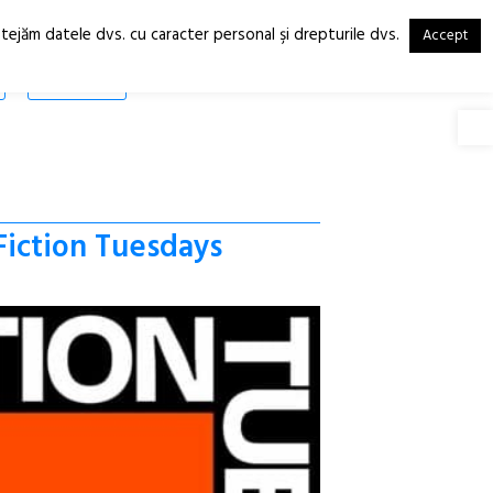
otejăm datele dvs. cu caracter personal şi drepturile dvs.
Accept
RO
EN
SHOP
Deschide
Fiction Tuesdays