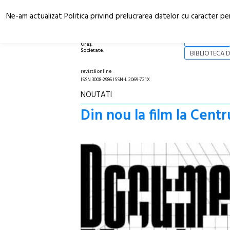
Ne-am actualizat Politica privind prelucrarea datelor cu caracter pe
Arhitectură.
NOI
Oraș.
Societate.
BIBLIOTECA D
revistă online
ISSN 3008-2986 ISSN-L 2069-721X
NOUTATI
Din nou la film la Cen