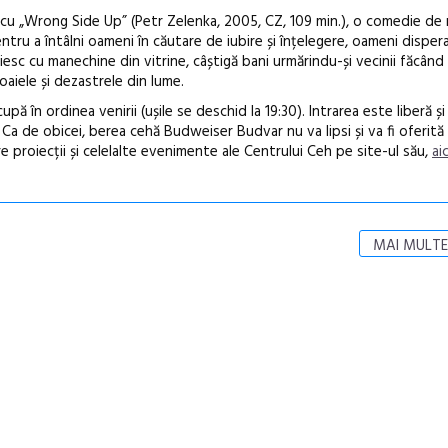
cu „Wrong Side Up” (Petr Zelenka, 2005, CZ, 109 min.), o comedie de 
u a întâlni oameni în căutare de iubire și înțelegere, oameni disperaț
trăiesc cu manechine din vitrine, câștigă bani urmărindu-și vecinii făcând
oaiele și dezastrele din lume.
ocupă în ordinea venirii (ușile se deschid la 19:30). Intrarea este liberă ș
 Ca de obicei, berea cehă Budweiser Budvar nu va lipsi și va fi oferită
re proiecții și celelalte evenimente ale Centrului Ceh pe site-ul său,
aic
MAI MULTE