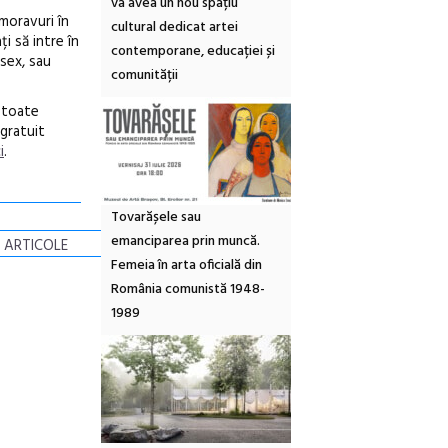
va avea un nou spațiu
moravuri în
cultural dedicat artei
i să intre în
contemporane, educației și
 sex, sau
comunității
i toate
 gratuit
i
.
Tovarășele sau
emanciparea prin muncă.
 ARTICOLE
Femeia în arta oficială din
România comunistă 1948-
1989