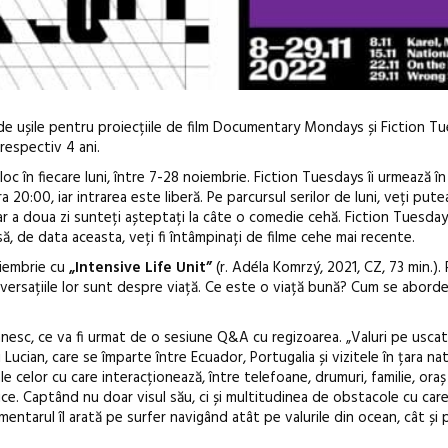
de ușile pentru proiecțiile de film Documentary Mondays și Fiction T
respectiv 4 ani.
n fiecare luni, între 7-28 noiembrie. Fiction Tuesdays îi urmează în 
a 20:00, iar intrarea este liberă. Pe parcursul serilor de luni, veți pute
 a doua zi sunteți așteptați la câte o comedie cehă. Fiction Tuesday
ă, de data aceasta, veți fi întâmpinați de filme cehe mai recente.
Anuala de ar
iembrie cu
„Intensive Life Unit”
(r. Adéla Komrzý, 2021, CZ, 73 min.). P
onversațiile lor sunt despre viață. Ce este o viață bună? Cum se aborde
Artown NOW
Gramatica lib
sc, ce va fi urmat de o sesiune Q&A cu regizoarea. „Valuri pe uscat”
 Lucian, care se împarte între Ecuador, Portugalia și vizitele în țara nat
 celor cu care interacționează, între telefoane, drumuri, familie, oraș și
mpice. Captând nu doar visul său, ci și multitudinea de obstacole cu car
umentarul îl arată pe surfer navigând atât pe valurile din ocean, cât și 