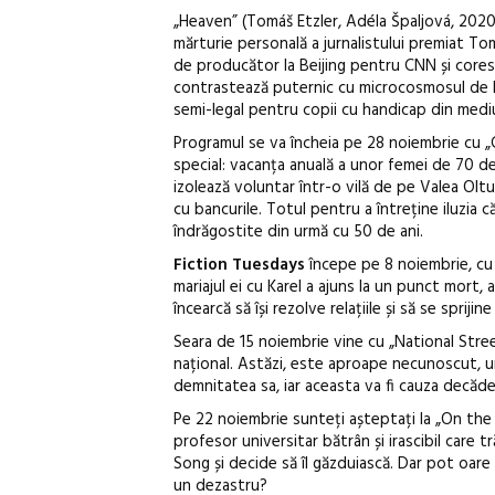
„Heaven” (Tomáš Etzler, Adéla Špaljová, 2020
mărturie personală a jurnalistului premiat Tomá
de producător la Beijing pentru CNN și coresp
contrastează puternic cu microcosmosul de b
semi-legal pentru copii cu handicap din mediu
Programul se va încheia pe 28 noiembrie cu „C
special: vacanța anuală a unor femei de 70 de 
izolează voluntar într-o vilă de pe Valea Oltu
cu bancurile. Totul pentru a întreține iluzia c
îndrăgostite din urmă cu 50 de ani.
Fiction Tuesdays
începe pe 8 noiembrie, cu f
mariajul ei cu Karel a ajuns la un punct mort
încearcă să își rezolve relațiile și să se spriji
Seara de 15 noiembrie vine cu „National Stree
național. Astăzi, este aproape necunoscut, un
demnitatea sa, iar aceasta va fi cauza decăder
Pe 22 noiembrie sunteți așteptați la „On the R
profesor universitar bătrân și irascibil care 
Song și decide să îl găzduiască. Dar pot oare 
un dezastru?