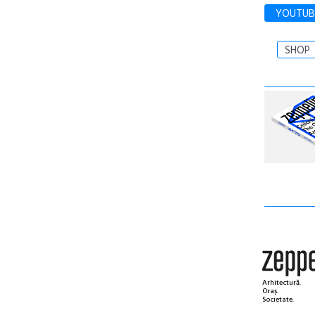
YOUTUB
SHOP
Arhitectură.
Oraș.
Societate.