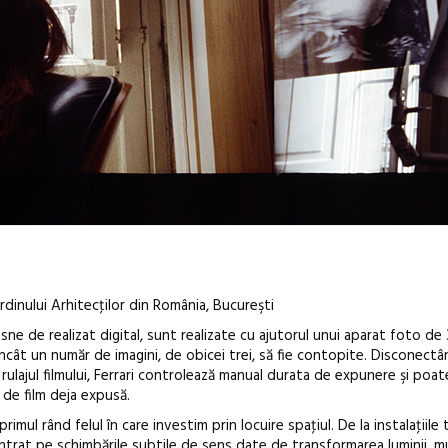
dinului Arhitecţilor din România, Bucureşti
lesne de realizat digital, sunt realizate cu ajutorul unui aparat foto d
l încât un număr de imagini, de obicei trei, să fie contopite. Disconect
ulajul filmului, Ferrari controlează manual durata de expunere şi poate
 de film deja expusă.
În curând: P
rimul rând felul în care investim prin locuire spaţiul. De la instalaţiile t
entrat pe schimbările subtile de sens date de transformarea luminii, mu
de poezie și 