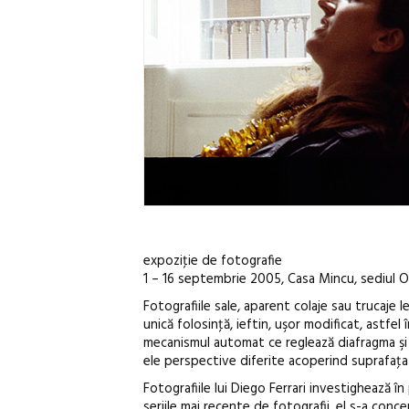
expoziţie de fotografie
1 – 16 septembrie 2005, Casa Mincu, sediul Or
Fotografiile sale, aparent colaje sau trucaje 
unică folosinţă, ieftin, uşor modificat, astfe
mecanismul automat ce reglează diafragma şi r
ele perspective diferite acoperind suprafaţa
Fotografiile lui Diego Ferrari investighează în p
seriile mai recente de fotografii, el s-a conc