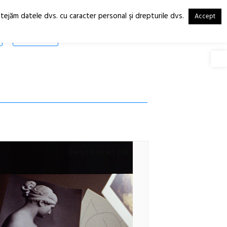
otejăm datele dvs. cu caracter personal şi drepturile dvs.
Accept
RO
EN
SHOP
Deschide
Diego Ferrari (UK)