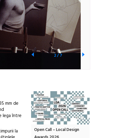
2
/
7
e 35 mm de
ând
 lega între
OELANDA – parc
Open Call – Local Design
Anuala de artă urbană
impurii la
ltiplele
co-creație
Awards 2026
Artown NOW #5: