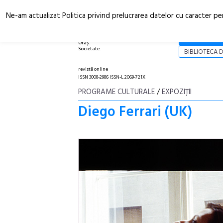
Ne-am actualizat Politica privind prelucrarea datelor cu caracter pe
Arhitectură.
NOI
Oraș.
Societate.
BIBLIOTECA D
revistă online
ISSN 3008-2986 ISSN-L 2069-721X
PROGRAME CULTURALE
/
EXPOZIŢII
Diego Ferrari (UK)