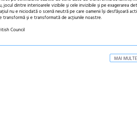
ocul dintre interioarele vizibile şi cele invizibile şi pe exagerarea deta
ţiul nu e niciodată o scenă neutră pe care oamenii îşi desfăşoară activi
e transformă şi e transformată de acţiunile noastre.
ritish Council
MAI MULTE