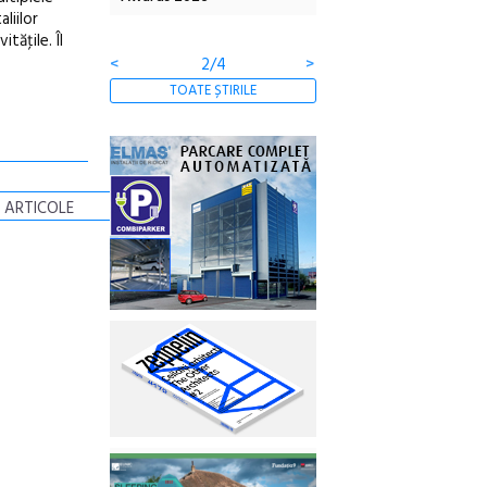
liilor
Gramatica libertății
tăţile. Îl
<
2/4
>
TOATE ȘTIRILE
 ARTICOLE