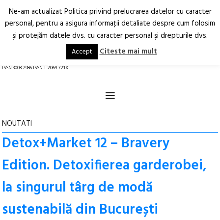
Ne-am actualizat Politica privind prelucrarea datelor cu caracter
Deschide
RO
EN
personal, pentru a asigura informaţii detaliate despre cum folosim
şi protejăm datele dvs. cu caracter personal şi drepturile dvs.
Arhitectură.
Oraș.
Societate.
Citeste mai mult
Accept
revistă online
ISSN 3008-2986 ISSN-L 2069-721X
≡
NOUTATI
Detox+Market 12 – Bravery
Edition. Detoxifierea garderobei,
la singurul târg de modă
sustenabilă din București