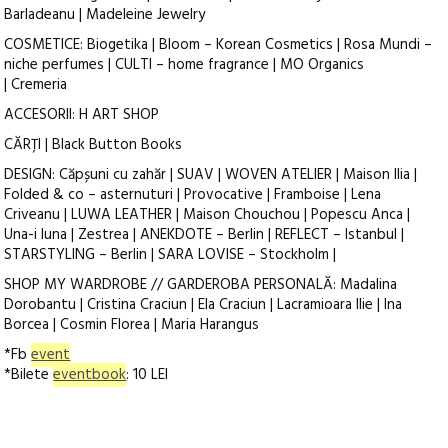
Barladeanu | Madeleine Jewelry
COSMETICE: Biogetika | Bloom – Korean Cosmetics | Rosa Mundi –
niche perfumes | CULTI – home fragrance | MO Organics
| Cremeria
ACCESORII: H ART SHOP
CĂRȚI | Black Button Books
DESIGN: Căpșuni cu zahăr | SUAV | WOVEN ATELIER | Maison Ilia |
Folded & co – asternuturi | Provocative | Framboise | Lena
Criveanu | LUWA LEATHER | Maison Chouchou | Popescu Anca |
Una-i luna | Zestrea | ANEKDOTE – Berlin | REFLECT – Istanbul |
STARSTYLING – Berlin | SARA LOVISE – Stockholm |
SHOP MY WARDROBE // GARDEROBA PERSONALĂ: Madalina
Dorobantu | Cristina Craciun | Ela Craciun | Lacramioara Ilie | Ina
Borcea | Cosmin Florea | Maria Harangus
*Fb
event
*Bilete
eventbook
: 10 LEI