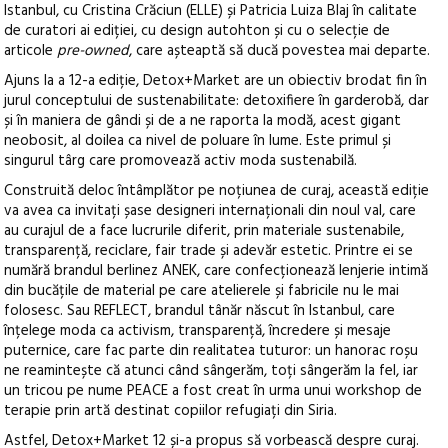
Istanbul, cu Cristina Crăciun (ELLE) și Patricia Luiza Blaj în calitate
de curatori ai ediției, cu design autohton și cu o selecție de
articole
pre-owned
, care așteaptă să ducă povestea mai departe.
Ajuns la a 12-a ediție, Detox+Market are un obiectiv brodat fin în
jurul conceptului de sustenabilitate: detoxifiere în garderobă, dar
și în maniera de gândi și de a ne raporta la modă, acest gigant
neobosit, al doilea ca nivel de poluare în lume. Este primul și
singurul târg care promovează activ moda sustenabilă.
Construită deloc întâmplător pe noțiunea de curaj, această ediție
va avea ca invitați șase designeri internaționali din noul val, care
au curajul de a face lucrurile diferit, prin materiale sustenabile,
transparență, reciclare, fair trade și adevăr estetic. Printre ei se
numără brandul berlinez ANEK, care confecționează lenjerie intimă
din bucățile de material pe care atelierele și fabricile nu le mai
folosesc. Sau REFLECT, brandul tânăr născut în Istanbul, care
înțelege moda ca activism, transparență, încredere și mesaje
puternice, care fac parte din realitatea tuturor: un hanorac roșu
ne reamintește că atunci când sângerăm, toți sângerăm la fel, iar
un tricou pe nume PEACE a fost creat în urma unui workshop de
terapie prin artă destinat copiilor refugiați din Siria.
Astfel, Detox+Market 12 și-a propus să vorbească despre curaj.