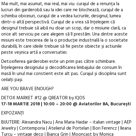
Mai mult, mai asumat, mai real, mai viu: curajul de a renunța la
lucruri din garderobă sau la idei care ne blochează, curajul de a
schimba obiceiuri, curajul de a vedea lucrurile, designul, lumea
dintr-o altă perspectivă. Curajul de a vrea să înțelegem că
designul trebuie să aibă nu doar un scop, dar o misiune clară, ca
orice alt serviciu pe care alegem să îl prestăm. Una dintre aceste
misiuni este trecerea de la o producție industrială la o societate
durabilă, în care ideile trebuie să fie peste obiecte și actiunile
peste veșnica artă a conversatiei.
Detoxifierea garderobei este un prim pas către schimbare.
Înțelegerea designului și decodificarea limbajului de consum în
masă în unul mai constient este alt pas. Curajul și disciplina sunt
ceilalți pași.
ARE YOU BRAVE ENOUGH?
DETOX MARKET #12 @ QREATOR by IQOS
17-18 MARTIE 2018 | 10:00 – 20:00 @ Aviatorilor 8A, București
EXPOZANȚI
BIJUTERIE: Alexandra Nacu | Ana Maria Haidar – italian vintage | AEP
Jewelry | Contemporia | Atelierul de Portelan | Bori Ferencz | Ileana
Turcu – vintage deco | Bianca Grin | Mooncast by Monica