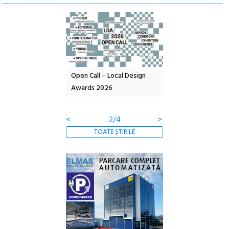
nd: POELANDA – parc
Open Call – Local Design
Anuala de artă urba
e și co-creație
Awards 2026
Artown NOW #5:
Gramatica libertății
<
2/4
>
TOATE ȘTIRILE