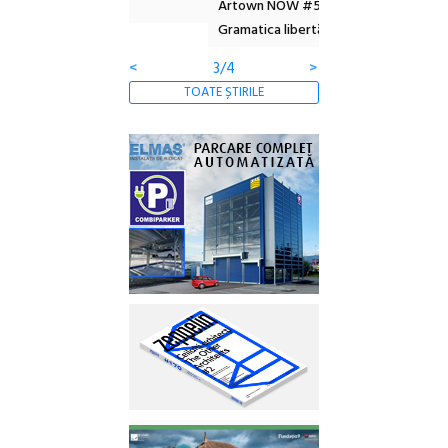
 2026
Artown NOW #5:
revine la Eforie Sud 
Gramatica libertății
ediție
<
3/4
>
TOATE ȘTIRILE