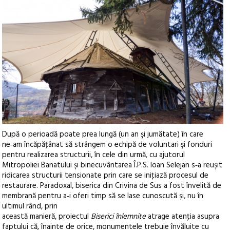
După o perioadă poate prea lungă (un an şi jumătate) în care
ne‑am încăpăţânat să strângem o echipă de voluntari şi fonduri
pentru realizarea structurii, în cele din urmă, cu ajutorul
Mitropoliei Banatului şi binecuvântarea Î.P.S. Ioan Selejan s‑a reuşit
ridicarea structurii tensionate prin care se iniţiază procesul de
restaurare. Paradoxal, biserica din Crivina de Sus a fost învelită de
membrană pentru a‑i oferi timp să se lase cunoscută şi, nu în
ultimul rând, prin
această manieră, proiectul
Biserici înlemnite
atrage atenţia asupra
faptului că, înainte de orice, monumentele trebuie învăluite cu