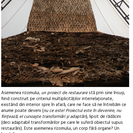
Asemenea rizomului,
un proiect de restaurare
stă prin sine însuşi,
fiind construit pe criteriul multiplicităţilor interrelaţionate,
existând din interior spre în afară, care ne face să ne întrebăm ce
anume poate deveni (
nu ce este! Proiectul este în devenire, nu
fiinţează; el cunoaşte transformări şi adaptări
), lipsit de rădăcini
(deci adaptabil transformărilor pe care le suferă obiectul supus
restaurării). Este asemenea rizomului, un corp fără organe? Un