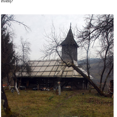
înveliş?