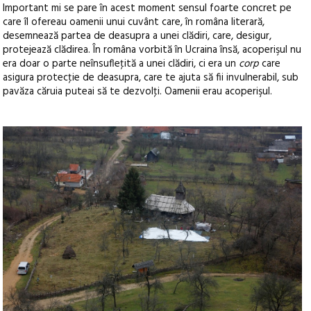
Important mi se pare în acest moment sensul foarte concret pe
care îl ofereau oamenii unui cuvânt care, în româna literară,
desemnează partea de deasupra a unei clădiri, care, desigur,
protejează clădirea. În româna vorbită în Ucraina însă, acoperişul nu
era doar o parte neînsufleţită a unei clădiri, ci era un
corp
care
asigura protecţie de deasupra, care te ajuta să fii invulnerabil, sub
pavăza căruia puteai să te dezvolţi. Oamenii erau acoperişul.