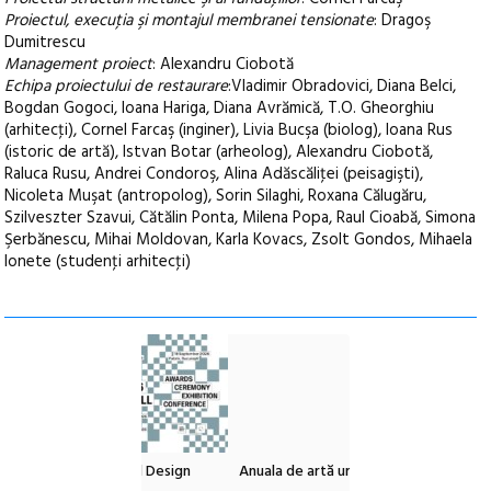
Proiectul, execuţia şi montajul membranei tensionate
: Dragoş
Dumitrescu
Management proiect
: Alexandru Ciobotă
Echipa proiectului de restaurare
:Vladimir Obradovici, Diana Belci,
Bogdan Gogoci, Ioana Hariga, Diana Avrămică, T.O. Gheorghiu
(arhitecţi), Cornel Farcaş (inginer), Livia Bucşa (biolog), Ioana Rus
(istoric de artă), Istvan Botar (arheolog), Alexandru Ciobotă,
Raluca Rusu, Andrei Condoroş, Alina Adăscăliţei (peisagişti),
Nicoleta Muşat (antropolog), Sorin Silaghi, Roxana Călugăru,
Szilveszter Szavui, Cătălin Ponta, Milena Popa, Raul Cioabă, Simona
Şerbănescu, Mihai Moldovan, Karla Kovacs, Zsolt Gondos, Mihaela
Ionete (studenţi arhitecţi)
l – Local Design
Anuala de artă urbană
Festivalul Cinemas