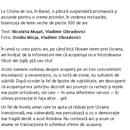
La Crivina de sus, în Banat, o pătură suspendată protejează şi
ascunde pentru o vreme privirilor, în vederea restaurării,
bisericuţa de lemn veche de peste 300 de ani.
Text:
Nicoleta Mușat, Vladimir Obradovici
Foto:
Ovidiu Micșa, Vladimir Obradovici
În urmă cu vreo patru ani, pe când încă făceam teren prin Ucraina,
am învăţat de la informatorii mei că acoperişul nu e întotdeauna
făcut din ţiglă, şiţă sau stuf.
Acolo oamenii vorbeau despre acoperiş pe un ton concomitent
encomiastic şi ireverenţios, cu o notă de ironie, nu suficient de
subtilă. După iscodiri la fel de lipsite de subtilitate, am descoperit
că acoperişul era
şeful
(nu dezvolt aici poveşti cu racheţi şi reţele
mai puţin ortodoxe), cel care — în urma diferitelor servicii — îţi
oferea protecţie în faţa altor… şefi.
Un fel de înveliş uman care te ajuta să răzbaţi prin Ucraina
tranziţională, mai vulnerabilă, mai periculoasă şi cu o democraţie
mai fragilă decât a avut România. Nu contează aici şi acum ce
anume se tranzacţiona în schimbul oferirii de
acoperiş
.