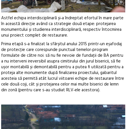
Astfel echipa interdisciplinară şi‑a îndreptat efortul în mare parte
în această direcţie având ca strategie două etape: protejarea
monumentului şi studierea interdisciplinară, respectiv întocmirea
unui proiect complet de restaurare.
Prima etapă s‑a finalizat la sfârşitul anului 2015 printr‑un eşafodaj
de protecţie care corespunde punctual temelor‑program
formulate de către noi: să nu fie nevoie de fundaţii de BA pentru
a nu interveni ireversibil asupra cimitirului din jurul bisericii, să fie
uşor montabilă şi demontabilă pentru a putea fi utilizată pentru a
proteja alte monumente după finalizarea proiectului, gabaritul
acesteia să permită atât lucrul viitoarei echipe de restaurare între
cele două coji, cât şi protejarea celor mai multe biserici de lemn
din zonă (pentru care s‑au studiat RLV‑ele acestora).