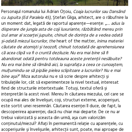
Personajul romanului lui Adrian Oţoiu,
Coaja lucrurilor sau Dansând
cu Jupuita
(Ed Paralela 45)
, Ştefan Gliga, arhitect, are o răbufnire la
un moment dat, legată de raportul aparenţe—esenţe: „
… adus la
disperare de jungla asta de coji luxuriante, răzbătând mereu prin
izul amar al scoarţei jupuite, chinuit de dorinţa de a vedea odată
şi‑odată miezul lucrurilor, the
heart of the matter
, inima materiei
căutate de atomişti şi teozofi, chinuit totodată de aprehensiunea
că acea clipă va fi o cruntă deziluzie. Nu era mai bine să fi
abandonat odată pentru totdeauna aceste pretenţii nesăbuite?
Nu era mai bine să rămână aici, la suprafaţa a ceea ce cunoaştem,
mulţumindu‑se să pipăie pielea sclipitoare a lucrurilor? Nu e mai
bine aşa?
” Miza autorului nu e să scrie despre arhitecţi şi
tribulaţiile lor, cât să experimenteze la nivel textual, interesat
fiind de structurile intertextuale. Totuşi, textul oferă şi
interpretări la acest nivel. Mereu în căutarea miezului, cel care se
ocupă mai ales de învelişuri, coji, structuri externe, acoperişuri,
este sortit unei resemnări. Căutarea esenţei îl duce, de fapt, la
descoperirea aparenţei, dacă nu chiar mai departe. De ce nu ar
trebui valorizată şi aceasta din urmă, aşa cum valorizăm
conţinutul/miezul? Aflaţi în permanentă relaţie cu aparenţele, cu
acoperişurile şi învelişurile, arhitecţii sunt, poate, mai aproape de