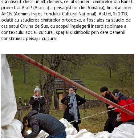
s‑a născut dintr‑un alt demers, cel al studierii cimitirelor din Banat,
proiect al AsoP (Asociaţia peisagiştilor din România), finanţat prin
AFCN (Administrarea Fondului Cultural Naţional). Astfel, în 2013,
odată cu studierea cimitirelor ortodoxe, a fost ales ca studio de
caz satul Crivina de Sus, cu scopul înţelegerii interdisciplinare a
contextului social, cultural, spaţial şi simbolic prin care oamenii
construiesc peisajul cultural.