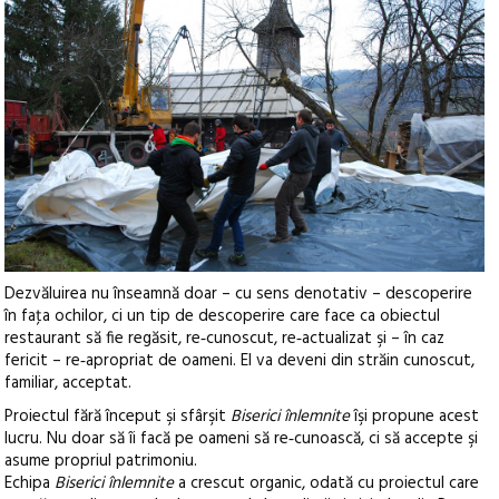
Dezvăluirea nu înseamnă doar – cu sens denotativ – descoperire
în faţa ochilor, ci un tip de descoperire care face ca obiectul
restaurant să fie regăsit, re‑cunoscut, re‑actualizat şi – în caz
fericit – re‑apropriat de oameni. El va deveni din străin cunoscut,
familiar, acceptat.
Proiectul fără început şi sfârşit
Biserici înlemnite
îşi propune acest
lucru. Nu doar să îi facă pe oameni să re‑cunoască, ci să accepte şi
asume propriul patrimoniu.
Echipa
Biserici înlemnite
a crescut organic, odată cu proiectul care