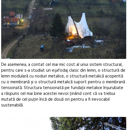
De asemenea, a contat cel mai mic cost al unui sistem structural,
pentru care s‑a studiat un eşafodaj clasic din lemn, o structură de
lemn modulară cu noduri metalice, o structură metalică acoperită
cu o membrană şi o structură metalică suport pentru o membrană
tensionată. Structura tensionată pe fundaţii metalice înşurubate
a răspuns cel mai bine acestei nevoi ţinând cont că va trebui
mutată de cel puţin încă de două ori pentru a fi irevocabil
sustenabilă.