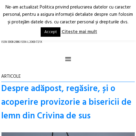
Ne-am actualizat Politica privind prelucrarea datelor cu caracter
Deschide
RO
EN
personal, pentru a asigura informaţii detaliate despre cum folosim
şi protejăm datele dvs. cu caracter personal şi drepturile dvs.
Arhitectură.
Oraș.
Societate.
Citeste mai mult
Accept
revistă online
ISSN 3008-2986 ISSN-L 2069-721X
≡
ARTICOLE
Despre adăpost, regăsire, și o
acoperire provizorie a bisericii de
lemn din Crivina de sus