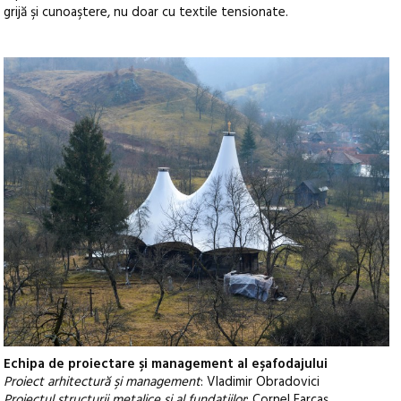
grijă şi cunoaştere, nu doar cu textile tensionate.
Echipa de proiectare şi management al eşafodajului
Proiect arhitectură şi management
: Vladimir Obradovici
Proiectul structurii metalice şi al fundaţiilor
: Cornel Farcaş