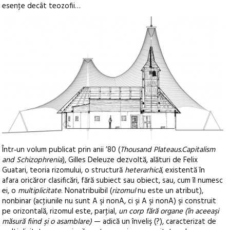
esenţe decât teozofii…
Într‑un volum publicat prin anii ’80 (
Thousand Plateaus.Capitalism
and Schizophrenia
), Gilles Deleuze dezvoltă, alături de Felix
Guatari, teoria rizomului, o structură
heterarhică
, existentă în
afara oricăror clasificări, fără subiect sau obiect, sau, cum îl numesc
ei, o
multiplicitate
. Nonatribuibil (
rizomul
nu este un atribut),
nonbinar (acţiunile nu sunt A şi nonA, ci şi A şi nonA) şi construit
pe orizontală, rizomul este, parţial,
un corp fără organe (în aceeaşi
măsură fiind şi o asamblare)
— adică un înveliş (?), caracterizat de