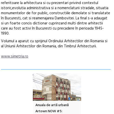
referitoare la arhitectura si cu prezentari privind contextul
istoric,evolutia administrativa si a nomenclaturii stradale, situatia
monumentelor de for public, constructiile demolate si translatate
în Bucuresti, cat si reamenajarea Dambovitei. La final s-a adaugat
si un foarte concis dictionar cuprinzand multi dintre arhitectii
care au fost activi în Bucuresti cu precadere în perioada 1945-
1990.
Volumul a aparut cu sprijinul Ordinului Arhitectilor din Romania si
al Uniunii Arhitectilor din Romania, din Timbrul Arhitecturii.
www.simetria.ro
l – Local Design
Anuala de artă urbană
Festivalul Cinemas
 2026
Artown NOW #5:
revine la Eforie Sud 