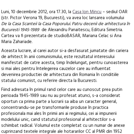
Luni, 10 decembrie 2012, ora 17.30, la
Casa Ion Mincu
– sediul OAR
(str. Pictor Verona 19, Bucuresti), va avea loc lansarea volumului
De la Casa Scanteii la Casa Poporului. Patru decenii de arhitectura în
Bucuresti 1945-1989
de Alexandru Panaitescu, Editura Simetria.
Cartea va fi prezentata de studioBASAR, Mariana Celac si Ana
Maria Zahariade.
Aceasta lucrare, al carei autor si-a desfasurat jumatate din cariera
de arhitect în anii comunismului, este rezultatul interesului
manifestat de catre acesta, timp îndelungat, pentru cunoasterea
si mai ales pentru întelegerea cauzelor care au influentat
devenirea productiei de arhitectura din Romania în conditiile
statului comunist, cu referire directa la Bucuresti.
Fiind adresata în primul rand celor care au cunoscut prea putin
perioada 1945-1989 sau nu au profesat atunci, s-a considerat
oportun ca prima parte a lucrarii sa aiba un caracter general,
concentrandu-se pe transformarile produse în practica
profesionala mai ales în primii ani ai regimului, cei ai impunerii
modelului unic, cand statutul profesional al arhitectilor s-a
schimbat radical. Volumul este completat cu un numar de anexe
cuprinzand textele integrale ale hotararilor CC al PMR din 1952