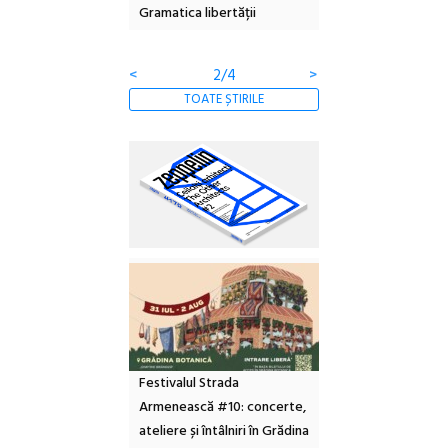
Gramatica libertății
ediție
<
2/4
>
TOATE ȘTIRILE
Festivalul Strada
Armenească #10: concerte,
ateliere și întâlniri în Grădina