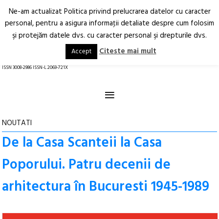
Ne-am actualizat Politica privind prelucrarea datelor cu caracter
Deschide
RO
EN
personal, pentru a asigura informaţii detaliate despre cum folosim
şi protejăm datele dvs. cu caracter personal şi drepturile dvs.
Arhitectură.
Oraș.
Societate.
Citeste mai mult
Accept
revistă online
ISSN 3008-2986 ISSN-L 2069-721X
≡
NOUTATI
De la Casa Scanteii la Casa
Poporului. Patru decenii de
arhitectura în Bucuresti 1945-1989