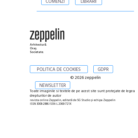
COMENZI
LIBRĂRII
Arhitectură.
Oraș.
Societate.
POLITICA DE COOKIES
GDPR
© 2026 zeppelin
NEWSLETTER
Toate imaginile si textele de pe acest site sunt protejate de legea
drepturilor de autor
revista online Zeppelin, editată de SG Studio și echipa Zeppelin
ISSN 3008-2986 ISSN-L 2069-721X