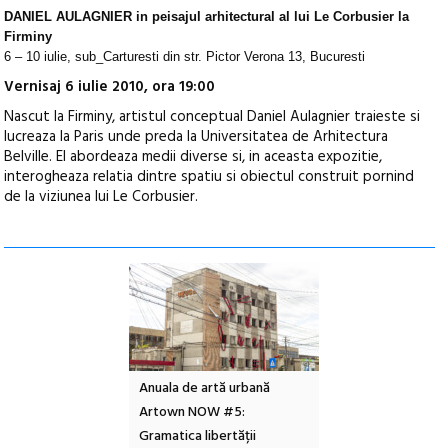
DANIEL AULAGNIER in peisajul arhitectural al lui Le Corbusier la
Firminy
6 – 10 iulie, sub_Carturesti din str. Pictor Verona 13, Bucuresti
Vernisaj 6 iulie 2010, ora 19:00
Nascut la Firminy, artistul conceptual Daniel Aulagnier traieste si
lucreaza la Paris unde preda la Universitatea de Arhitectura
Belville. El abordeaza medii diverse si, in aceasta expozitie,
interogheaza relatia dintre spatiu si obiectul construit pornind
de la viziunea lui Le Corbusier.
l – Local Design
Anuala de artă urbană
Festivalul Cinemas
 2026
Artown NOW #5:
revine la Eforie Sud 
Gramatica libertății
ediție