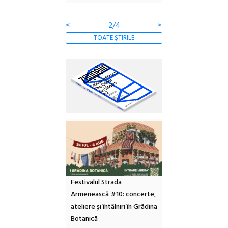
<
2/4
>
TOATE ȘTIRILE
Festivalul Strada
Armenească #10: concerte,
ateliere și întâlniri în Grădina
Botanică