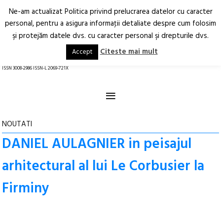
Ne-am actualizat Politica privind prelucrarea datelor cu caracter
Deschide
RO
EN
personal, pentru a asigura informaţii detaliate despre cum folosim
şi protejăm datele dvs. cu caracter personal şi drepturile dvs.
Arhitectură.
Oraș.
Societate.
Citeste mai mult
Accept
revistă online
ISSN 3008-2986 ISSN-L 2069-721X
≡
NOUTATI
DANIEL AULAGNIER in peisajul
arhitectural al lui Le Corbusier la
Firminy