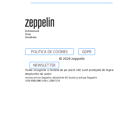
Arhitectură.
Oraș.
Societate.
POLITICA DE COOKIES
GDPR
© 2026 zeppelin
NEWSLETTER
Toate imaginile si textele de pe acest site sunt protejate de legea
drepturilor de autor
revista online Zeppelin, editată de SG Studio și echipa Zeppelin
ISSN 3008-2986 ISSN-L 2069-721X