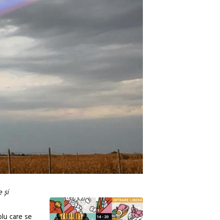
 și
blu care se