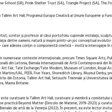
w School (GR), Pride Shelter Trust (SA), Triangle Project (SA), The Fr
Tallinn Art Hall, Programul Europa Creativă al Uniunii Europene și Fun
ist, scriitor și profesor al cărui portofoliu cuprinde instalații, sculptu
lația dintre oameni, natură și mașini printr-un joc conceptual evolutiv
le – care adesea conțin o componentă cinetică – invită la interogație în r
t în numeroase contexte internaționale, precum Times Square Arts, Pu
ală din Letonia, Bienala Internațională de Artă Contemporană din Ri
e Art Fair, Tate Exchange/Tate Modern, Museum of London, Royal A
 Martins/UAL, PEER, Five Years, Shoreditch Library, Muzeul Derby, pr
e din Estonia, Tallinn Art Hall, Setouchi Triennale și Universitatea d
ra, Marea Britanie.
este curatoare la Tallinn Art Hall, curatoare și membră a comitetului d
 pe practică Beyond Matter (Dincolo de Materie, 2019-2023) și curat
 Bienalei de artă de la Veneția (2022). În prezent, ea este lector invita