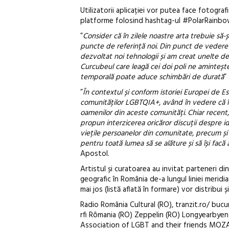
Utilizatorii aplicației vor putea face fotograf
platforme folosind hashtag-ul #PolarRainbo
”
Consider că în zilele noastre arta trebuie să
puncte de referință noi. Din punct de vedere i
dezvoltat noi tehnologii și am creat unelte de 
Curcubeul care leagă cei doi poli ne amintește
temporală poate aduce schimbări de durată
”
”
În contextul și conform istoriei Europei de Es
comunităților LGBTQIA+, având în vedere că în
oamenilor din aceste comunități. Chiar recent,
propun interzicerea oricăror discuții despre i
viețile persoanelor din comunitate, precum și pe
pentru toată lumea să se alăture și să își facă a
Apostol.
Artistul și curatoarea au invitat parteneri din
geografic în România de-a lungul liniei meridi
mai jos (listă aflată în formare) vor distribu
Radio România Cultural (RO), tranzit.ro/ bucu
rfi Rômania (RO) Zeppelin (RO) Longyearbyen 
Association of LGBT and their friends MOZAIK