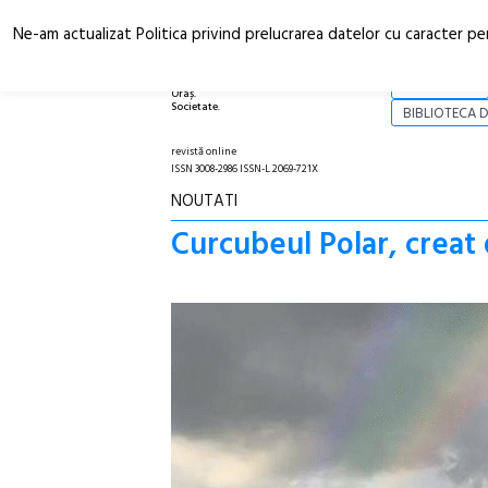
Ne-am actualizat Politica privind prelucrarea datelor cu caracter pe
Arhitectură.
NOI
Oraș.
Societate.
BIBLIOTECA D
revistă online
ISSN 3008-2986 ISSN-L 2069-721X
NOUTATI
Curcubeul Polar, creat 