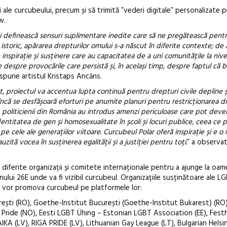
ii ale curcubeului, precum și să trimită ”vederi digitale” personalizate 
w.
-și definească sensuri suplimentare inedite care să ne pregătească pent
storic, apărarea drepturilor omului s-a născut în diferite contexte; de 
inspirație și susținere care au capacitatea de a uni comunitățile la nivel
 despre provocările care persistă și, în același timp, despre faptul că b
 spune artistul Kristaps Ancāns.
t, proiectul va accentua lupta continuă pentru drepturi civile depline ș
că se desfășoară eforturi pe anumite planuri pentru restricționarea dr
 politicienii din România au introdus amenzi periculoase care pot deveni
dentitatea de gen și homosexualitate în școli și locuri publice, ceea ce 
 cele ale generațiilor viitoare. Curcubeul Polar oferă inspirație și e o i
uzită vocea în susținerea egalității și a justiției pentru toți.
” a observat
 diferite organizații și comitete internaționale pentru a ajunge la oamen
anului 26E unde va fi vizibil curcubeul. Organizațiile susținătoare ale
i și vor promova curcubeul pe platformele lor:
rești (RO), Goethe-Institut București (Goethe-Institut Bukarest) (RO),
Pride (NO), Eesti LGBT Ühing – Estonian LGBT Association (EE), Festh
A (LV), RIGA PRIDE (LV), Lithuanian Gay League (LT), Bulgarian Helsin