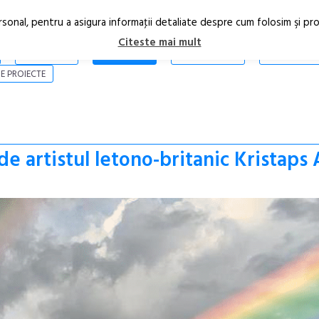
rsonal, pentru a asigura informaţii detaliate despre cum folosim şi pr
Citeste mai mult
ARTICOLE
STIRI
REVISTA PRINT
CONTACT
E PROIECTE
de artistul letono-britanic Kristaps