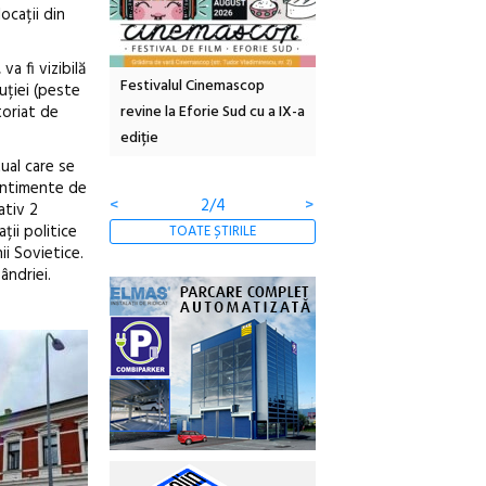
ocații din
a fi vizibilă
inemascop
Sleeping Beauties la Borsec:
Festivalul Strada
uției (peste
toriat de
rie Sud cu a IX-a
dulceață de amintiri la
Armenească #10: concer
borcan, o cameră obscură și
ateliere și întâlniri în Gr
clătite cu apă minerală
Botanică
ual care se
sentimente de
<
3/4
>
ativ 2
ții politice
TOATE ȘTIRILE
ii Sovietice.
ândriei.