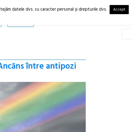
otejăm datele dvs. cu caracter personal şi drepturile dvs.
Accept
RO
EN
SHOP
Deschide
 Ancāns între antipozi