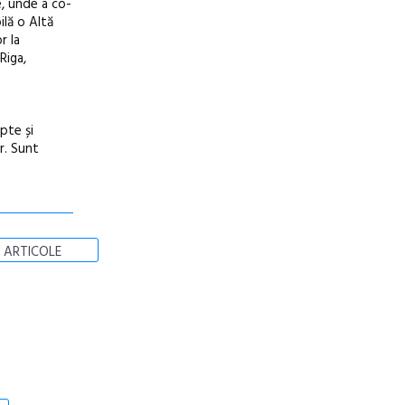
e, unde a co-
ilă o Altă
r la
Riga,
pte și
r. Sunt
 ARTICOLE