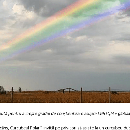
ută pentru a crește gradul de conștientizare asupra LGBTQIA+ globale
āns, Curcubeul Polar îi invită pe privitori să asiste la un curcubeu du