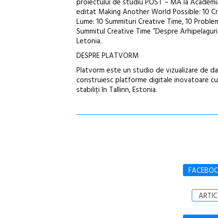
proiectului de studiu POST – MA la Academia 
editat Making Another World Possible: 10 Cre
Lume: 10 Summituri Creative Time, 10 Problem
Summitul Creative Time ”Despre Arhipelaguri și
Letonia.
DESPRE PLATVORM
Platvorm este un studio de vizualizare de date
construiesc platforme digitale inovatoare cu 
stabiliți în Tallinn, Estonia.
FACEBO
ARTIC