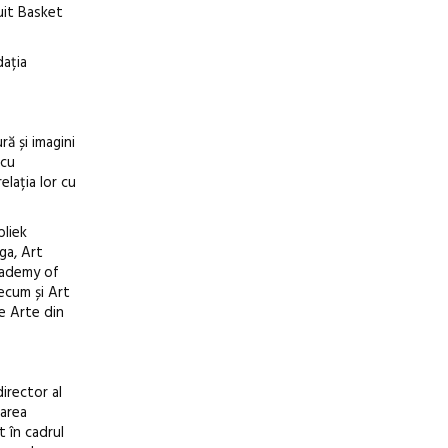
uit Basket
dația
ră și imagini
 cu
elația lor cu
bliek
ga, Art
cademy of
ecum și Art
e Arte din
irector al
oarea
t în cadrul