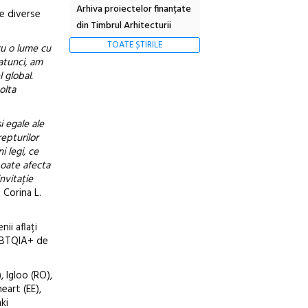
Arhiva proiectelor finanțate
pe diverse
din Timbrul Arhitecturii
TOATE ȘTIRILE
ru o lume cu
atunci, am
 global.
olta
i egale ale
epturilor
 legi, ce
poate afecta
nvitație
 Corina L.
ii aflați
 LGBTQIA+ de
 Igloo (RO),
eart (EE),
ki