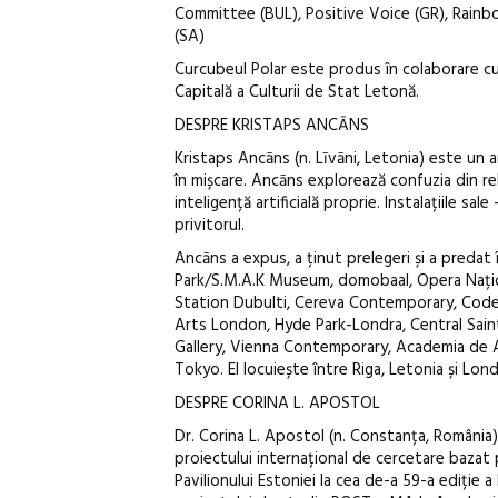
Committee (BUL), Positive Voice (GR), Rainbo
(SA)
Curcubeul Polar este produs în colaborare cu 
Capitală a Culturii de Stat Letonă.
DESPRE KRISTAPS ANCĀNS
Kristaps Ancāns (n. Līvāni, Letonia) este un art
în mișcare. Ancāns explorează confuzia din re
inteligență artificială proprie. Instalațiile sa
privitorul.
Ancāns a expus, a ținut prelegeri și a preda
Park/S.M.A.K Museum, domobaal, Opera Națion
Station Dubulti, Cereva Contemporary, Cod
Arts London, Hyde Park-Londra, Central Saint
Gallery, Vienna Contemporary, Academia de Art
Tokyo. El locuiește între Riga, Letonia și Lond
DESPRE CORINA L. APOSTOL
Dr. Corina L. Apostol (n. Constanța, România) 
proiectului internațional de cercetare bazat
Pavilionului Estoniei la cea de-a 59-a ediție a