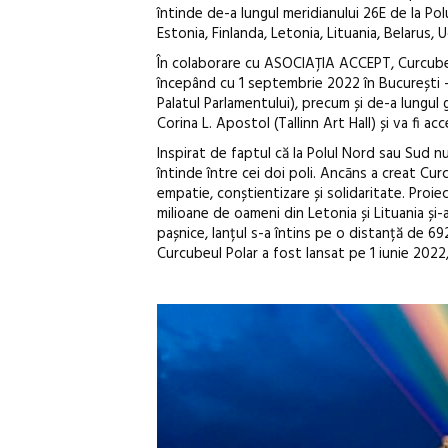
întinde de-a lungul meridianului 26E de la Polu
Estonia, Finlanda, Letonia, Lituania, Belarus,
În colaborare cu ASOCIAȚIA ACCEPT, Curcubeul 
începând cu 1 septembrie 2022 în București – î
Palatul Parlamentului), precum și de-a lungul g
Corina L. Apostol (Tallinn Art Hall) și va fi a
Inspirat de faptul că la Polul Nord sau Sud n
întinde între cei doi poli. Ancāns a creat Cu
empatie, conștientizare și solidaritate. Proiec
milioane de oameni din Letonia și Lituania și
pașnice, lanțul s-a întins pe o distanță de 69
Curcubeul Polar a fost lansat pe 1 iunie 2022