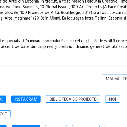
de Arte din Letonia. În trecut, a fost Mellon Fellow la Creative Tim
ative Time Summits, 10 Global Issues, 100 Art Projects (A Face Posib
e Globale, 100 Proiecte de Artă, Routledge, 2019) și a fost co-curato
 Alte Imaginare” (2018) în Miami. Ea locuiește între Tallinn, Estonia și 
 specializat în mixarea spațiului fizic cu cel digital. Ei dezvoltă conce
accent pe date din timp real și conținut dinamic generat de utilizato
MAI MULTE
OK
INSTAGRAM
BIBLIOTECA DE PROIECTE
NOI
OLE