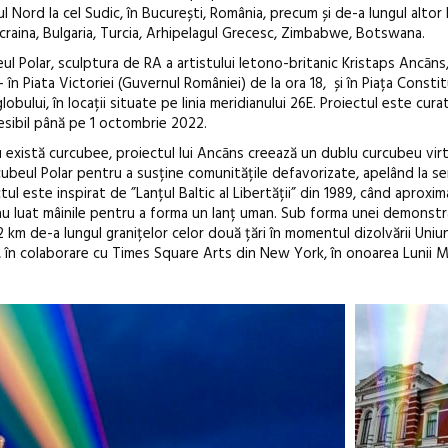
l Nord la cel Sudic, în București, România, precum și de-a lungul altor l
 Ucraina, Bulgaria, Turcia, Arhipelagul Grecesc, Zimbabwe, Botswana.
Polar, sculptura de RA a artistului letono-britanic Kristaps Ancāns, v
Festivalul C
n Piata Victoriei (Guvernul României) de la ora 18, și în Piața Constit
lobului, în locații situate pe linia meridianului 26E. Proiectul este cura
revine la Efo
ccesibil până pe 1 octombrie 2022.
ediție
u există curcubee, proiectul lui Ancāns creează un dublu curcubeu virt
rcubeul Polar pentru a susține comunitățile defavorizate, apelând la 
tul este inspirat de ”Lanțul Baltic al Libertății” din 1989, când aproxim
-au luat mâinile pentru a forma un lanț uman. Sub forma unei demonstra
2 km de-a lungul granițelor celor două țări în momentul dizolvării Uniun
, în colaborare cu Times Square Arts din New York, în onoarea Lunii M