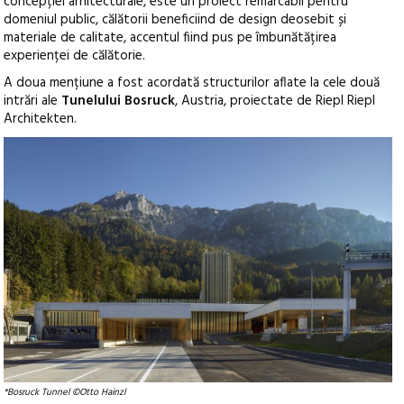
concepției arhitecturale, este un proiect remarcabil pentru
domeniul public, călătorii beneficiind de design deosebit și
materiale de calitate, accentul fiind pus pe îmbunătățirea
experienței de călătorie.
A doua mențiune a fost acordată structurilor aflate la cele două
intrări ale
Tunelului Bosruck
, Austria, proiectate de Riepl Riepl
Architekten.
*Bosruck Tunnel ©Otto Hainzl