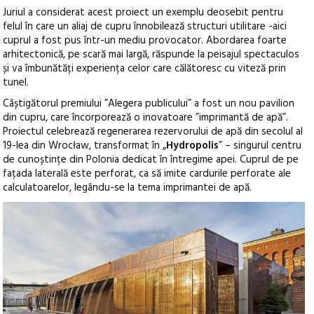
Juriul a considerat acest proiect un exemplu deosebit pentru
felul în care un aliaj de cupru înnobilează structuri utilitare -aici
cuprul a fost pus într-un mediu provocator. Abordarea foarte
arhitectonică, pe scară mai largă, răspunde la peisajul spectaculos
și va îmbunătăți experiența celor care călătoresc cu viteză prin
tunel.
Câștigătorul premiului ”Alegera publicului” a fost un nou pavilion
din cupru, care încorporează o inovatoare ”imprimantă de apă”.
Proiectul celebrează regenerarea rezervorului de apă din secolul al
19-lea din Wrocław, transformat în „
Hydropolis
” – singurul centru
de cunoștințe din Polonia dedicat în întregime apei. Cuprul de pe
fațada laterală este perforat, ca să imite cardurile perforate ale
calculatoarelor, legându-se la tema imprimantei de apă.