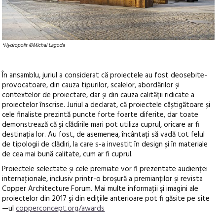
*Hydropolis ©Michal Lagoda
În ansamblu, juriul a considerat că proiectele au fost deosebite-
provocatoare, din cauza tipurilor, scalelor, abordărilor și
contextelor de proiectare, dar și din cauza calității ridicate a
proiectelor înscrise. Juriul a declarat, că proiectele câștigătoare și
cele finaliste prezintă puncte forte foarte diferite, dar toate
demonstrează că și clădirile mari pot utiliza cuprul, oricare ar fi
destinația lor. Au fost, de asemenea, încântați să vadă tot felul
de tipologii de clădiri, la care s-a investit în design și în materiale
de cea mai bună calitate, cum ar fi cuprul.
Proiectele selectate şi cele premiate vor fi prezentate audienţei
internaţionale, inclusiv printr-o broşură a premianţilor şi revista
Copper Architecture Forum. Mai multe informaţii şi imagini ale
proiectelor din 2017 şi din edițiile anterioare pot fi găsite pe site
—ul
copperconcept.org/awards