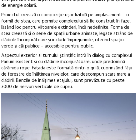
de energie solară.
Proiectul creează o compoziție ușor lizibilă pe amplasament – o
formă de stea, care permite complexului să fie construit în faze,
lăsând loc pentru viitoarele extinderi, încă nedefinite. Forma de
stea creează și o serie de spații urbane animate, legate strâns de
clădirile înconjurătoare și include împrejurimile, oferind spațiu
verde și căi publice – accesibile pentru public.
Aspectul exterior al turnului științific intră în dialog cu complexul
Panum existent și cu clădirile înconjurătoare, unde predomină
cărămida roșie. Fațada este formată dintr-o grilă, cuprinzând fâșii
de ferestre de înălțimea nivelelor, care descompun scara mare a
clădirii. Benzile de înălțimea etajului, sunt prevăzute cu peste
3000 de nervuri verticale de cupru.