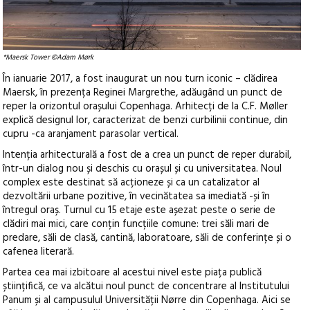
*Maersk Tower ©Adam Mørk
În ianuarie 2017, a fost inaugurat un nou turn iconic – clădirea
Maersk, în prezența Reginei Margrethe, adăugând un punct de
reper la orizontul orașului Copenhaga. Arhitecți de la C.F. Møller
explică designul lor, caracterizat de benzi curbilinii continue, din
cupru -ca aranjament parasolar vertical.
Intenția arhitecturală a fost de a crea un punct de reper durabil,
într-un dialog nou și deschis cu orașul și cu universitatea. Noul
complex este destinat să acționeze și ca un catalizator al
dezvoltării urbane pozitive, în vecinătatea sa imediată -și în
întregul oraș. Turnul cu 15 etaje este așezat peste o serie de
clădiri mai mici, care conțin funcțiile comune: trei săli mari de
predare, săli de clasă, cantină, laboratoare, săli de conferințe și o
cafenea literară.
Partea cea mai izbitoare al acestui nivel este piața publică
științifică, ce va alcătui noul punct de concentrare al Institutului
Panum și al campusulul Universității Nørre din Copenhaga. Aici se