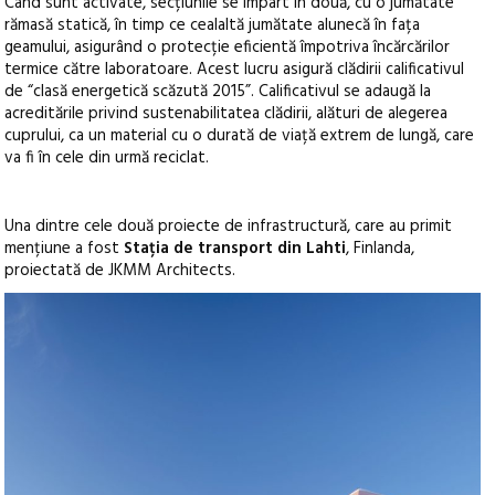
Când sunt activate, secțiunile se împart în două, cu o jumătate
rămasă statică, în timp ce cealaltă jumătate alunecă în fața
geamului, asigurând o protecție eficientă împotriva încărcărilor
termice către laboratoare. Acest lucru asigură clădirii calificativul
de “clasă energetică scăzută 2015”. Calificativul se adaugă la
acreditările privind sustenabilitatea clădirii, alături de alegerea
cuprului, ca un material cu o durată de viață extrem de lungă, care
va fi în cele din urmă reciclat.
Una dintre cele două proiecte de infrastructură, care au primit
mențiune a fost
Stația de transport din Lahti
, Finlanda,
proiectată de JKMM Architects.