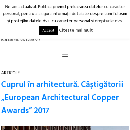
Ne-am actualizat Politica privind prelucrarea datelor cu caracter
Deschide
RO
EN
personal, pentru a asigura informaţii detaliate despre cum folosim
şi protejăm datele dvs. cu caracter personal şi drepturile dvs.
Arhitectură.
Oraș.
Societate.
Citeste mai mult
Accept
revistă online
ISSN 3008-2986 ISSN-L 2069-721X
≡
ARTICOLE
Cuprul în arhitectură. Câștigătorii
„European Architectural Copper
Awards” 2017