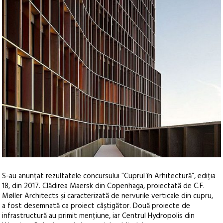
S-au anunțat rezultatele concursului ”Cuprul în Arhitectură”, ediția
18, din 2017. Clădirea Maersk din Copenhaga, proiectată de C.F.
Møller Architects și caracterizată de nervurile verticale din cupru,
a fost desemnată ca proiect câștigător. Două proiecte de
infrastructură au primit mențiune, iar Centrul Hydropolis din