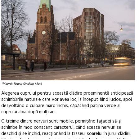
*Maersk Tower ©Adam Mørk
Alegerea cuprului pentru această clădire proeminentă anticipează
schimbările naturale care vor avea loc, la început fiind lucios, apoi
dezvoltând o culoare maro închis, căpătând patina verde al
cuprului abia după mulți ani.
O treime dintre nervuri sunt mobile, permițând fațadei să-și
schimbe în mod constant caracterul, când aceste nervuri se
deschid și se închid, reacționând la traseul soarelui în jurul clădirii.