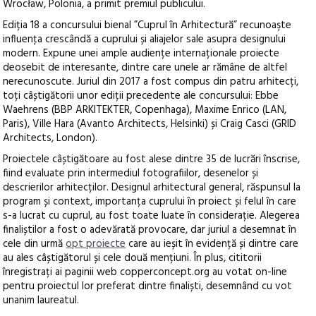
Wrocław, Polonia, a primit premiul publicului.
Ediția 18 a concursului bienal ”Cuprul în Arhitectură” recunoaşte
influenţa crescândă a cuprului și aliajelor sale asupra designului
modern. Expune unei ample audiențe internaționale proiecte
deosebit de interesante, dintre care unele ar rămâne de altfel
nerecunoscute. Juriul din 2017 a fost compus din patru arhitecți,
toți câștigătorii unor ediții precedente ale concursului: Ebbe
Waehrens (BBP ARKITEKTER, Copenhaga), Maxime Enrico (LAN,
Paris), Ville Hara (Avanto Architects, Helsinki) și Craig Casci (GRID
Architects, London).
Proiectele câștigătoare au fost alese dintre 35 de lucrări înscrise,
fiind evaluate prin intermediul fotografiilor, desenelor și
descrierilor arhitecților. Designul arhitectural general, răspunsul la
program și context, importanța cuprului în proiect și felul în care
s-a lucrat cu cuprul, au fost toate luate în considerație. Alegerea
finaliștilor a fost o adevărată provocare, dar juriul a desemnat în
cele din urmă
opt proiecte
care au ieșit în evidență și dintre care
au ales câștigătorul și cele două mențiuni. În plus, cititorii
înregistrați ai paginii web copperconcept.org au votat on-line
pentru proiectul lor preferat dintre finaliști, desemnând cu vot
unanim laureatul.