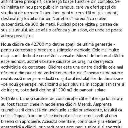
află intrarea principală, care leagă toate funcțiile din complex. Se
va înființa un nou parc public în campus, care va oferi spații de
studiu și de recreere în aer liber, pentru cercetători și studenți,
destinate și locuitorilor din Nørrebro, împreună cu o alee
suspendată, de 300 de metri. Publicul poate vizita și partea de
sus al turnului, aici se află o cafenea și un salon, de unde se poate
admira priveliștea.
Noua clădire de 42.700 mp deține spații de ultimă generație -
pentru cercetare și predare a științelor medicale. Cele mai multe
etaje sunt dedicate cercetării avansate. Miezul de beton al clădirii
este monolit, astfel vibrațiile cauzate de oraș, nu deranjează
activitățile de cercetare. Clădirea este una dintre clădirile cele mai
eficiente din punct de vedere energetic din Danemarca, deoarece
reutilizează energia reziduală cu ajutorul instalațiilor de climatizare
-de nouă generație, reutilizând și apa pluvială, în scopuri sanitare și
de irigare, totodată deține și 1.500 m2 de panouri solare.
Setările urbane și canalele de comunicație către întreaga localitate
au fost factori cheie în modelarea clădirii Maersk. Amprenta
triunghiulară derivată din unghiurile străzilor adiacente, rezultă ca
cel mai îngust fronton să se îndrepte către turnul zvelt al unei
biserici din apropiere. Această orientare, contribuie și la eficiența
energetică a clădirii, prin reducerea expunerii sudice și al aportului