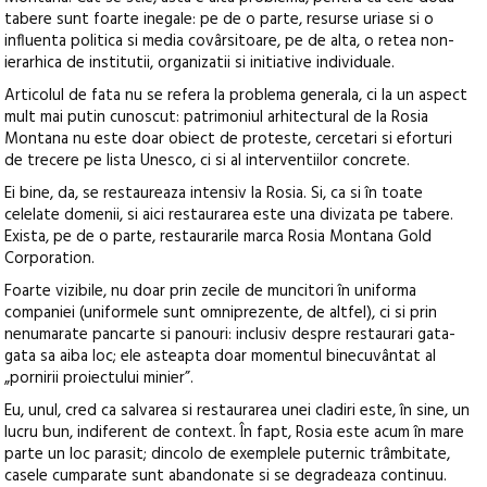
tabere sunt foarte inegale: pe de o parte, resurse uriase si o
influenta politica si media covârsitoare, pe de alta, o retea non-
ierarhica de institutii, organizatii si initiative individuale.
Articolul de fata nu se refera la problema generala, ci la un aspect
mult mai putin cunoscut: patrimoniul arhitectural de la Rosia
Montana nu este doar obiect de proteste, cercetari si eforturi
de trecere pe lista Unesco, ci si al interventiilor concrete.
Ei bine, da, se restaureaza intensiv la Rosia. Si, ca si în toate
celelate domenii, si aici restaurarea este una divizata pe tabere.
Exista, pe de o parte, restaurarile marca Rosia Montana Gold
Corporation.
Foarte vizibile, nu doar prin zecile de muncitori în uniforma
companiei (uniformele sunt omniprezente, de altfel), ci si prin
nenumarate pancarte si panouri: inclusiv despre restaurari gata-
gata sa aiba loc; ele asteapta doar momentul binecuvântat al
„pornirii proiectului minier”.
Eu, unul, cred ca salvarea si restaurarea unei cladiri este, în sine, un
lucru bun, indiferent de context. În fapt, Rosia este acum în mare
parte un loc parasit; dincolo de exemplele puternic trâmbitate,
casele cumparate sunt abandonate si se degradeaza continuu.