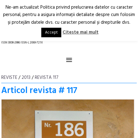
Ne-am actualizat Politica privind prelucrarea datelor cu caracter
Deschide
RO
EN
personal, pentru a asigura informaţii detaliate despre cum folosim
şi protejăm datele dvs. cu caracter personal şi drepturile dvs.
Arhitectură.
Oraș.
Societate.
Citeste mai mult
Accept
revistă online
ISSN 3008-2986 ISSN-L 2069-721X
≡
REVISTE
/
2013
/
REVISTA 117
Articol revista # 117