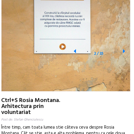
2
/
35
Ctrl+S Rosia Montana.
Arhitectura prin
voluntariat
Post de: Stefan Ghenciulescu
Între timp, cam toata lumea stie câteva ceva despre Rosia
Montana. Cât se stie, asta e alta problema, pentru ca cele doua