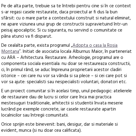
Pe de alta parte, trebuie sa te întrebi pentru cine si în ce context
s-ar regasi casele restaurate, daca proiectul ar fi dus la bun
sfârsit: cu o mare parte a contextului construit si natural eliminat,
ne apare viziunea unui grup de constructii supravietuind într-un
peisaj apocaliptic. Si cu siguranta, nu servind o comunitate ce
pâna atunci va fi disparut.
De cealalta parte, exista programul „
Adopta o casa la Rosia
Montana
”. Initiat de asociatia locala Alburnus Maior, în parteneriat
cu ARA – Arhitectura. Restaurare. Arheologie, programul are o
componenta sociala esentiala: nu doar se restaureaza constructii,
ci, în primul rând, se aduc împreuna proprietarii acestor cladiri
istorice – cei care nu vor sa vânda si sa plece – si cei care pot si
vor sa ajute: specialisti sau nespecialisti voluntari, donatori etc.
E un proiect comunitar si în acelasi timp, unul pedagogic: atelierele
de restaurare dau de lucru si celor care înca mai practica
mestesuguri traditionale, arhitectii si studentii învata meserie
lucrând pe exemple concrete, iar casele restaurate apartin
localnicilor sau întregii comunitatii.
Orice sprijin este binevenit: bani, desigur, dar si materiale si
evident, munca (si nu doar cea calificata).