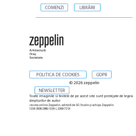
COMENZI
LIBRĂRII
Arhitectură.
Oraș.
Societate.
POLITICA DE COOKIES
GDPR
© 2026 zeppelin
NEWSLETTER
Toate imaginile si textele de pe acest site sunt protejate de legea
drepturilor de autor
revista online Zeppelin, editată de SG Studio și echipa Zeppelin
ISSN 3008-2986 ISSN-L 2069-721X