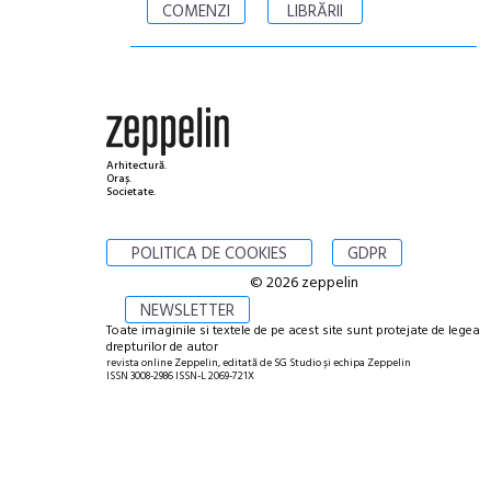
COMENZI
LIBRĂRII
Arhitectură.
Oraș.
Societate.
POLITICA DE COOKIES
GDPR
© 2026 zeppelin
NEWSLETTER
Toate imaginile si textele de pe acest site sunt protejate de legea
drepturilor de autor
revista online Zeppelin, editată de SG Studio și echipa Zeppelin
ISSN 3008-2986 ISSN-L 2069-721X