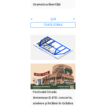
Gramatica libertății
ediție
<
2/4
>
TOATE ȘTIRILE
Festivalul Strada
Armenească #10: concerte,
ateliere și întâlniri în Grădina