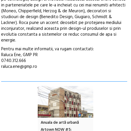
in parteneriatele pe care le-a incheiat cu cei mai renumiti arhitecti
(Moneo, Chipperfield, Herzog & de Meuron), decoratori si
studiouri de design (Benedito Design, Giugiaro, Schmidt &
Lackner). Roca pune un accent deosebit pe protejarea mediului
inconjurator, realizand aceasta prin design-ul produselor si prin
evolutia constanta a sistemelor ce reduc consumul de apa si
energie.
Pentru mai multe informatii, va rugam contactati:
Raluca Ene, GMP PR
0740.312.666
raluca.ene@gmp.ro
l – Local Design
Anuala de artă urbană
Festivalul Cinemas
 2026
Artown NOW #5:
revine la Eforie Sud 