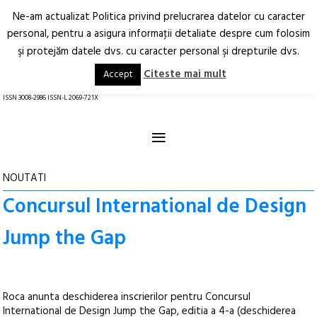
Ne-am actualizat Politica privind prelucrarea datelor cu caracter
Deschide
RO
EN
personal, pentru a asigura informaţii detaliate despre cum folosim
şi protejăm datele dvs. cu caracter personal şi drepturile dvs.
Arhitectură.
Oraș.
Societate.
Citeste mai mult
Accept
revistă online
ISSN 3008-2986 ISSN-L 2069-721X
≡
NOUTATI
Concursul International de Design
Jump the Gap
Roca anunta deschiderea inscrierilor pentru Concursul
International de Design Jump the Gap, editia a 4-a (deschiderea