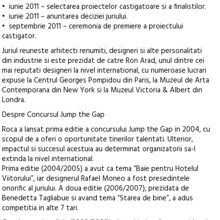
• iunie 2011 – selectarea proiectelor castigatoare si a finalistilor.
• iunie 2011 – anuntarea deciziei juriului.
• septembrie 2011 – ceremonia de premiere a proiectului
castigator.
Juriul reuneste arhitecti renumiti, designeri si alte personalitati
din industrie si este prezidat de catre Ron Arad, unul dintre cei
mai reputati designeri la nivel international, cu numeroase lucrari
expuse la Centrul Georges Pompidou din Paris, la Muzeul de Arta
Contemporana din New York si la Muzeul Victoria & Albert din
Londra.
Despre Concursul Jump the Gap
Roca a lansat prima editie a concursului Jump the Gap in 2004, cu
scopul de a oferi o oportunitate tinerilor talentati. Ulterior,
impactul si succesul acestuia au determinat organizatorii sa-l
extinda la nivel international.
Prima editie (2004/2005) a avut ca tema “Baie pentru Hotelul
Viitorului”, iar designerul Rafael Moneo a fost presedintele
onorific al juriului. A doua editie (2006/2007), prezidata de
Benedetta Tagliabue si avand tema “Starea de bine”, a adus
competitia in alte 7 tari.