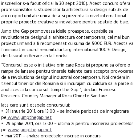
inscrierilor s-a facut oficial la 30 sept 2010). Acest concurs ofera
profesionistilor si studentilor la arhitectura si design sub 35 de
ani o oportunitate unica de a-si prezenta la nivel international
propriile proiecte creative si inovatoare pentru spatiile de baie.
Jump the Gap promoveaza ideile proaspete, capabile sa
revolutioneze designul si arhitectura contemporana, cel mai bun
proiect urmand a fi recompensat cu suma de 5000 EUR. Acesta va
fi inmanat in cadrul renumitului targ international 100% Design,
desfasurat in fiecare an la Londra.
“Concursul este o initiativa prin care Roca isi propune sa ofere o
rampa de lansare pentru tinerele talente care accepta provocarea
de a revolutiona designul industrial contemporan. Noi credem in
talentul tinerilor din Romania si ii incurajam cu caldura sa ia parte si
anul acesta la concursul Jump the Gap ”, declara Francesc
Recasens, Country Manager al Roca Obiecte Sanitare.
Iata care sunt etapele concursului:
• 31 ianuarie 2011, ora 13:00 – se incheie perioada de inregistrare
pe
www.jumpthegap.net
• 29 aprilie 2011, ora 13:00 – ultima zi pentru inscrierea proiectelor
pe
www.jumpthegap.net
• mai 2011 – analiza proiectelor inscrise in concurs.