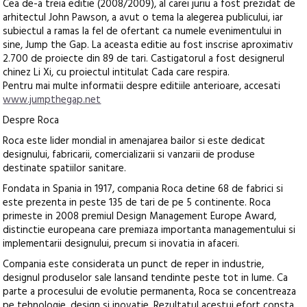
Cea de-a treia editie (2008/2009), al carei juriu a fost prezidat de
arhitectul John Pawson, a avut o tema la alegerea publicului, iar
subiectul a ramas la fel de ofertant ca numele evenimentului in
sine, Jump the Gap. La aceasta editie au fost inscrise aproximativ
2.700 de proiecte din 89 de tari. Castigatorul a fost designerul
chinez Li Xi, cu proiectul intitulat Cada care respira.
Pentru mai multe informatii despre editiile anterioare, accesati
www.jumpthegap.net
Despre Roca
Roca este lider mondial in amenajarea bailor si este dedicat
designului, fabricarii, comercializarii si vanzarii de produse
destinate spatiilor sanitare.
Fondata in Spania in 1917, compania Roca detine 68 de fabrici si
este prezenta in peste 135 de tari de pe 5 continente. Roca
primeste in 2008 premiul Design Management Europe Award,
distinctie europeana care premiaza importanta managementului si
implementarii designului, precum si inovatia in afaceri.
Compania este considerata un punct de reper in industrie,
designul produselor sale lansand tendinte peste tot in lume. Ca
parte a procesului de evolutie permanenta, Roca se concentreaza
pe tehnologie, design si inovatie. Rezultatul acestui efort consta