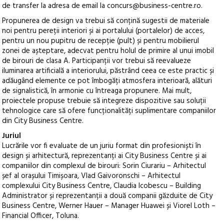
de transfer la adresa de email la concurs@business-centre.ro.
Propunerea de design va trebui să conțină sugestii de materiale
noi pentru pereții interiori și ai portalului (portalelor) de acces,
pentru un nou pupitru de recepție (pult) și pentru mobilierul
zonei de așteptare, adecvat pentru holul de primire al unui imobil
de birouri de clasa A. Participanții vor trebui să reevalueze
iluminarea artificială a interiorului, păstrând ceea ce este practic și
adăugând elemente ce pot îmbogăți atmosfera interioară, alături
de signalistică, în armonie cu întreaga propunere. Mai mult,
proiectele propuse trebuie să integreze dispozitive sau soluții
tehnologice care să ofere funcționalități suplimentare companiilor
din City Business Centre.
Juriul
Lucrările vor fi evaluate de un juriu format din profesioniști în
design și arhitectură, reprezentanți ai City Business Centre și ai
companiilor din complexul de birouri: Sorin Ciurariu – Arhitectul
șef al orașului Timișoara, Vlad Gaivoronschi – Arhitectul
complexului City Business Centre, Claudia Icobescu – Building
Administrator și reprezentanții a două companii găzduite de City
Business Centre, Werner Hauer – Manager Huawei și Viorel Loth –
Financial Officer, Toluna.