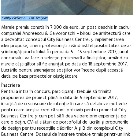
*Lobby cladirea A – CBC Timişoara
Marele premiu constă în 7.000 de euro, un post deschis în cadrul
companiei Andreescu & Gaivoronschi – biroul de arhitectură care
a dezvoltat conceptul City Business Centre, și implementarea
ideii propuse, tinerii profesioniști având astfel posibilitatea de a-
și îmbogăți portofoliul. În perioada 5 – 15 septembrie 2017, juriul
concursului va face o selecție preliminară a finaliștilor, urmând ca
marele câștigător să fie anunțat pe data de 18 septembrie 2017.
Lucrările pentru amenajarea spațiilor vor începe după această
dată, pe baza proiectelor câștigătoare.
Înscriere
Pentru a intra în concurs, participanții trebuie să trimită
propunerea de proiect până la data de 5 septembrie 2017,
însoțită de o scrisoare de intenție în care să detalieze motivele
pentru care aceștia cred că sunt potriviți pentru proiectul City
Business Centre și cum pot să îi dea valoare prin experiența pe
care o dețin, CV-ul alături de portofoliul de lucrări și propunerile
de design pentru recepțiile clădirilor A și B din complexul City
Business Centre. Dosarul de înscriere trebuie trimis printr-un link