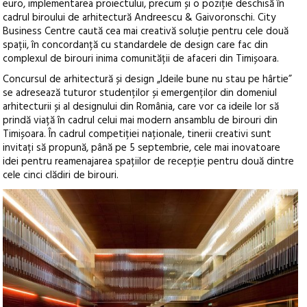
euro, implementarea proiectului, precum și o poziție deschisă în
cadrul biroului de arhitectură Andreescu & Gaivoronschi. City
Business Centre caută cea mai creativă soluție pentru cele două
spații, în concordanță cu standardele de design care fac din
complexul de birouri inima comunității de afaceri din Timișoara.
Concursul de arhitectură și design „Ideile bune nu stau pe hârtie”
se adresează tuturor studenților și emergenților din domeniul
arhitecturii și al designului din România, care vor ca ideile lor să
prindă viață în cadrul celui mai modern ansamblu de birouri din
Timișoara. În cadrul competiției naționale, tinerii creativi sunt
invitați să propună, până pe 5 septembrie, cele mai inovatoare
idei pentru reamenajarea spațiilor de recepție pentru două dintre
cele cinci clădiri de birouri.