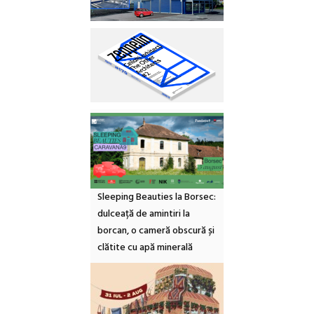
Sleeping Beauties la Borsec:
dulceață de amintiri la
borcan, o cameră obscură și
clătite cu apă minerală