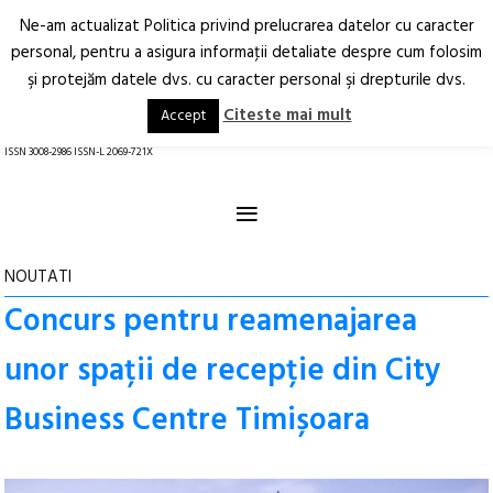
Ne-am actualizat Politica privind prelucrarea datelor cu caracter
Deschide
RO
EN
personal, pentru a asigura informaţii detaliate despre cum folosim
şi protejăm datele dvs. cu caracter personal şi drepturile dvs.
Arhitectură.
Oraș.
Societate.
Citeste mai mult
Accept
revistă online
ISSN 3008-2986 ISSN-L 2069-721X
≡
NOUTATI
Concurs pentru reamenajarea
unor spații de recepție din City
Business Centre Timișoara