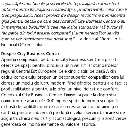
capacitățile funcționale și serviciile de top, asigură o atmosferă
optimă pentru încurajarea creativității și productivității celor care îi
trec pragul zilnic. Acest proiect de design reconfirmă permanenta
grijă pentru detalii pe care dezvoltatorii City Business Centre o au
în menținerea birourilor la cele mai înalte standarde. Mă bucur să
fac parte din juriul acestei competiții și sunt nerăbdător să văd
cum se vor transforma cele două spații
” – a declarat Viorel Loth –
Financial Officer, Toluna.
Despre City Business Centre
Apariția complexului de birouri City Business Centre a plasat
oferta de spații pentru birouri la un nivel similar standardelor
regiunii Central Est Europene. Cele cinci clădiri de clasă A din
cadrul complexului propun un decor superior companiilor care își
doresc un mediu de lucru modern, fiind gândite pentru a le facilita
profitabilitatea și pentru a le oferi un nivel ridicat de confort.
Complexul City Business Centre Timișoara pune la dispoziția
oamenilor de afaceri 43.000 mp de spații de birouri și o gamă
extinsă de facilități, printre care un restaurant panoramic și o
cantină, parcare subterană pe două niveluri, servicii bancare și de
asigurări, clinică medicală și stomatologică, precum și o zonă verde
generoasă ce îmbină elemente cu valoare istorică.