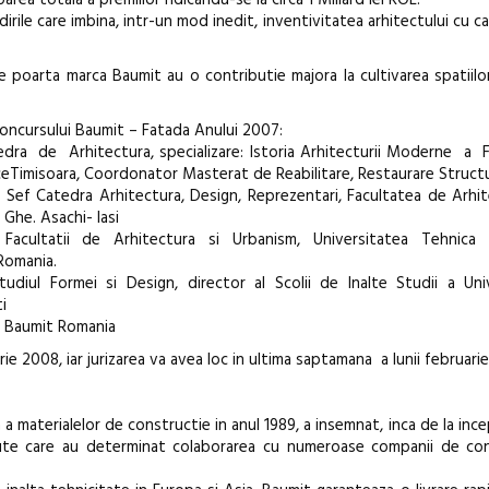
rea totala a premiilor ridicandu-se la circa 1 Miliard lei ROL.
irile care imbina, intr-un mod inedit, inventivitatea arhitectului cu ca
Awards 202
 poarta marca Baumit au o contributie majora la cultivarea spatiilor
concursului Baumit – Fatada Anului 2007:
dra de Arhitectura, specializare: Istoria Arhitecturii Moderne a F
iceTimisoara, Coordonator Masterat de Reabilitare, Restaurare Structur
–
Sef Catedra Arhitectura, Design, Reprezentari, Facultatea de Arhi
 Ghe. Asachi- Iasi
Facultatii de Arhitectura si Urbanism, Universitatea Tehnica 
 Romania.
udiul Formei si Design, director al Scolii de Inalte Studii a Univ
i
l Baumit Romania
arie 2008, iar jurizarea va avea loc in ultima saptamana a lunii februarie
a materialelor de constructie in anul 1989, a insemnat, inca de la incep
tribute care au determinat colaborarea cu numeroase companii de con