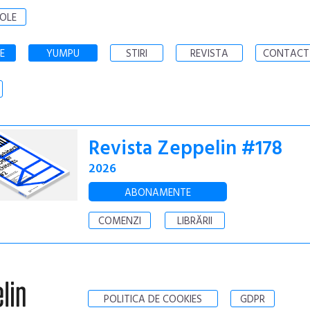
OLE
E
YUMPU
STIRI
REVISTA
CONTACT
Revista Zeppelin #178
2026
ABONAMENTE
COMENZI
LIBRĂRII
POLITICA DE COOKIES
GDPR