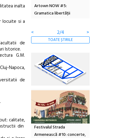
litatea inalta
6
Artown NOW #5:
revine la Eforie Sud cu a
Gramatica libertății
ediție
 locuite si a
<
2/4
>
TOATE ȘTIRILE
acultatii de
i Istorice.
tectura G.M.
Cluj-Napoca,
ersitatii de
.
ut: calitate,
structii din
Festivalul Strada
Armenească #10: concerte,