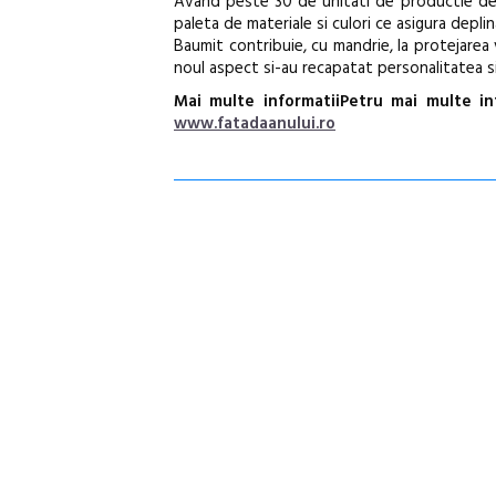
Avand peste 30 de unitati de productie de in
paleta de materiale si culori ce asigura deplina
Baumit contribuie, cu mandrie, la protejarea 
noul aspect si-au recapatat personalitatea si 
Mai multe informatiiPetru mai multe inf
www.fatadaanului.ro