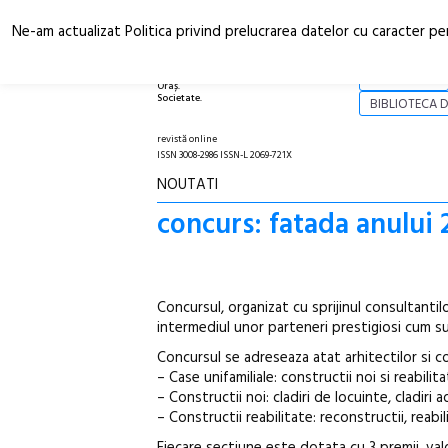
Ne-am actualizat Politica privind prelucrarea datelor cu caracter pe
Arhitectură.
NOI
Oraș.
Societate.
BIBLIOTECA D
revistă online
ISSN 3008-2986 ISSN-L 2069-721X
NOUTATI
concurs: fatada anului 
Concursul, organizat cu sprijinul consultanti
intermediul unor parteneri prestigiosi cum su
Concursul se adreseaza atat arhitectilor si con
– Case unifamiliale: constructii noi si reabilit
– Constructii noi: cladiri de locuinte, cladiri 
– Constructii reabilitate: reconstructii, reabil