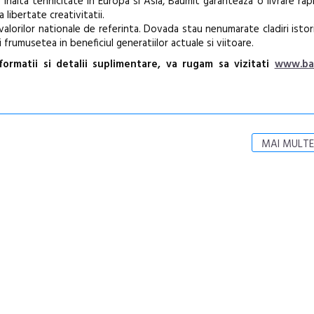
alta tehnicitate in Europa si Asia, Baumit garanteaza o livrare rapi
 libertate creativitatii.
valorilor nationale de referinta. Dovada stau nenumarate cladiri istori
frumusetea in beneficiul generatiilor actuale si viitoare.
ormatii si detalii suplimentare, va rugam sa vizitati
www.ba
MAI MULTE