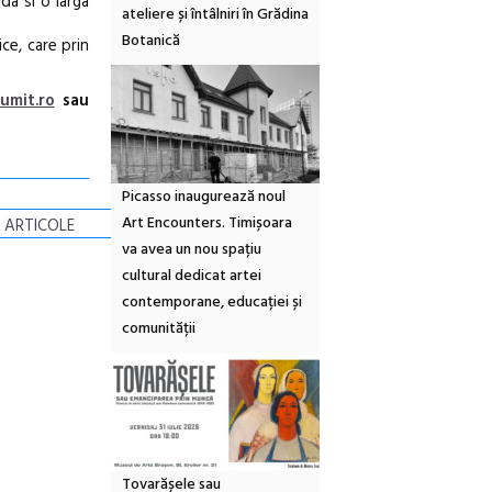
da si o larga
ateliere și întâlniri în Grădina
Botanică
ce, care prin
umit.ro
sau
Picasso inaugurează noul
Art Encounters. Timișoara
 ARTICOLE
va avea un nou spațiu
cultural dedicat artei
contemporane, educației și
comunității
Tovarășele sau