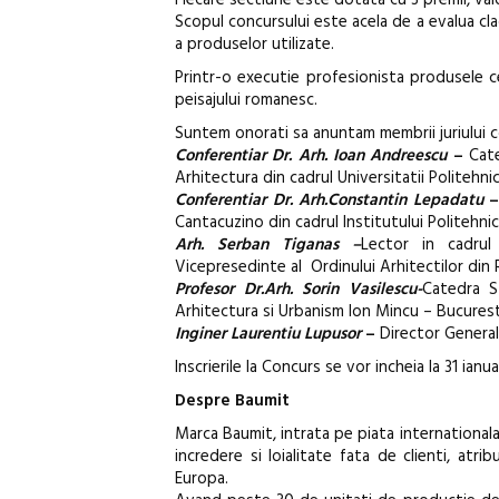
Fiecare sectiune este dotata cu 3 premii, valoa
Scopul concursului este acela de a evalua clad
a produselor utilizate.
Printr-o executie profesionista produsele ce
peisajului romanesc.
Suntem onorati sa anuntam membrii juriului 
Conferentiar Dr.
Arh. Ioan Andreescu
–
Cate
Arhitectura din cadrul Universitatii Politehn
Conferentiar Dr. Arh.Constantin Lepadatu
Cantacuzino din cadrul Institutului Politehnic
Arh.
S
erban Tiganas –
Lector in cadrul 
Vicepresedinte al
Ordinului Arhitectilor din
Profesor Dr.Arh. Sorin Vasilescu-
Catedra St
Arhitectura si Urbanism Ion Mincu – Bucurest
Inginer Laurentiu Lupusor
–
Director Genera
Inscrierile la Concurs se vor incheia la 31 ianu
Despre Baumit
Marca Baumit, intrata pe piata internationala 
incredere si loialitate fata de clienti, a
Europa.