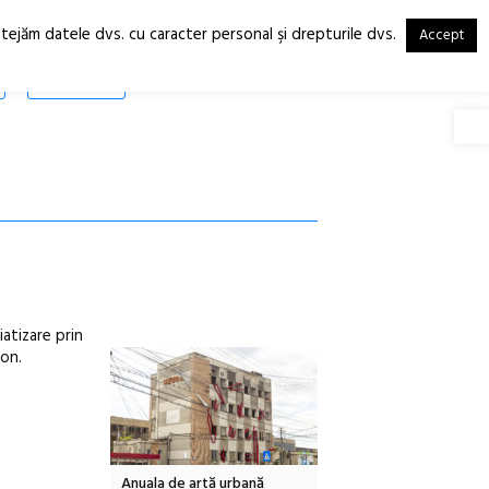
otejăm datele dvs. cu caracter personal şi drepturile dvs.
Accept
RO
EN
SHOP
Deschide
atizare prin
on.
Local Design
Anuala de artă urbană
Festivalul Cinemascop