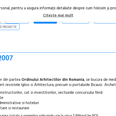
rsonal, pentru a asigura informaţii detaliate despre cum folosim şi pr
Citeste mai mult
ARTICOLE
STIRI
REVISTA PRINT
CONTACT
E PROIECTE
2007
lor din partea
Ordinului Arhitectilor din Romania
, se bucura de medi
nt revistele Igloo si Arhitectura, precum si portalurile Bicausi
Archet
structorilor, cat si investitorilor, sectiunile concursului fiind:
ate
administrative si hoteluri
itare si restaurare
Open Call – 