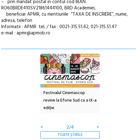
– prin mandat postal in contul cod IBAN
RO60BRDE410SV21861444100, BRD Academiei,
beneficiar APMR, cu mentiunile “TAXA DE INSCRIERE”, nume,
adresa, telefon
Informatii : APMR tel. / fax : 0021-315.51.42, 021-315.51.47
e-mail : apmr@apmob.ro
e artă urbană
Festivalul Cinemascop
Sleeping Beauties l
 NOW #5:
revine la Eforie Sud cu a IX-a
dulceață de amintiri
a libertății
ediție
borcan, o cameră ob
clătite cu apă miner
<
2/4
>
TOATE ȘTIRILE