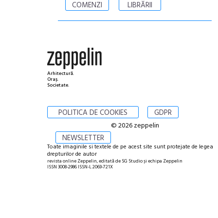
COMENZI
LIBRĂRII
Arhitectură.
Oraș.
Societate.
POLITICA DE COOKIES
GDPR
© 2026 zeppelin
NEWSLETTER
Toate imaginile si textele de pe acest site sunt protejate de legea
drepturilor de autor
revista online Zeppelin, editată de SG Studio și echipa Zeppelin
ISSN 3008-2986 ISSN-L 2069-721X