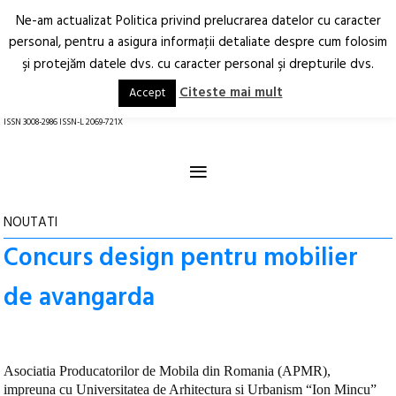
Ne-am actualizat Politica privind prelucrarea datelor cu caracter
Deschide
RO
EN
personal, pentru a asigura informaţii detaliate despre cum folosim
şi protejăm datele dvs. cu caracter personal şi drepturile dvs.
Arhitectură.
Oraș.
Societate.
Citeste mai mult
Accept
revistă online
ISSN 3008-2986 ISSN-L 2069-721X
≡
NOUTATI
Concurs design pentru mobilier
de avangarda
Asociatia Producatorilor de Mobila din Romania (APMR),
impreuna cu Universitatea de Arhitectura si Urbanism “Ion Mincu”