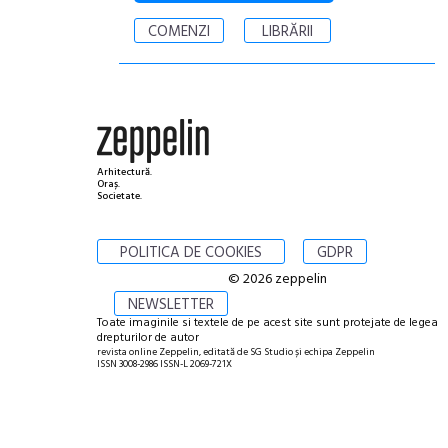
COMENZI
LIBRĂRII
Arhitectură.
Oraș.
Societate.
POLITICA DE COOKIES
GDPR
© 2026 zeppelin
NEWSLETTER
Toate imaginile si textele de pe acest site sunt protejate de legea
drepturilor de autor
revista online Zeppelin, editată de SG Studio și echipa Zeppelin
ISSN 3008-2986 ISSN-L 2069-721X