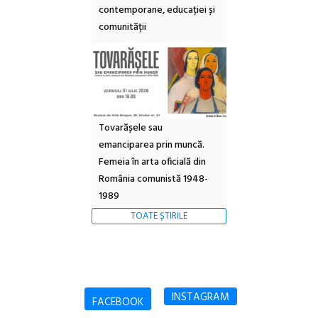
contemporane, educației și
comunității
Tovarășele sau
emanciparea prin muncă.
Femeia în arta oficială din
România comunistă 1948-
1989
TOATE ȘTIRILE
INSTAGRAM
FACEBOOK