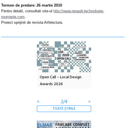
Termen de predare: 26 martie 2010
Pentru detalii, consultati site-ul
http://www.renault-technologie-
roumanie.com
.
Proiect sprijinit de revista Arhitectura.
nd: POELANDA – parc
Open Call – Local Design
Anuala de artă urba
e și co-creație
Awards 2026
Artown NOW #5:
Gramatica libertății
<
2/4
>
TOATE ȘTIRILE