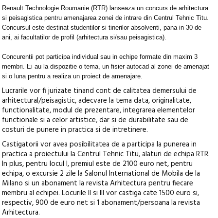
Renault Technologie Roumanie (RTR) lanseaza un concurs de arhitectura
si peisagistica pentru amenajarea zonei de intrare din Centrul Tehnic Titu.
Concursul este destinat studentilor si tinerilor absolventi, pana in 30 de
ani, ai facultatilor de profil (arhitectura si/sau peisagistica).
Concurentii pot participa individual sau in echipe formate din maxim 3
membri. Ei au la dispozitie o tema, un fisier autocad al zonei de amenajat
si o luna pentru a realiza un proiect de amenajare.
Lucrarile vor fi jurizate tinand cont de calitatea demersului de
arhitectural/peisagistic, adecvare la tema data, originalitate,
functionalitate, modul de prezentare, integrarea elementelor
functionale si a celor artistice, dar si de durabilitate sau de
costuri de punere in practica si de intretinere.
Castigatorii vor avea posibilitatea de a participa la punerea in
practica a proiectului la Centrul Tehnic Titu, alaturi de echipa RTR.
In plus, pentru locul I, premiul este de 2100 euro net, pentru
echipa, o excursie 2 zile la Salonul International de Mobila de la
Milano si un abonament la revista Arhitectura pentru fiecare
membru al echipei. Locurile II si III vor castiga cate 1500 euro si,
respectiv, 900 de euro net si 1 abonament/persoana la revista
Arhitectura.