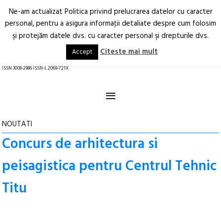
Ne-am actualizat Politica privind prelucrarea datelor cu caracter
Deschide
RO
EN
personal, pentru a asigura informaţii detaliate despre cum folosim
şi protejăm datele dvs. cu caracter personal şi drepturile dvs.
Arhitectură.
Oraș.
Societate.
Citeste mai mult
Accept
revistă online
ISSN 3008-2986 ISSN-L 2069-721X
≡
NOUTATI
Concurs de arhitectura si
peisagistica pentru Centrul Tehnic
Titu