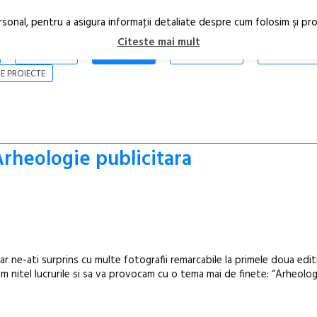
rsonal, pentru a asigura informaţii detaliate despre cum folosim şi pr
Citeste mai mult
ARTICOLE
STIRI
REVISTA PRINT
CONTACT
E PROIECTE
rheologie publicitara
ar ne-ati surprins cu multe fotografii remarcabile la primele doua editi
m nitel lucrurile si sa va provocam cu o tema mai de finete: “Arheolog
În curând: P