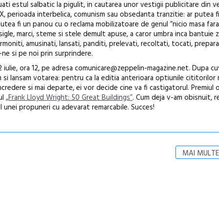
ati estul salbatic la pigulit, in cautarea unor vestigii publicitare din v
de poezie și 
 XX, perioada interbelica, comunism sau obsedanta tranzitie: ar putea f
r putea fi un panou cu o reclama mobilizatoare de genul “nicio masa far
e sigle, marci, steme si stele demult apuse, a caror umbra inca bantuie z
rmoniti, amusinati, lansati, panditi, prelevati, recoltati, tocati, prepar
i-ne si pe noi prin surprindere.
2 iulie, ora 12, pe adresa comunicare@zeppelin-magazine.net. Dupa cu
 si lansam votarea: pentru ca la editia anterioara optiunile cititorilor
ncredere si mai departe, ei vor decide cine va fi castigatorul. Premiul 
ul
„Frank Lloyd Wright: 50 Great Buildings”
. Cum deja v-am obisnuit, r
l unei propuneri cu adevarat remarcabile. Succes!
MAI MULTE