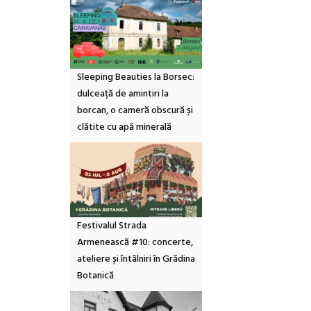
Sleeping Beauties la Borsec:
dulceață de amintiri la
borcan, o cameră obscură și
clătite cu apă minerală
Festivalul Strada
Armenească #10: concerte,
ateliere și întâlniri în Grădina
Botanică