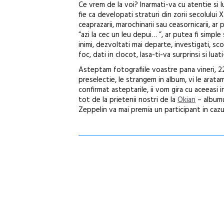
Ce vrem de la voi? Inarmati-va cu atentie si lu
fie ca developati straturi din zorii secolului
ceaprazarii, marochinarii sau ceasornicarii, a
“azi la cec un leu depui… ”, ar putea fi simpl
inimi, dezvoltati mai departe, investigati, sco
foc, dati in clocot, lasa-ti-va surprinsi si luat
Asteptam fotografiile voastre pana vineri, 2
preselectie, le strangem in album, vi le aratam
confirmat asteptarile, ii vom gira cu aceeasi i
tot de la prietenii nostri de la
Okian
– album
Zeppelin va mai premia un participant in cazu