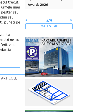
eacul trecut,
co-creație
Awards 2026
Artown NOW #5:
i urmele unei
Gramatica libertății
a peste” sau
iduri sau
<
2/4
>
ati, puneti pe
TOATE ȘTIRILE
venita
 nostri ne-au
oferit vine
edactia
 ARTICOLE