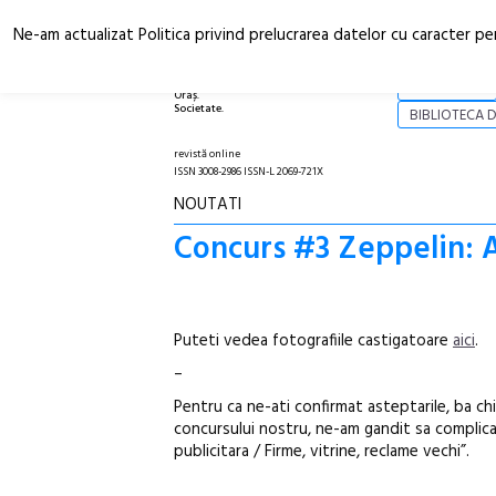
Ne-am actualizat Politica privind prelucrarea datelor cu caracter pe
Arhitectură.
NOI
Oraș.
Societate.
BIBLIOTECA D
revistă online
ISSN 3008-2986 ISSN-L 2069-721X
NOUTATI
Concurs #3 Zeppelin: A
Puteti vedea fotografiile castigatoare
aici
.
–
Pentru ca ne-ati confirmat asteptarile, ba chi
concursului nostru, ne-am gandit sa complica
publicitara / Firme, vitrine, reclame vechi”.