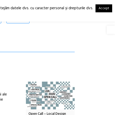
otejăm datele dvs. cu caracter personal şi drepturile dvs.
Accept
RO
EN
SHOP
Deschide
i ale
ie
OELANDA – parc
Open Call – Local Design
Anuala de artă urbană