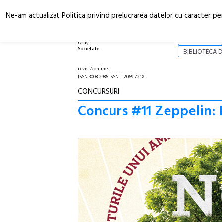
Ne-am actualizat Politica privind prelucrarea datelor cu caracter pe
Arhitectură.
NOI
Oraș.
Societate.
BIBLIOTECA D
revistă online
ISSN 3008-2986 ISSN-L 2069-721X
CONCURSURI
Concurs #11 Zeppelin: 