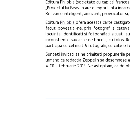
Editura Philobia (societate cu capital francez 
„Proiectul lui Beavan are o importanta încar
Beavan e inteligent, amuzant, provocator si, 
Editura
Philobia
ofera aceasta carte castigato
facut: povestiti-ne, prin fotografii si cateva
locuinta, identificati si fotografiati situatii su
inconstiente sau acte de bricolaj cu folos. R
participa cu cel mult 5 fotografii, cu cate o
Sunteti invitati sa ne trimiteti propunerile 
urmand ca redactia Zeppelin sa desemneze apoi
# 111 – februarie 2013. Ne asteptam, ca de obice