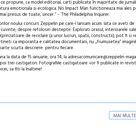
ce propune, ca model editorial, carti publicate în majoritate de jurnali
catura emotionala si ecologica. No Impact Man functioneaza mai ales 
mai presus de toate, sincer.“ – The Philadelphia Inquirer.
rilor noului concurs Zeppelin pe care-l lansam acum. Iata ce aveti de
 cuvinte, despre refolosiri destepte. Explorati orasul, interioarele sal
rprinzatoare de reciclare (a unor lucruri, spatii, constructii); pot fi si re
etineti ca imporanta e calitatea documentarii, nu „frumusetea“ imaginil
 foarte scurta descriere pentru fiecare.
pana la data de 15 ianuarie, ora 14, la adresacomunicare@zeppelin-maga
 trei castigatori. Fotografiile castigatoare vor fi publicate in revis
i, sa fiti la înaltime!
MAI MULTE