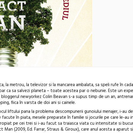
nica, la metrou, la televizor si la mancarea ambalata, sa speli rufe în cad
doar ca sa salvezi planeta – toate acestea par o nebunie. Este un expe
 si bloggerul newyorkez Colin Beavan s-a supus timp de un an, antrena
ng, fiica în varsta de doi ani si cainele.
n locul liftului pana la problema descompunerii gunoiului menajer, i-au d
facute în piata, mesele preparate în familie si jocurile pe care le-au 
opiat pe cei trei si i-au facut sa traiasca viata cu intensitate si bucu
Open Call – 
Man (2009, Ed. Farrar, Straus & Giroux), care anul acesta a aparut si l
Awards 202