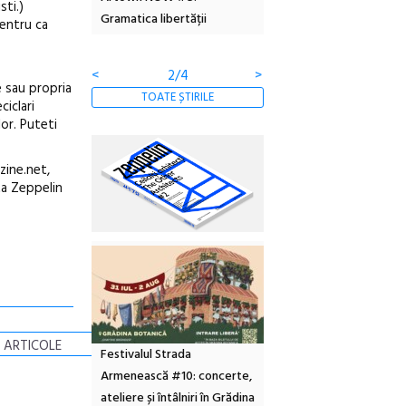
sti.)
Gramatica libertății
ediție
pentru ca
<
2/4
>
e sau propria
TOATE ȘTIRILE
ciclari
or. Puteti
zine.net,
ta Zeppelin
 ARTICOLE
Festivalul Strada
Armenească #10: concerte,
ateliere și întâlniri în Grădina