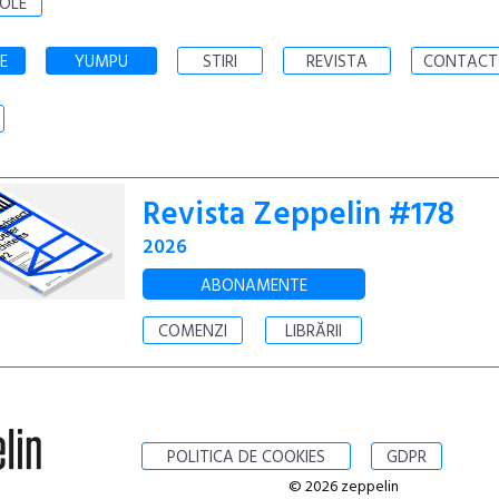
OLE
E
YUMPU
STIRI
REVISTA
CONTACT
Revista Zeppelin #178
2026
ABONAMENTE
COMENZI
LIBRĂRII
POLITICA DE COOKIES
GDPR
© 2026 zeppelin