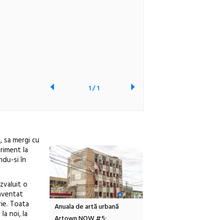
1
/
1
a, sa mergi cu
riment la
ndu-si în
ezvaluit o
inventat
rie. Toata
Local Design
Anuala de artă urbană
Festivalul Cinemascop
a noi, la
6
Artown NOW #5:
revine la Eforie Sud cu a