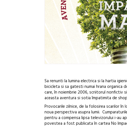
Sa renunti la lumina electrica si la hartia igie
bicicleta si sa gatesti numai hrana organica 
care, în noiembrie 2006, scriitorul nonfictiv
aceasta aventura si sotia împatimita de shoppi
Provocarile zilnice, de la folosirea scarilor î
noua perspectiva asupra lumii. Cumparaturile 
pentru a compensa lipsa televizorului i-au apr
povestea a fost publicata în cartea No Impact 