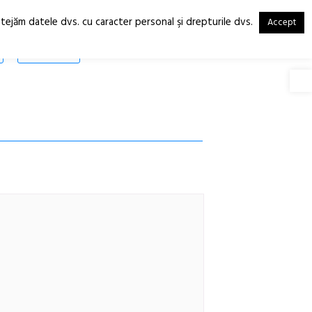
otejăm datele dvs. cu caracter personal şi drepturile dvs.
Accept
RO
EN
SHOP
Deschide