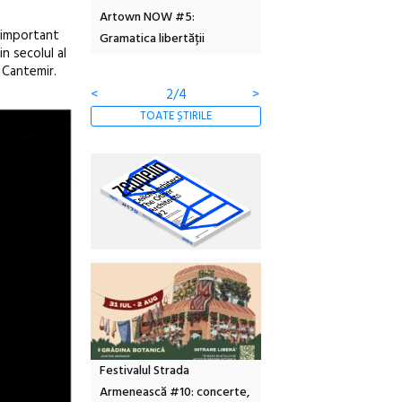
6
Artown NOW #5:
revine la Eforie Sud cu a
t important
Gramatica libertății
ediție
n secolul al
e Cantemir.
<
2/4
>
TOATE ȘTIRILE
Festivalul Strada
Armenească #10: concerte,