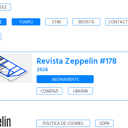
OLE
E
YUMPU
STIRI
REVISTA
CONTACT
Revista Zeppelin #178
2026
ABONAMENTE
COMENZI
LIBRĂRII
POLITICA DE COOKIES
GDPR