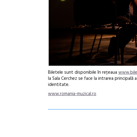
Biletele sunt disponibile în reţeaua
www.bile
la Sala Cerchez se face la intrarea principală
identitate.
www.romania-muzical.ro