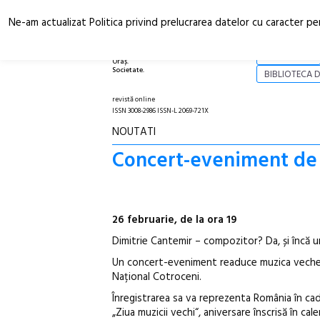
Ne-am actualizat Politica privind prelucrarea datelor cu caracter pe
Arhitectură.
NOI
Oraș.
Societate.
BIBLIOTECA D
revistă online
ISSN 3008-2986 ISSN-L 2069-721X
NOUTATI
Concert-eveniment de 
26 februarie, de la ora 19
Dimitrie Cantemir – compozitor? Da, și încă un
Un concert-eveniment readuce muzica veche rom
Național Cotroceni.
Înregistrarea sa va reprezenta România în ca
„Ziua muzicii vechi“, aniversare înscrisă în ca