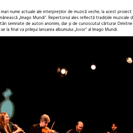
Awards 202
de mari nume actuale ale interpreților de muzică veche, la acest proiec
ânească „Imago Mundi“. Repertoriul ales reflectă tradițiile muzicale di
cântări semnate de autori anonimi, dar și de cunoscutul cărturar Dimitri
iar la final va prilejui lansarea albumului „Isvor” al Imago Mundi.