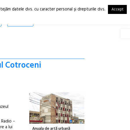
otejăm datele dvs. cu caracter personal şi drepturile dvs.
Accept
RO
EN
SHOP
Deschide
l Cotroceni
uzeul
e Radio –
re a lui
Local Design
Anuala de artă urbană
Festivalul Cinemascop