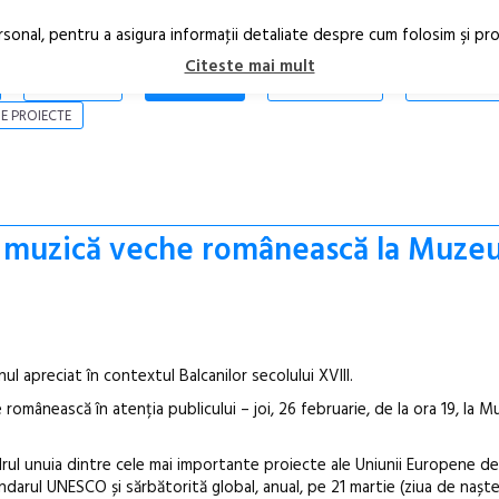
rsonal, pentru a asigura informaţii detaliate despre cum folosim şi pr
Citeste mai mult
ARTICOLE
STIRI
REVISTA PRINT
CONTACT
E PROIECTE
muzică veche românească la Muzeu
ul apreciat în contextul Balcanilor secolului XVIII.
ânească în atenția publicului – joi, 26 februarie, de la ora 19, la M
drul unuia dintre cele mai importante proiecte ale Uniunii Europene d
lendarul UNESCO și sărbătorită global, anual, pe 21 martie (ziua de naște
Open Call – 