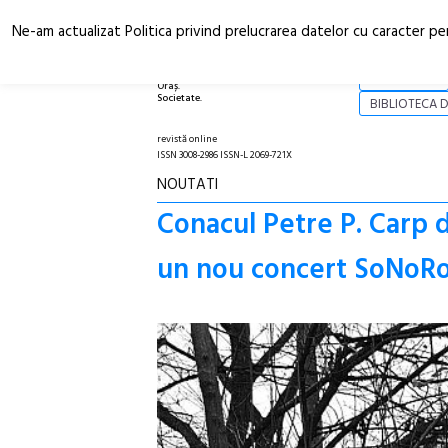
Ne-am actualizat Politica privind prelucrarea datelor cu caracter pe
Arhitectură.
NOI
Oraș.
Societate.
BIBLIOTECA D
revistă online
ISSN 3008-2986 ISSN-L 2069-721X
NOUTATI
Conacul Petre P. Carp d
un nou concert SoNoR