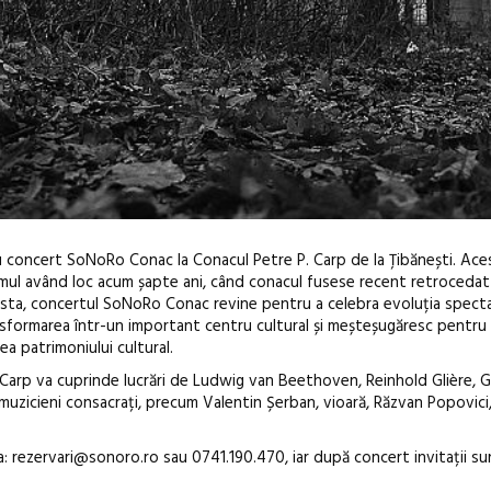
ou concert SoNoRo Conac la Conacul Petre P. Carp de la Țibănești. Ace
imul având loc acum șapte ani, când conacul fusese recent retrocedat ș
sta, concertul SoNoRo Conac revine pentru a celebra evoluția spect
ransformarea într-un important centru cultural și meșteșugăresc pentr
a patrimoniului cultural.
 Carp va cuprinde lucrări de Ludwig van Beethoven, Reinhold Glière, 
uzicieni consacrați, precum Valentin Șerban, vioară, Răzvan Popovici, v
Anuala de ar
Artown NOW
a: rezervari@sonoro.ro sau 0741.190.470, iar după concert invitații su
Gramatica lib