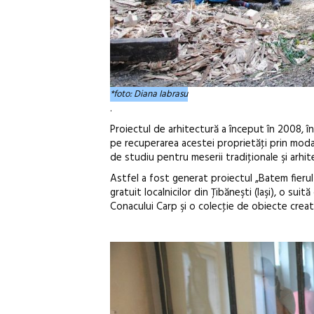
*foto: Diana Iabrasu
.
Proiectul de arhitectură a început în 2008, î
pe recuperarea acestei proprietăţi prin modal
de studiu pentru meserii tradiţionale şi arhit
Astfel a fost generat proiectul „Batem fierul
gratuit localnicilor din Ţibăneşti (Iaşi), o s
Conacului Carp şi o colecţie de obiecte crea