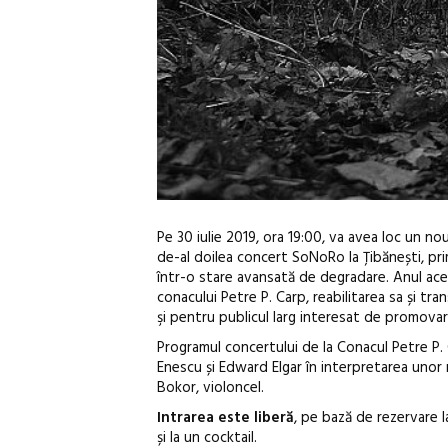
Pe 30 iulie 2019, ora 19:00, va avea loc un n
de-al doilea concert SoNoRo la Țibănești, pr
într-o stare avansată de degradare.
Anul ace
conacului Petre P. Carp, reabilitarea sa și t
şi pentru publicul larg interesat de promovare
Programul concertului de la Conacul Petre P.
Enescu și Edward Elgar în interpretarea unor m
Bokor, violoncel.
Intrarea este liberă
, pe bază de rezervare l
și la un cocktail.