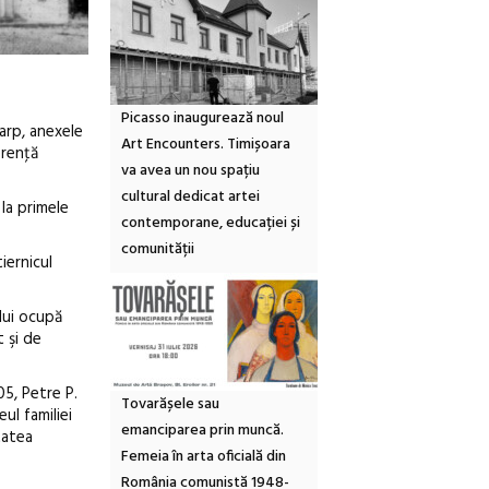
Picasso inaugurează noul
arp, anexele
Art Encounters. Timișoara
erenţă
va avea un nou spațiu
cultural dedicat artei
la primele
contemporane, educației și
comunității
iernicul
ului ocupă
 şi de
05, Petre P.
Tovarășele sau
ul familiei
emanciparea prin muncă.
tatea
Femeia în arta oficială din
România comunistă 1948-