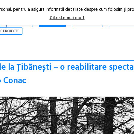
rsonal, pentru a asigura informaţii detaliate despre cum folosim şi pr
Citeste mai mult
ARTICOLE
STIRI
REVISTA PRINT
CONTACT
E PROIECTE
e la Țibănești – o reabilitare spect
o Conac