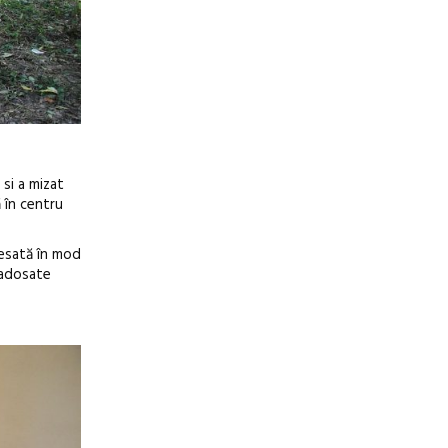
 si a mizat
 în centru
resată în mod
e adosate