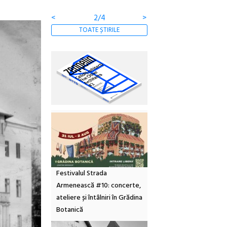
<
3/4
>
TOATE ȘTIRILE
Festivalul Strada
Armenească #10: concerte,
ateliere și întâlniri în Grădina
Botanică