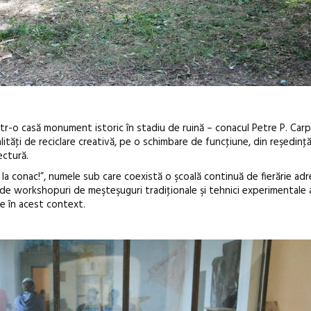
ntr-o casă monument istoric în stadiu de ruină – conacul Petre P. Carp
ităţi de reciclare creativă, pe o schimbare de funcţiune, din reşedinţă
ectură.
 la conac!”, numele sub care coexistă o şcoală continuă de fierărie ad
uită de workshopuri de meşteşuguri tradiţionale şi tehnici experimental
te în acest context.