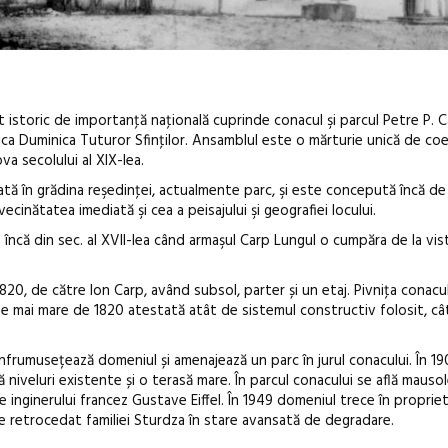
istoric de importanţă naţională cuprinde conacul şi parcul Petre P. C
rica Duminica Tuturor Sfinţilor. Ansamblul este o mărturie unică de co
a secolului al XIX-lea.
tă în grădina reşedinţei, actualmente parc, şi este concepută încă de 
ecinătatea imediată şi cea a peisajului şi geografiei locului.
p încă din sec. al XVII-lea când armaşul Carp Lungul o cumpăra de la vist
1820, de către Ion Carp, având subsol, parter și un etaj. Pivniţa conac
ime mai mare de 1820 atestată atât de sistemul constructiv folosit, cât
 înfrumusețează domeniul și amenajează un parc în jurul conacului. În 19
niveluri existente și o terasă mare. În parcul conacului se află mausole
le inginerului francez Gustave Eiffel. În 1949 domeniul trece în proprie
e retrocedat familiei Sturdza în stare avansată de degradare.