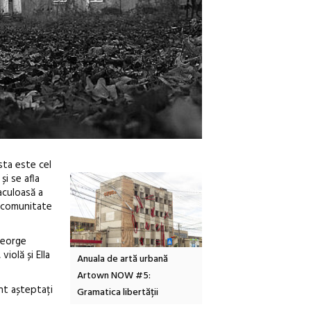
sta este cel
i se afla
aculoasă a
u comunitate
George
iolă și Ella
tă urbană
Festivalul Cinemascop
Sleeping Beauties la Bor
 #5:
revine la Eforie Sud cu a IX-a
dulceață de amintiri la
nt așteptați
ertății
ediție
borcan, o cameră obscur
clătite cu apă minerală