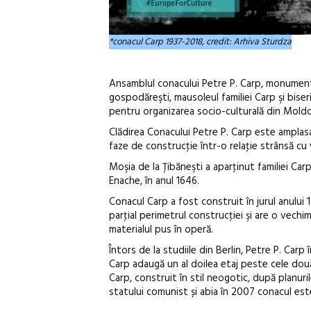
*conacul Carp 1937-2018, credit: Arhiva Sturdza
Ansamblul conacului Petre P. Carp, monument 
gospodăreşti, mausoleul familiei Carp şi bise
pentru organizarea socio-culturală din Moldov
Clădirea Conacului Petre P. Carp este amplasa
faze de construcţie într-o relaţie strânsă cu v
Moşia de la Ţibăneşti a aparţinut familiei Car
Enache, în anul 1646.
Conacul Carp a fost construit în jurul anului 
parţial perimetrul construcţiei şi are o vech
materialul pus în operă.
Întors de la studiile din Berlin, Petre P. Carp
Carp adaugă un al doilea etaj peste cele două 
Carp, construit în stil neogotic, după planuri
statului comunist și abia în 2007 conacul est