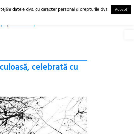
otejăm datele dvs. cu caracter personal şi drepturile dvs.
Accept
RO
EN
SHOP
Deschide
aculoasă, celebrată cu