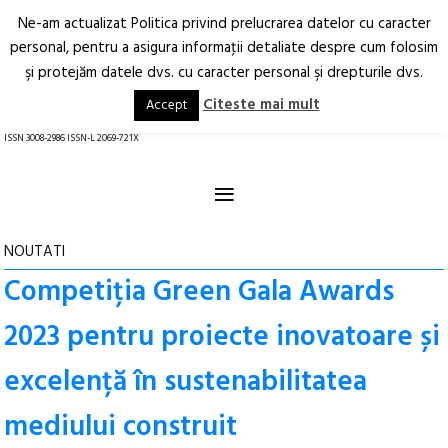
Ne-am actualizat Politica privind prelucrarea datelor cu caracter
Deschide
RO
EN
personal, pentru a asigura informaţii detaliate despre cum folosim
şi protejăm datele dvs. cu caracter personal şi drepturile dvs.
Arhitectură.
Oraș.
Societate.
Citeste mai mult
Accept
revistă online
ISSN 3008-2986 ISSN-L 2069-721X
≡
NOUTATI
Competiția Green Gala Awards
2023 pentru proiecte inovatoare și
excelență în sustenabilitatea
mediului construit