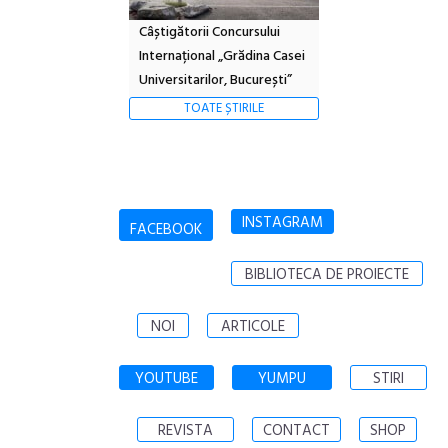
Câștigătorii Concursului
Internațional „Grădina Casei
Universitarilor, București”
TOATE ȘTIRILE
INSTAGRAM
FACEBOOK
BIBLIOTECA DE PROIECTE
NOI
ARTICOLE
YOUTUBE
YUMPU
STIRI
REVISTA
CONTACT
SHOP