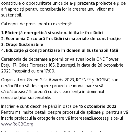
constituie o oportunitate unică de a-și prezenta proiectele și de
a fi apreciați pentru contribuția lor la crearea unui viitor mai
sustenabil.
Categorii de premii pentru excelență:
1. Eficiență energetică și sustenabilitate în clădiri
2. Economia Circulară în clădiri și materiale de construcție
3. Orașe Sustenabile
4. Educație și Conștientizare în domeniul Sustenabilității
Ceremonia de decernare a premiilor va avea loc la ONE Tower,
Etajul 17, Calea Floreasca 165, București, în data de 26 octombrie
2023, începând cu ora 17:00.
Organizatorii Green Gala Awards 2023, ROENEF și ROGBC, sunt
nerăbdători să descopere proiectele inovatoare și să
sărbătorească împreună cu dvs. excelența în domeniul
construcțiilor sustenabile.
Înscrierile sunt deschise până în data de
15 octombrie 2023.
Pentru mai multe detalii despre procesul de aplicare și pentru a vă
înscrie proiectul la categoria care vă interesează.accesați site-ul
www.RoGBC.org