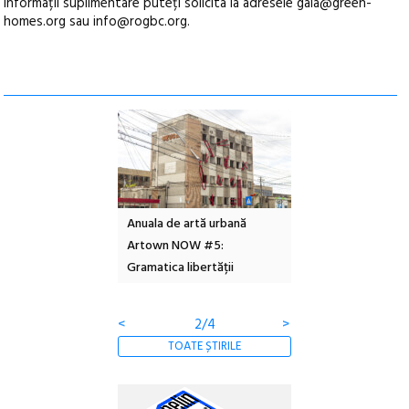
Informații suplimentare puteți solicita la adresele gala@green-
homes.org sau info@rogbc.org.
l – Local Design
Anuala de artă urbană
Festivalul Cinemas
 2026
Artown NOW #5:
revine la Eforie Sud 
Gramatica libertății
ediție
<
2/4
>
TOATE ȘTIRILE