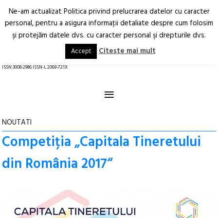
Ne-am actualizat Politica privind prelucrarea datelor cu caracter
Deschide
RO
EN
personal, pentru a asigura informaţii detaliate despre cum folosim
şi protejăm datele dvs. cu caracter personal şi drepturile dvs.
Arhitectură.
Oraș.
Societate.
Citeste mai mult
Accept
revistă online
ISSN 3008-2986 ISSN-L 2069-721X
≡
NOUTATI
Competiția „Capitala Tineretului
din România 2017“