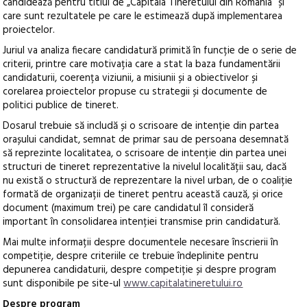
candidează pentru titlul de „Capitala Tineretului din România” și
care sunt rezultatele pe care le estimează după implementarea
proiectelor.
Juriul va analiza fiecare candidatură primită în funcție de o serie de
criterii, printre care motivația care a stat la baza fundamentării
candidaturii, coerența viziunii, a misiunii și a obiectivelor și
corelarea proiectelor propuse cu strategii și documente de
politici publice de tineret.
Dosarul trebuie să includă și o scrisoare de intenție din partea
orașului candidat, semnat de primar sau de persoana desemnată
să reprezinte localitatea, o scrisoare de intenție din partea unei
structuri de tineret reprezentative la nivelul localității sau, dacă
nu există o structură de reprezentare la nivel urban, de o coaliție
formată de organizații de tineret pentru această cauză, și orice
document (maximum trei) pe care candidatul îl consideră
important în consolidarea intenției transmise prin candidatură.
Mai multe informații despre documentele necesare înscrierii în
competiție, despre criteriile ce trebuie îndeplinite pentru
depunerea candidaturii, despre competiție și despre program
sunt disponibile pe site-ul
www.capitalatineretului.ro
Despre program