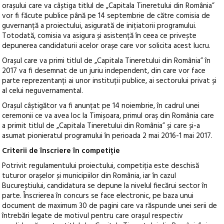
orașului care va câștiga titlul de „Capitala Tineretului din România”
vor fi făcute publice până pe 14 septembrie de către comisia de
guvernanță a proiectului, asigurată de inițiatorii programului.
Totodată, comisia va asigura și asistență în ceea ce privește
depunerea candidaturii acelor orașe care vor solicita acest lucru.
Orașul care va primi titlul de „Capitala Tineretului din România” în
2017 va fi desemnat de un juriu independent, din care vor face
parte reprezentanți ai unor instituții publice, ai sectorului privat și
al celui neguvernamental.
Orașul câștigător va fi anunțat pe 14 noiembrie, în cadrul unei
ceremonii ce va avea loc la Timișoara, primul oraș din România care
a primit titlul de „Capitala Tineretului din România” și care și-a
asumat pionieratul programului în perioada 2 mai 2016-1 mai 2017.
Criterii de înscriere în competiție
Potrivit regulamentului proiectului, competiția este deschisă
tuturor orașelor și municipiilor din România, iar în cazul
Bucureștiului, candidatura se depune la nivelul fiecărui sector în
parte. Înscrierea în concurs se face electronic, pe baza unui
document de maximum 30 de pagini care va răspunde unei serii de
întrebări legate de motivul pentru care orașul respectiv