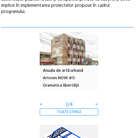
implice în implementarea proiectelor propuse în cadrul
programului.
l – Local Design
Anuala de artă urbană
Festivalul Cinemas
 2026
Artown NOW #5:
revine la Eforie Sud 
Gramatica libertății
ediție
<
2/4
>
TOATE ȘTIRILE