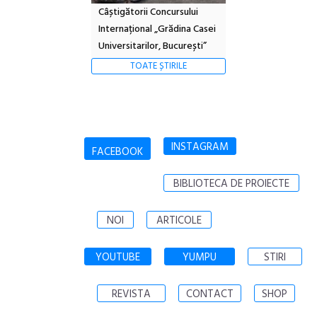
Câștigătorii Concursului
Internațional „Grădina Casei
Universitarilor, București”
TOATE ȘTIRILE
INSTAGRAM
FACEBOOK
BIBLIOTECA DE PROIECTE
NOI
ARTICOLE
YOUTUBE
YUMPU
STIRI
REVISTA
CONTACT
SHOP