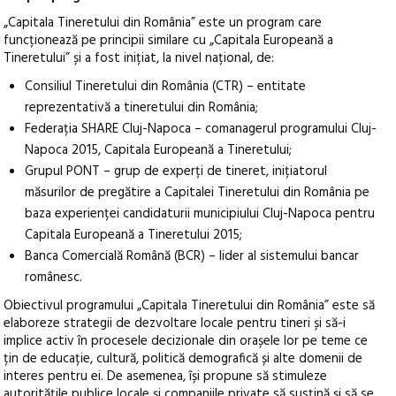
„Capitala Tineretului din România” este un program care
funcționează pe principii similare cu „Capitala Europeană a
Tineretului” și a fost inițiat, la nivel național, de:
Consiliul Tineretului din România (CTR) – entitate
reprezentativă a tineretului din România;
Federația SHARE Cluj-Napoca – comanagerul programului Cluj-
Napoca 2015, Capitala Europeană a Tineretului;
Grupul PONT – grup de experți de tineret, inițiatorul
măsurilor de pregătire a Capitalei Tineretului din România pe
baza experienței candidaturii municipiului Cluj-Napoca pentru
Capitala Europeană a Tineretului 2015;
Banca Comercială Română (BCR) – lider al sistemului bancar
românesc.
Obiectivul programului „Capitala Tineretului din România” este să
elaboreze strategii de dezvoltare locale pentru tineri și să-i
implice activ în procesele decizionale din orașele lor pe teme ce
țin de educație, cultură, politică demografică și alte domenii de
interes pentru ei. De asemenea, își propune să stimuleze
autoritățile publice locale și companiile private să susțină și să se