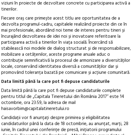
viziuni în proiecte de dezvoltare concrete cu participarea activă a
tinerilor.
Fiecare oraș care primește acest titlu are oportunitatea de a
dezvolta programul-cadru, capitalele realizând proiecte din ce în
mai profesionale, abordând noi teme de interes pentru tineri și
încurajând dezvoltarea de idei noi și inovatoare referitoare la
participarea activă a tinerilor în viața socială. Încercând să
stabilească noi modele de dialog structurat și de responsabilizare,
mobilizare a cetățenilor, aceste programe anuale aduc o
contribuție semnificativă la procesul de armonizare a diversităților
locale, conservând identitatea diversă a comunităților dar și
promovând toleranța bazată pe comunicare și acțiune comunitară.
Data limită până la care pot fi depuse candidaturile
Data limită până la care pot fi depuse candidaturile complete
pentru titlul de „Capitala Tineretului din România 2017” este 14
octombrie, ora 23:59, la adresa de mail
haisavorbim@capitalatineretului.ro
Candidații vor fi anunțați despre primirea și eligibilitatea
candidaturilor până la data de 18 octombrie, au anunțat, marți, 28
iunie, în cadrul unei conferințe de presă, inițiatorii programului