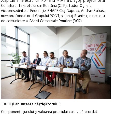
„Capitala Tineretului din România” – Mihai Dragoş, președinte al
Consiliului Tineretului din România (CTR), Tudor Ogner,
vicepreședinte al Federației SHARE Cluj-Napoca, Andras Farkas,
membru fondator al Grupului PONT, și Ionuț Stanimir, directorul
de comunicare al Băncii Comerciale Române (BCR).
Juriul și anunțarea câștigătorului
Componența juriului și valoarea premiului care va fi acordat