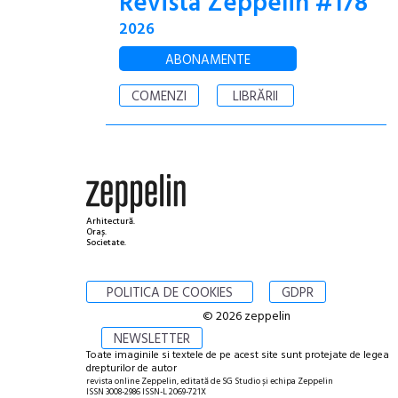
Revista Zeppelin #178
2026
ABONAMENTE
COMENZI
LIBRĂRII
Arhitectură.
Oraș.
Societate.
POLITICA DE COOKIES
GDPR
© 2026 zeppelin
NEWSLETTER
Toate imaginile si textele de pe acest site sunt protejate de legea
drepturilor de autor
revista online Zeppelin, editată de SG Studio și echipa Zeppelin
ISSN 3008-2986 ISSN-L 2069-721X