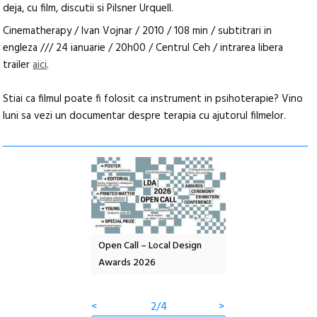
deja, cu film, discutii si Pilsner Urquell.
Cinematherapy / Ivan Vojnar / 2010 / 108 min / subtitrari in
engleza /// 24 ianuarie / 20h00 / Centrul Ceh / intrarea libera
trailer
aici
.
Stiai ca filmul poate fi folosit ca instrument in psihoterapie? Vino
luni sa vezi un documentar despre terapia cu ajutorul filmelor.
nd: POELANDA – parc
Open Call – Local Design
Anuala de artă urba
e și co-creație
Awards 2026
Artown NOW #5:
Gramatica libertății
<
2/4
>