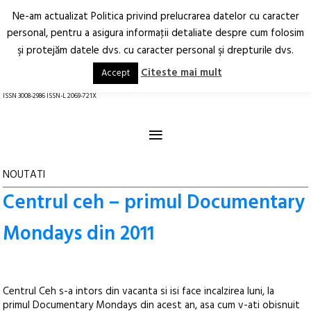
Ne-am actualizat Politica privind prelucrarea datelor cu caracter
Deschide
RO
EN
personal, pentru a asigura informaţii detaliate despre cum folosim
şi protejăm datele dvs. cu caracter personal şi drepturile dvs.
Arhitectură.
Oraș.
Societate.
Citeste mai mult
Accept
revistă online
ISSN 3008-2986 ISSN-L 2069-721X
≡
NOUTATI
Centrul ceh – primul Documentary
Mondays din 2011
Centrul Ceh s-a intors din vacanta si isi face incalzirea luni, la
primul Documentary Mondays din acest an, asa cum v-ati obisnuit