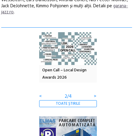
Wesseltoft, Lars Danielsson, Avishai Cohen, Nils Petter Molvær,
Jack DeJohnette, Kimmo Pohjonen și mulți alții. Detalii pe
garana-
jazz.ro
.
nd: POELANDA – parc
Open Call – Local Design
Anuala de artă urba
e și co-creație
Awards 2026
Artown NOW #5:
Gramatica libertății
<
2/4
>
TOATE ȘTIRILE