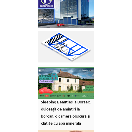
Sleeping Beauties la Borsec:
dulceață de amintiri la
borcan, o cameră obscură și
clătite cu apă minerală