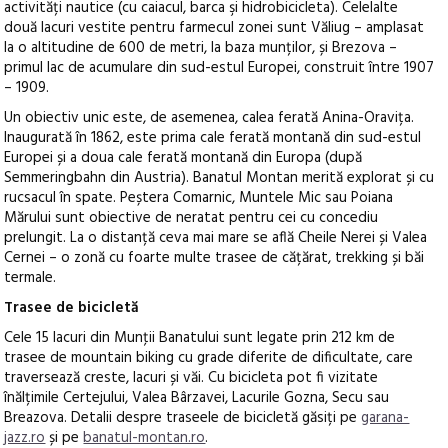
activități nautice (cu caiacul, barca şi hidrobicicleta). Celelalte
două lacuri vestite pentru farmecul zonei sunt Văliug – amplasat
la o altitudine de 600 de metri, la baza munților, și Brezova –
primul lac de acumulare din sud-estul Europei, construit între 1907
– 1909.
Un obiectiv unic este, de asemenea, calea ferată Anina-Oravița.
Inaugurată în 1862, este prima cale ferată montană din sud-estul
Europei și a doua cale ferată montană din Europa (după
Semmeringbahn din Austria). Banatul Montan merită explorat și cu
rucsacul în spate. Peștera Comarnic, Muntele Mic sau Poiana
Mărului sunt obiective de neratat pentru cei cu concediu
prelungit. La o distanță ceva mai mare se află Cheile Nerei și Valea
Cernei – o zonă cu foarte multe trasee de cățărat, trekking și băi
termale.
Trasee de bicicletă
Cele 15 lacuri din Munţii Banatului sunt legate prin 212 km de
trasee de mountain biking cu grade diferite de dificultate, care
traversează creste, lacuri și văi. Cu bicicleta pot fi vizitate
înălțimile Certejului, Valea Bârzavei, Lacurile Gozna, Secu sau
Breazova. Detalii despre traseele de bicicletă găsiți pe
garana-
jazz.ro
și pe
banatul-montan.ro
.