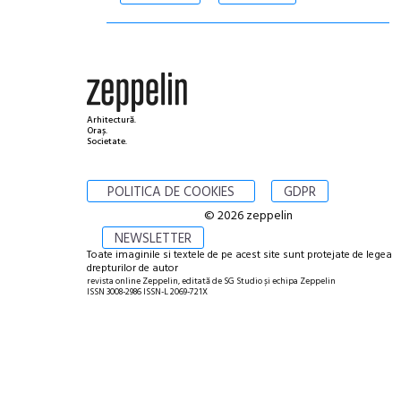
Arhitectură.
Oraș.
Societate.
POLITICA DE COOKIES
GDPR
© 2026 zeppelin
NEWSLETTER
Toate imaginile si textele de pe acest site sunt protejate de legea
drepturilor de autor
revista online Zeppelin, editată de SG Studio și echipa Zeppelin
ISSN 3008-2986 ISSN-L 2069-721X