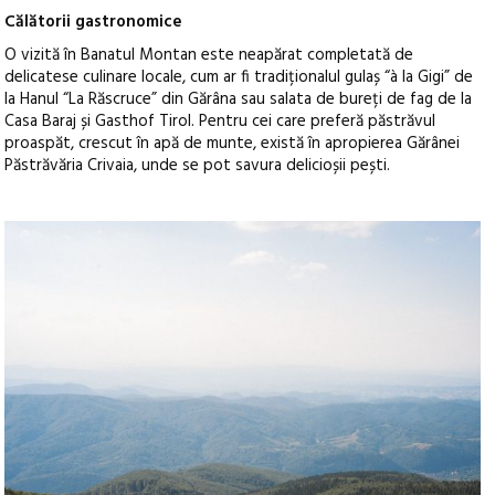
Călătorii gastronomice
O vizită în Banatul Montan este neapărat completată de
delicatese culinare locale, cum ar fi tradiționalul gulaș “à la Gigi” de
la Hanul “La Răscruce” din Gărâna sau salata de bureți de fag de la
Casa Baraj și Gasthof Tirol. Pentru cei care preferă păstrăvul
proaspăt, crescut în apă de munte, există în apropierea Gărânei
Păstrăvăria Crivaia, unde se pot savura delicioșii pești.