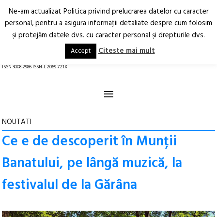
Ne-am actualizat Politica privind prelucrarea datelor cu caracter
Deschide
RO
EN
personal, pentru a asigura informaţii detaliate despre cum folosim
şi protejăm datele dvs. cu caracter personal şi drepturile dvs.
Arhitectură.
Oraș.
Societate.
Citeste mai mult
Accept
revistă online
ISSN 3008-2986 ISSN-L 2069-721X
≡
NOUTATI
Ce e de descoperit în Munții
Banatului, pe lângă muzică, la
festivalul de la Gărâna