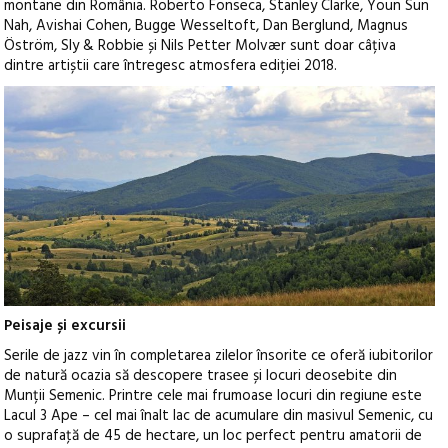
montane din România. Roberto Fonseca, Stanley Clarke, Youn Sun
Nah, Avishai Cohen, Bugge Wesseltoft, Dan Berglund, Magnus
Öström, Sly & Robbie și Nils Petter Molvær sunt doar câțiva
dintre artiștii care întregesc atmosfera ediției 2018.
Peisaje și excursii
Serile de jazz vin în completarea zilelor însorite ce oferă iubitorilor
de natură ocazia să descopere trasee și locuri deosebite din
Munții Semenic. Printre cele mai frumoase locuri din regiune este
Lacul 3 Ape – cel mai înalt lac de acumulare din masivul Semenic, cu
o suprafaţă de 45 de hectare, un loc perfect pentru amatorii de