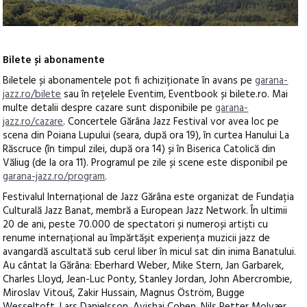
Bilete și abonamente
Biletele și abonamentele pot fi achiziționate în avans pe
garana-
jazz.ro/bilete
sau în rețelele Eventim, Eventbook și bilete.ro. Mai
multe detalii despre cazare sunt disponibile pe
garana-
jazz.ro/cazare
. Concertele Gărâna Jazz Festival vor avea loc pe
scena din Poiana Lupului (seara, după ora 19), în curtea Hanului La
Răscruce (în timpul zilei, după ora 14) și în Biserica Catolică din
Văliug (de la ora 11). Programul pe zile și scene este disponibil pe
garana-jazz.ro/program
.
Festivalul Internațional de Jazz Gărâna este organizat de Fundația
Culturală Jazz Banat, membră a European Jazz Network. În ultimii
20 de ani, peste 70.000 de spectatori și numeroși artiști cu
renume internațional au împărtășit experiența muzicii jazz de
avangardă ascultată sub cerul liber în micul sat din inima Banatului.
Au cântat la Gărâna: Eberhard Weber, Mike Stern, Jan Garbarek,
Charles Lloyd, Jean-Luc Ponty, Stanley Jordan, John Abercrombie,
Miroslav Vitouš, Zakir Hussain, Magnus Öström, Bugge