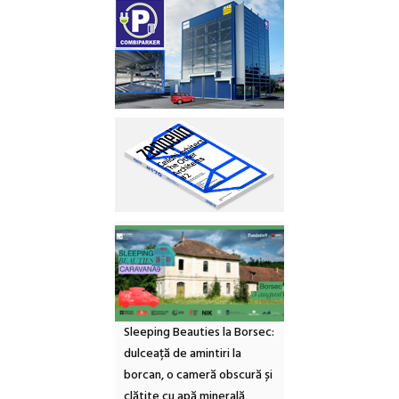
Sleeping Beauties la Borsec:
dulceață de amintiri la
borcan, o cameră obscură și
clătite cu apă minerală