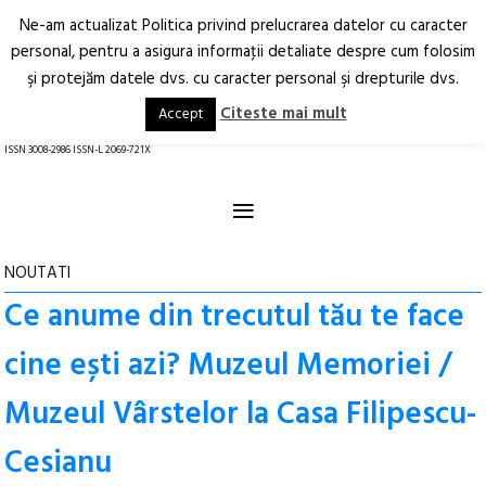
Ne-am actualizat Politica privind prelucrarea datelor cu caracter
Deschide
RO
EN
personal, pentru a asigura informaţii detaliate despre cum folosim
şi protejăm datele dvs. cu caracter personal şi drepturile dvs.
Arhitectură.
Oraș.
Societate.
Citeste mai mult
Accept
revistă online
ISSN 3008-2986 ISSN-L 2069-721X
≡
NOUTATI
Ce anume din trecutul tău te face
cine ești azi? Muzeul Memoriei /
Muzeul Vârstelor la Casa Filipescu-
Cesianu