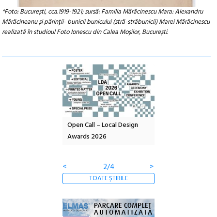
*Foto: București, cca.1919-1921; sursă: Familia Mărăcinescu Mara: Alexandru
Mărăcineanu și părinții- bunicii bunicului (stră-străbunicii) Marei Mărăcinescu
realizată în studioul Foto Ionescu din Calea Moșilor, București.
nd: POELANDA – parc
Open Call – Local Design
Anuala de artă urba
e și co-creație
Awards 2026
Artown NOW #5:
Gramatica libertății
<
2/4
>
TOATE ȘTIRILE