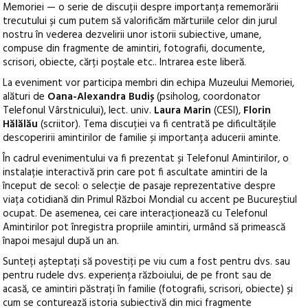
Memoriei — o serie de discuții despre importanța rememorării
trecutului și cum putem să valorificăm mărturiile celor din jurul
nostru în vederea dezvelirii unor istorii subiective, umane,
compuse din fragmente de amintiri, fotografii, documente,
scrisori, obiecte, cărți poștale etc.. Intrarea este liberă.
La eveniment vor participa membri din echipa Muzeului Memoriei,
alături de
Oana-Alexandra Budiș
(psiholog, coordonator
Telefonul Vârstnicului), lect. univ.
Laura Marin
(CESI),
Florin
Hălălău
(scriitor). Tema discuției va fi centrată pe dificultățile
descoperirii amintirilor de familie și importanța aducerii aminte.
În cadrul evenimentului va fi prezentat și Telefonul Amintirilor, o
instalație interactivă prin care pot fi ascultate amintiri de la
început de secol: o selecție de pasaje reprezentative despre
viața cotidiană din Primul Război Mondial cu accent pe Bucureștiul
ocupat. De asemenea, cei care interacționează cu Telefonul
Amintirilor pot înregistra propriile amintiri, urmând să primească
înapoi mesajul după un an.
Sunteți așteptați să povestiți pe viu cum a fost pentru dvs. sau
pentru rudele dvs. experiența războiului, de pe front sau de
acasă, ce amintiri păstrați în familie (fotografii, scrisori, obiecte) și
cum se conturează istoria subiectivă din mici fragmente