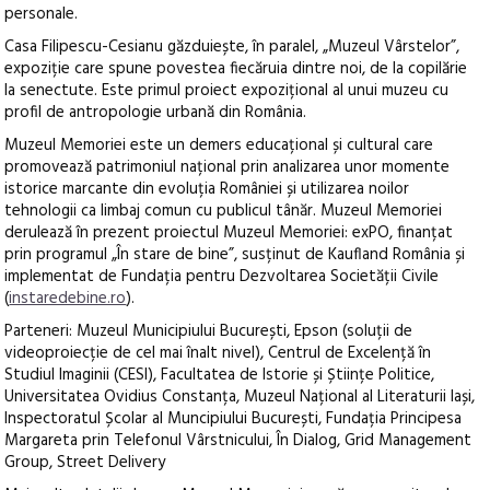
personale.
Casa Filipescu-Cesianu găzduiește, în paralel, „Muzeul Vârstelor”,
expoziție care spune povestea fiecăruia dintre noi, de la copilărie
la senectute. Este primul proiect expozițional al unui muzeu cu
profil de antropologie urbană din România.
Muzeul Memoriei este un demers educațional și cultural care
promovează patrimoniul național prin analizarea unor momente
istorice marcante din evoluția României și utilizarea noilor
tehnologii ca limbaj comun cu publicul tânăr. Muzeul Memoriei
derulează în prezent proiectul Muzeul Memoriei: exPO, finanțat
prin programul „În stare de bine”, susținut de Kaufland România și
implementat de Fundația pentru Dezvoltarea Societății Civile
(
instaredebine.ro
).
Parteneri: Muzeul Municipiului București, Epson (soluții de
videoproiecție de cel mai înalt nivel), Centrul de Excelență în
Studiul Imaginii (CESI), Facultatea de Istorie și Științe Politice,
Universitatea Ovidius Constanța, Muzeul Național al Literaturii Iași,
Inspectoratul Școlar al Muncipiului București, Fundația Principesa
Margareta prin Telefonul Vârstnicului, În Dialog, Grid Management
Group, Street Delivery