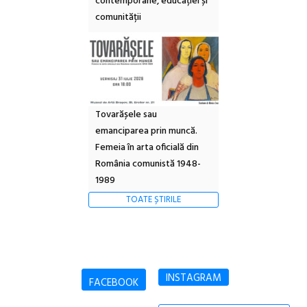
contemporane, educației și
comunității
Tovarășele sau
emanciparea prin muncă.
Femeia în arta oficială din
România comunistă 1948-
1989
TOATE ȘTIRILE
INSTAGRAM
FACEBOOK