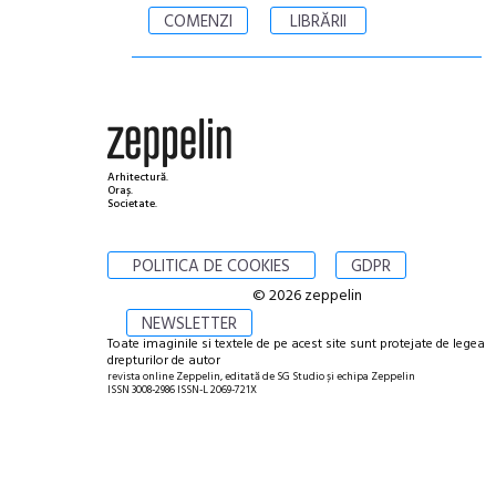
COMENZI
LIBRĂRII
Arhitectură.
Oraș.
Societate.
POLITICA DE COOKIES
GDPR
© 2026 zeppelin
NEWSLETTER
Toate imaginile si textele de pe acest site sunt protejate de legea
drepturilor de autor
revista online Zeppelin, editată de SG Studio și echipa Zeppelin
ISSN 3008-2986 ISSN-L 2069-721X